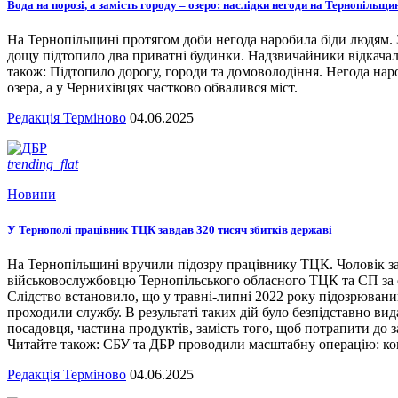
Вода на порозі, а замість городу – озеро: наслідки негоди на Тернопільщи
На Тернопільщині протягом доби негода наробила біди людям. З
дощу підтопило два приватні будинки. Надзвичайники відкача
також: Підтопило дорогу, городи та домоволодіння. Негода наро
озера, а у Чернихівцях частково обвалився міст.
Редакція Терміново
04.06.2025
trending_flat
Новини
У Тернополі працівник ТЦК завдав 320 тисяч збитків державі
На Тернопільщині вручили підозру працівнику ТЦК. Чоловік за
військовослужбовцю Тернопільського обласного ТЦК та СП за сл
Слідство встановило, що у травні-липні 2022 року підозрювани
проходили службу. В результаті таких дій було безпідставно вид
посадовця, частина продуктів, замість того, щоб потрапити до з
Читайте також: СБУ та ДБР проводили масштабну операцію: кого
Редакція Терміново
04.06.2025