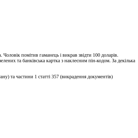
 Чоловік помітив гаманець і викрав звідти 100 доларів.
лених та банківська картка з наклеєним пін-кодом. За декілька
ану) та частини 1 статті 357 (викрадення документів)