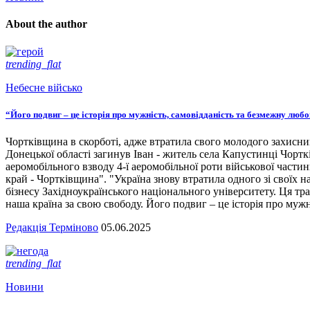
About the author
trending_flat
Небесне військо
“Його подвиг – це історія про мужність, самовідданість та безмежну люб
Чортківщина в скорботі, адже втратила свого молодого захисни
Донецької області загинув Іван - житель села Капустинці Чортк
аеромобільного взводу 4-ї аеромобільної роти військової части
край - Чортківщина". "Україна знову втратила одного зі своїх
бізнесу Західноукраїнського національного університету. Ця тра
наша країна за свою свободу. Його подвиг – це історія про мужн
Редакція Терміново
05.06.2025
trending_flat
Новини