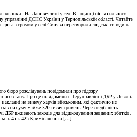
тувальники. На Лановеччині у селі Влащинці після сильного
у управлінні ДСНС України у Тернопільській області. Читайте
я гроза з громом у селі Синява перетворили людські городи на
ого бюро розслідувань повідомили про підозру
нного стану. Про це повідомили в Теруправлінні ДБР у Львові.
накладні на видачу харчів військовим, які фактично не
итків на суму майже 320 тисяч гривень. Через недбалість
ідчі ДБР вживають заходів для відшкодування завданих збитків.
за ч. 4 ст. 425 Кримінального […]