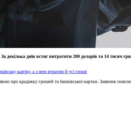
а декілька днів встиг витратити 200 доларів та 14 тисяч гриве
ківську картку, а з нею втратив й усі гроші
вою про крадіжку грошей та банківської картки. Заявник поясни