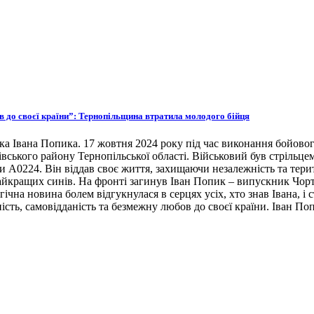
ов до своєї країни”: Тернопільщина втратила молодого бійця
ка Івана Попика. 17 жовтня 2024 року під час виконання бойовог
івського району Тернопільської області. Військовий був стрільце
ни А0224. Він віддав своє життя, захищаючи незалежність та тери
 найкращих синів. На фронті загинув Іван Попик – випускник Чор
гічна новина болем відгукнулася в серцях усіх, хто знав Івана, 
ість, самовідданість та безмежну любов до своєї країни. Іван По