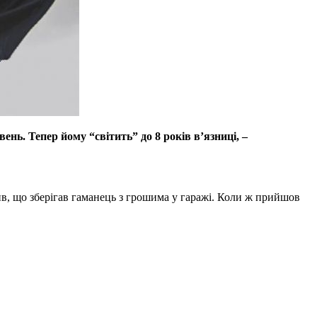
нь. Тепер йому “світить” до 8 років в’язниці, –
в, що зберігав гаманець з грошима у гаражі. Коли ж прийшов