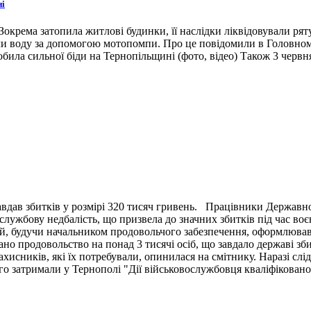
ні
окрема затопила житлові будинки, її наслідки ліквідовували ря
ли воду за допомогою мотопомпи. Про це повідомили в Головном
била сильної біди на Тернопільщині (фото, відео) Також 3 червн
вдав збитків у розмірі 320 тисяч гривень. Працівники Державн
ужбову недбалість, що призвела до значних збитків під час воє
й, будучи начальником продовольчого забезпечення, оформлював 
ано продовольство на понад 3 тисячі осіб, що завдало державі зб
ахисників, які їх потребували, опинилася на смітнику. Наразі сл
 затримали у Тернополі "Дії військовослужбовця кваліфіковано 