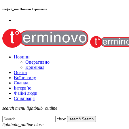
verified_user
Новини Тернополя
Новини
Оперативно
Кримінал
Освіта
Воїни тилу
Скандал
Інтерв’ю
Файні люди
Співпраця
search
menu
lightbulb_outline
close
search
Search
lightbulb_outline
close