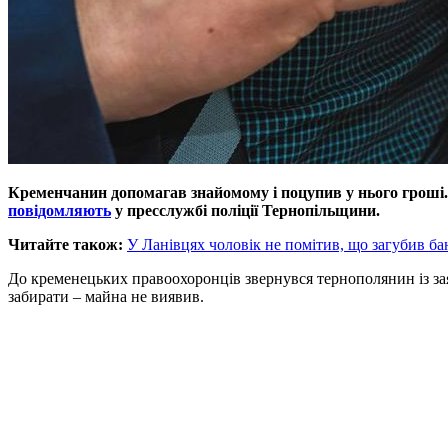
Кременчанин допомагав знайомому і поцупив у нього гроші. З
повідомляють
у пресслужбі поліції Тернопільщини.
Читайте також:
У Ланівцях чоловік не помітив, що загубив бан
До кременецьких правоохоронців звернувся тернополянин із зая
забирати – майна не виявив.