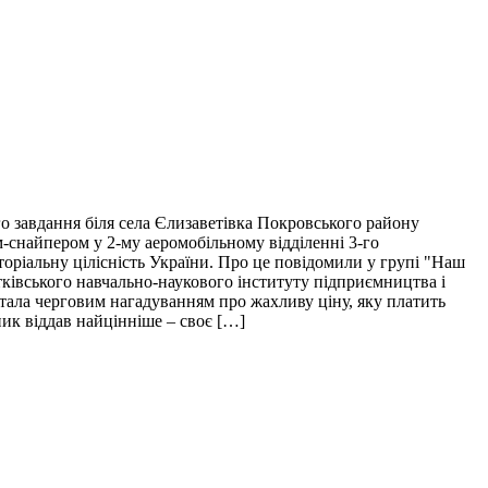
о завдання біля села Єлизаветівка Покровського району
м-снайпером у 2-му аеромобільному відділенні 3-го
торіальну цілісність України. Про це повідомили у групі "Наш
тківського навчально-наукового інституту підприємництва і
і стала черговим нагадуванням про жахливу ціну, яку платить
пик віддав найцінніше – своє […]