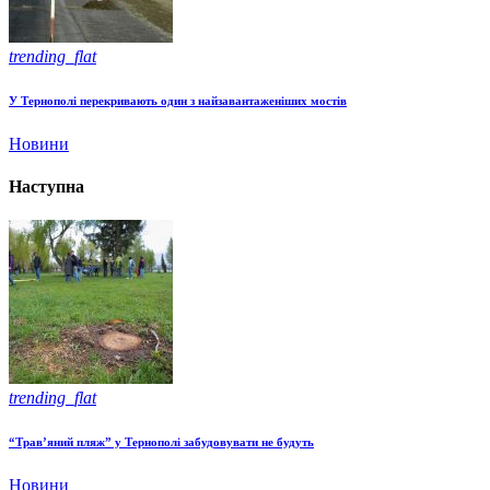
trending_flat
У Тернополі перекривають один з найзавантаженіших мостів
Новини
Наступна
trending_flat
“Трав’яний пляж” у Тернополі забудовувати не будуть
Новини