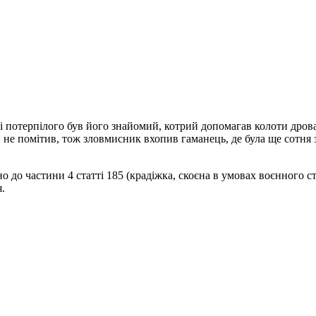
 потерпілого був його знайомий, котрий допомагав колоти дрова.
е помітив, тож зловмисник вхопив гаманець, де була ще сотня зе
до частини 4 статті 185 (крадіжка, скоєна в умовах воєнного ст
.