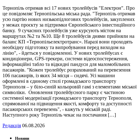
Тернопіль отримав всі 17 нових тролейбусів "Електрон". Про
це повідомляє Тернопільська міська рада. "Тернопіль отримав
усю партію нових низькопідлогових тролейбусів, закуплених
у межах проєкту за підтримки Європейського інвестиційного
банку. 9 сучасних тролейбусів уже курсують містом на
маршрутах №2 та №10. Ще 8 тролейбусів днями прийняли на
баланс КП «Тернопільелектротранс». Наразі вони проходять
необхідну підготовку та випробування перед виходом на
лінію", - йдеться у повідомленні. У нових тролейбусах є
кондиціонери, GPS-трекери, системи відеоспостереження,
інформаційні табло та відкидні пандуси для маломобільних
пасажирів. "Кожен тролейбус розрахований на перевезення
106 пасажирів, із яких 34 місця – сидячі. Усі машини
оформлені в єдиному стилі громадського транспорту
Тернополя – у біло-синій кольоровій гамі з елементами міської
символіки. Оновлення тролейбусного парку є частиною
системної модернізації громадського транспорту Тернополя,
спрямованої на підвищення якості, комфорту та доступності
пасажирських перевезень", - кажуть у міській раді.
Наступного року Тернопіль чекає на постачання […]
Редакція
06.08.2026
Новини