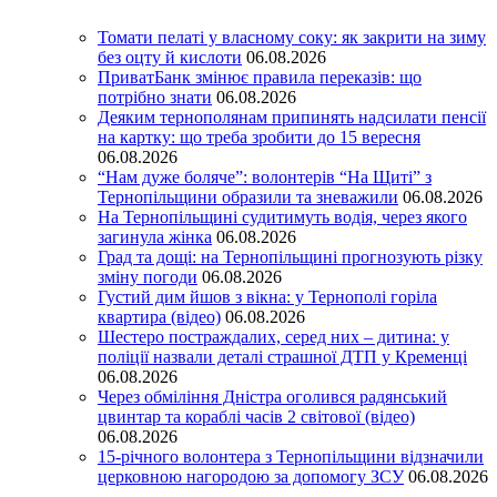
Томати пелаті у власному соку: як закрити на зиму
без оцту й кислоти
06.08.2026
ПриватБанк змінює правила переказів: що
потрібно знати
06.08.2026
Деяким тернополянам припинять надсилати пенсії
на картку: що треба зробити до 15 вересня
06.08.2026
“Нам дуже боляче”: волонтерів “На Щиті” з
Тернопільщини образили та зневажили
06.08.2026
На Тернопільщині судитимуть водія, через якого
загинула жінка
06.08.2026
Град та дощі: на Тернопільщині прогнозують різку
зміну погоди
06.08.2026
Густий дим йшов з вікна: у Тернополі горіла
квартира (відео)
06.08.2026
Шестеро постраждалих, серед них – дитина: у
поліції назвали деталі страшної ДТП у Кременці
06.08.2026
Через обміління Дністра оголився радянський
цвинтар та кораблі часів 2 світової (відео)
06.08.2026
15-річного волонтера з Тернопільщини відзначили
церковною нагородою за допомогу ЗСУ
06.08.2026