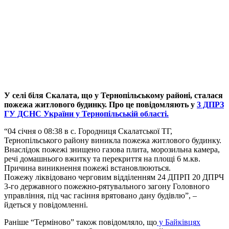
У селі біля Скалата, що у Тернопільському районі, сталася
пожежа житлового будинку. Про це повідомляють у
3 ДПРЗ
ГУ ДСНС України у Тернопільській області.
“04 січня о 08:38 в с. Городниця Скалатської ТГ,
Тернопільського району виникла пожежа житлового будинку.
Внаслідок пожежі знищено газова плита, морозильна камера,
речі домашнього вжитку та перекриття на площі 6 м.кв.
Причина виникнення пожежі встановлюються.
Пожежу ліквідовано черговим відділенням 24 ДПРП 20 ДПРЧ
3-го державного пожежно-рятувального загону Головного
управління, під час гасіння врятовано дану будівлю”, –
йдеться у повідомленні.
Раніше “Терміново” також повідомляло, що
у Байківцях