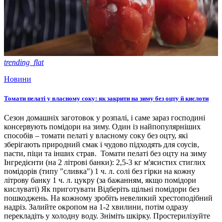
trending_flat
Новини
Томати пелаті у власному соку: як закрити на зиму без оцту й кислоти
Сезон домашніх заготовок у розпалі, і саме зараз господині
консервують помідори на зиму. Один із найпопулярніших
способів – томати пелаті у власному соку без оцту, які
зберігають природний смак і чудово підходять для соусів,
пасти, піци та інших страв. Томати пелаті без оцту на зиму
Інгредієнти (на 2 літрові банки): 2,5-3 кг м'ясистих стиглих
помідорів (типу "сливка") 1 ч. л. солі без гірки на кожну
літрову банку 1 ч. л. цукру (за бажанням, якщо помідори
кислуваті) Як приготувати Відберіть щільні помідори без
пошкоджень. На кожному зробіть невеликий хрестоподібний
надріз. Залийте окропом на 1-2 хвилини, потім одразу
перекладіть у холодну воду. Зніміть шкірку. Простерилізуйте