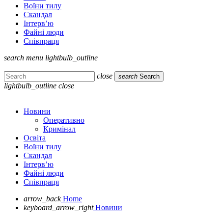
Воїни тилу
Скандал
Інтерв’ю
Файні люди
Співпраця
search
menu
lightbulb_outline
close
search
Search
lightbulb_outline
close
Новини
Оперативно
Кримінал
Освіта
Воїни тилу
Скандал
Інтерв’ю
Файні люди
Співпраця
arrow_back
Home
keyboard_arrow_right
Новини