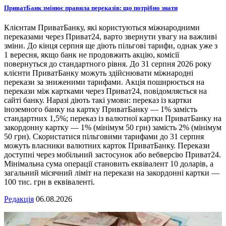
ПриватБанк змінює правила переказів: що потрібно знати
Клієнтам ПриватБанку, які користуються міжнародними
переказами через Приват24, варто звернути увагу на важливі
зміни. До кінця серпня ще діють пільгові тарифи, однак уже з
1 вересня, якщо банк не продовжить акцію, комісії
повернуться до стандартного рівня. До 31 серпня 2026 року
клієнти ПриватБанку можуть здійснювати міжнародні
перекази за зниженими тарифами. Акція поширюється на
перекази між картками через Приват24, повідомляється на
сайті банку. Наразі діють такі умови: переказ із картки
іноземного банку на картку ПриватБанку — 1% замість
стандартних 1,5%; переказ із валютної картки ПриватБанку на
закордонну картку — 1% (мінімум 50 грн) замість 2% (мінімум
50 грн). Скористатися пільговими тарифами до 31 серпня
можуть власники валютних карток ПриватБанку. Перекази
доступні через мобільний застосунок або вебверсію Приват24.
Мінімальна сума операції становить еквівалент 10 доларів, а
загальний місячний ліміт на перекази на закордонні картки —
100 тис. грн в еквіваленті.
Редакція
06.08.2026