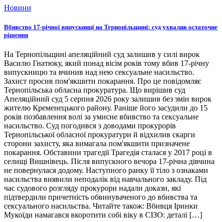
Новини
Вбивство 17-річної випускниці на Тернопільщині: суд ухвалив остаточне
рішення
На Тернопільщині апеляційний суд залишив у силі вирок
Василю Гнатюку, який понад вісім років тому вбив 17-річну
випускницю та вчинив над нею сексуальне насильство.
Захист просив пом'якшити покарання. Про це повідомляє
Тернопільська обласна прокуратура. Що вирішив суд
Апеляційний суд 5 серпня 2026 року залишив без змін вирок
жителю Кременецького району. Раніше його засудили до 15
років позбавлення волі за умисне вбивство та сексуальне
насильство. Суд погодився з доводами прокурорів
Тернопільської обласної прокуратури й відхилив скарги
сторони захисту, яка вимагала пом'якшити призначене
покарання. Обставини трагедії Трагедія сталася у 2017 році в
селищі Вишнівець. Після випускного вечора 17-річна дівчина
не повернулася додому. Наступного ранку її тіло з ознаками
насильства виявили неподалік від навчального закладу. Під
час судового розгляду прокурори надали докази, які
підтвердили причетність обвинуваченого до вбивства та
сексуального насильства. Читайте також: Вбивця Іринки
Мукоїди намагався вкоротити собі віку в СІЗО: деталі […]