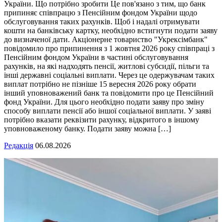
України. Що потрібно зробити Це пов'язано з тим, що банк
припиняє співпрацю з Пенсійним фондом України щодо
обслуговування таких рахунків. Щоб і надалі отримувати
кошти на банківську картку, необхідно встигнути подати заяву
до визначеної дати. Акціонерне товариство "Укрексімбанк"
повідомило про припинення з 1 жовтня 2026 року співпраці з
Пенсійним фондом України в частині обслуговування
рахунків, на які надходять пенсії, житлові субсидії, пільги та
інші державні соціальні виплати. Через це одержувачам таких
виплат потрібно не пізніше 15 вересня 2026 року обрати
інший уповноважений банк та повідомити про це Пенсійний
фонд України. Для цього необхідно подати заяву про зміну
способу виплати пенсії або іншої соціальної виплати. У заяві
потрібно вказати реквізити рахунку, відкритого в іншому
уповноваженому банку. Подати заяву можна […]
Редакція
06.08.2026