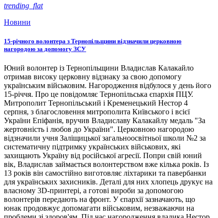
trending_flat
Новини
15-річного волонтера з Тернопільщини відзначили церковною
нагородою за допомогу ЗСУ
Юний волонтер із Тернопільщини Владислав Калакайло
отримав високу церковну відзнаку за свою допомогу
українським військовим. Нагородження відбулося у день його
15-річчя. Про це повідомляє Тернопільська єпархія ПЦУ.
Митрополит Тернопільський і Кременецький Нестор 4
серпня, з благословення митрополита Київського і всієї
України Епіфанія, вручив Владиславу Калакайлу медаль "За
жертовність і любов до України". Церковною нагородою
відзначили учня Заліщицької загальноосвітньої школи №2 за
систематичну підтримку українських військових, які
захищають Україну від російської агресії. Попри свій юний
вік, Владислав займається волонтерством вже кілька років. Із
13 років він самостійно виготовляє ліхтарики та павербанки
для українських захисників. Деталі для них хлопець друкує на
власному 3D-принтері, а готові вироби за допомогою
волонтерів передають на фронт. У єпархії зазначають, що
юнак продовжує допомагати військовим, незважаючи на
проблеми зі здоров'ям. Під час нагородження владика Нестор