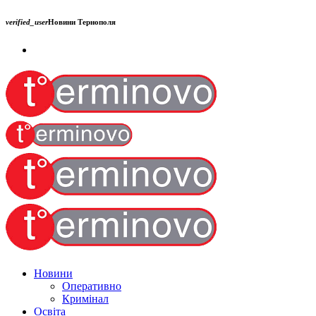
verified_user
Новини Тернополя
Новини
Оперативно
Кримінал
Освіта