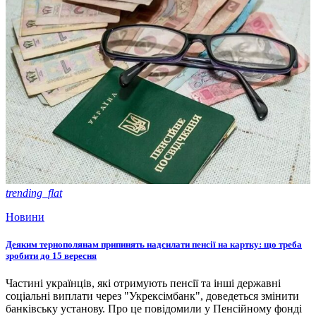
trending_flat
Новини
Деяким тернополянам припинять надсилати пенсії на картку: що треба
зробити до 15 вересня
Частині українців, які отримують пенсії та інші державні
соціальні виплати через "Укрексімбанк", доведеться змінити
банківську установу. Про це повідомили у Пенсійному фонді