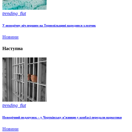
trending_flat
У новорічну ніч першим на Тернопільщині народився хлопчик
Новини
Наступна
trending_flat
Новорічний подарунок – у Чортківську в’язницю у ковбасі передали наркотики
Новини