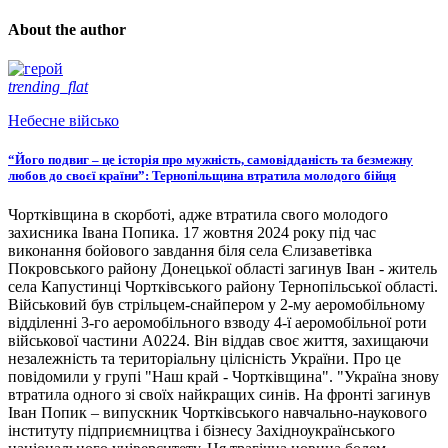
About the author
trending_flat
Небесне військо
“Його подвиг – це історія про мужність, самовідданість та безмежну
любов до своєї країни”: Тернопільщина втратила молодого бійця
Чортківщина в скорботі, адже втратила свого молодого
захисника Івана Попика. 17 жовтня 2024 року під час
виконання бойового завдання біля села Єлизаветівка
Покровського району Донецької області загинув Іван - житель
села Капустинці Чортківського району Тернопільської області.
Військовий був стрільцем-снайпером у 2-му аеромобільному
відділенні 3-го аеромобільного взводу 4-ї аеромобільної роти
військової частини А0224. Він віддав своє життя, захищаючи
незалежність та територіальну цілісність України. Про це
повідомили у групі "Наш край - Чортківщина". "Україна знову
втратила одного зі своїх найкращих синів. На фронті загинув
Іван Попик – випускник Чортківського навчально-наукового
інституту підприємництва і бізнесу Західноукраїнського