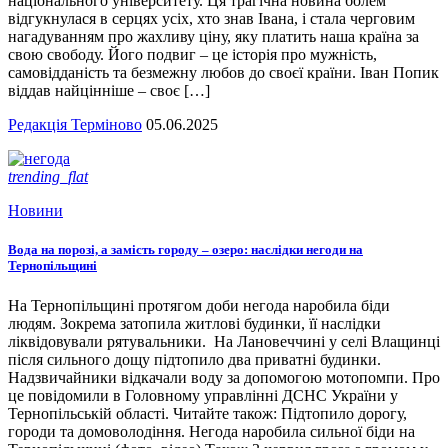
національного університету. Ця трагічна новина болем
відгукнулася в серцях усіх, хто знав Івана, і стала черговим
нагадуванням про жахливу ціну, яку платить наша країна за
свою свободу. Його подвиг – це історія про мужність,
самовідданість та безмежну любов до своєї країни. Іван Попик
віддав найцінніше – своє […]
Редакція Терміново
05.06.2025
trending_flat
Новини
Вода на порозі, а замість городу – озеро: наслідки негоди на
Тернопільщині
На Тернопільщині протягом доби негода наробила біди
людям. Зокрема затопила житлові будинки, її наслідки
ліквідовували рятувальники. На Лановеччині у селі Влащинці
після сильного дощу підтопило два приватні будинки.
Надзвичайники відкачали воду за допомогою мотопомпи. Про
це повідомили в Головному управлінні ДСНС України у
Тернопільській області. Читайте також: Підтопило дорогу,
городи та домоволодіння. Негода наробила сильної біди на