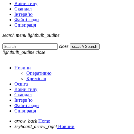
Воїни тилу
Скандал
Інтерв’ю
Файні люди
Співпраця
search
menu
lightbulb_outline
close
search
Search
lightbulb_outline
close
Новини
Оперативно
Кримінал
Освіта
Воїни тилу
Скандал
Інтерв’ю
Файні люди
Співпраця
arrow_back
Home
keyboard_arrow_right
Новини