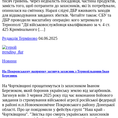
тисяч гривень. Через недбалість посадовця, частина продуктів,
замість того, щоб потрапити до захисників, які їх потребували,
опинилася на смітнику. Наразі слідчі ДБР вживають заходів
для відшкодування завданих збитків. Читайте також: СБУ та
ДБР проводили масштабну операцію: кого затримали у
Тернополі "Дії військовослужбовця кваліфіковано за ч. 4 ст.
425 Кримінального […]
Редакція Терміново
04.06.2025
trending_flat
Новини
На Покровському напрямку загинув захисник з Тернопільщини Іван
Березнюк
На Чортківщині прощатимуться із захисником Іваном
Березюком, який боронив українську землю від загарбників.
Загинув воїн 3 червня 2025 року під час виконання бойового
завдання із стримування військової агресії російської федерації
в районі н.п.Новоекономічне Покровського району Донецької
області. Про це повідомили у фейсбук-групі "Наш край -
Чортківщина". "Звістка про смерть українських захисників