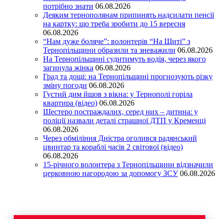
потрібно знати
06.08.2026
Деяким тернополянам припинять надсилати пенсії
на картку: що треба зробити до 15 вересня
06.08.2026
“Нам дуже боляче”: волонтерів “На Щиті” з
Тернопільщини образили та зневажили
06.08.2026
На Тернопільщині судитимуть водія, через якого
загинула жінка
06.08.2026
Град та дощі: на Тернопільщині прогнозують різку
зміну погоди
06.08.2026
Густий дим йшов з вікна: у Тернополі горіла
квартира (відео)
06.08.2026
Шестеро постраждалих, серед них – дитина: у
поліції назвали деталі страшної ДТП у Кременці
06.08.2026
Через обміління Дністра оголився радянський
цвинтар та кораблі часів 2 світової (відео)
06.08.2026
15-річного волонтера з Тернопільщини відзначили
церковною нагородою за допомогу ЗСУ
06.08.2026