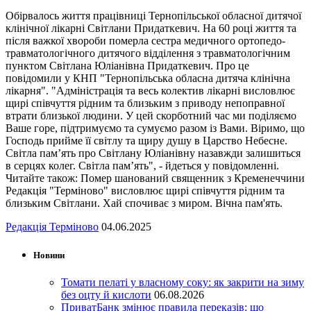
Обірвалось життя працівниці Тернопільської обласної дитячої
клінічної лікарні Світлани Придаткевич. На 60 році життя та
після важкої хвороби померла сестра медичного ортопедо-
травматологічного дитячого відділення з травматологічним
пунктом Світлана Юліанівна Придаткевич. Про це
повідомили у КНП "Тернопільська обласна дитяча клінічна
лікарня". "Адміністрація та весь колектив лікарні висловлює
щирі співчуття рідним та близьким з приводу непоправної
втрати близької людини. У цей скорботний час ми поділяємо
Ваше горе, підтримуємо та сумуємо разом із Вами. Віримо, що
Господь прийме її світлу та щиру душу в Царство Небесне.
Світла пам’ять про Світлану Юліанівну назавжди залишиться
в серцях колег. Світла пам’ять", - йдеться у повідомленні.
Читайте також: Помер шанований священник з Кременеччини
Редакція "Терміново" висловлює щирі співчуття рідним та
близьким Світлани. Хай спочиває з миром. Вічна пам'ять.
Редакція Терміново
04.06.2025
Новини
Томати пелаті у власному соку: як закрити на зиму
без оцту й кислоти
06.08.2026
ПриватБанк змінює правила переказів: що