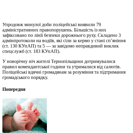
Упродовж минулої доби поліцейські виявили 79
адміністративних правопорушень. Більшість із них
зафіксовано по лінії безпеки дорожнього руху. Складено 3
адмінпротоколи на водіїв, які сіли за кермо у стані сп’яніння
(ст. 130 КУпАП) та 5 — за завідомо неправдивий виклик
спецслужб (ст. 183 КУпАП).
У новорічну ніч жителі Тернопільщини дотримувалися
правил комендантської години та утрималися від салютів.
Поліцейські вдячні громадянам за розуміння та підтримання
громадського порядку.
Попередня