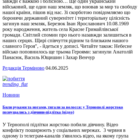
завжди є важкою і болісною… Ще один український
військовий, ще один наш земляк, що воював за мир та свободу
нашої країни, пішов від нас. Зі скорботою повідомляємо що
боронячи державний суверенітет і територіальну цілісність
загинув наш земляк, Березюк Іван Ярославович 10.08.1969
року народження, житель села Красне Гримайлівської
громади. Світлий спомин про нього назавжди залишиться в
наших серцях. Щирі співчуття рідним та близьким нашого
славного Героя", - йдеться у дописі. Читайте також: Небесне
військо поповнилось ще трьома Героями: загинули Анатолій
Панасюк, Василь Ющишин і Захар Венчур
Редакція Терміново
04.06.2025
trending_flat
Новини
Били руками та ногами, тягали за волосся: у Тернополі жорстоко
познущались з дівчини-підлітка (відео)
У Тернополі підлітки жорстоко побили дівчину. Відео
конфлікту поширюють у соціальних мережах. 3 червня в
одному із телеграм-каналів з'явилось відео, на якому група