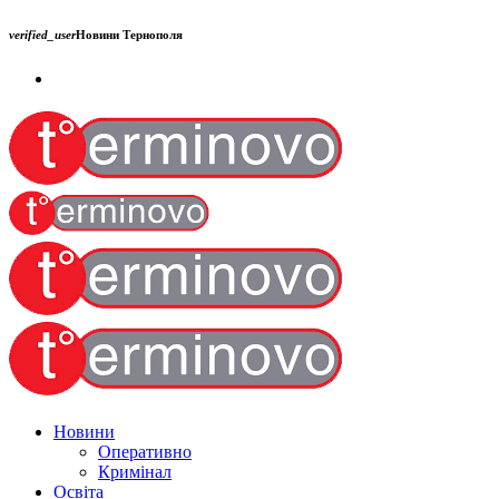
verified_user
Новини Тернополя
Новини
Оперативно
Кримінал
Освіта