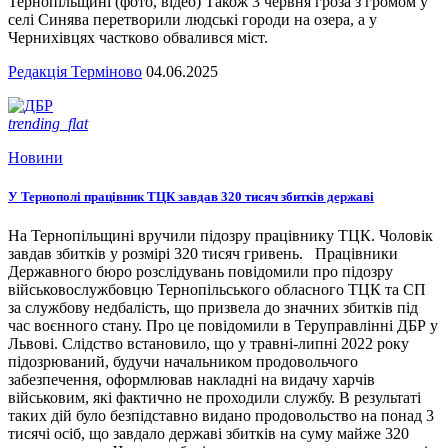
Тернопільщині (фото, відео) Також 3 червня гроза з громом у
селі Синява перетворили людські городи на озера, а у
Чернихівцях частково обвалився міст.
Редакція Терміново
04.06.2025
trending_flat
Новини
У Тернополі працівник ТЦК завдав 320 тисяч збитків державі
На Тернопільщині вручили підозру працівнику ТЦК. Чоловік
завдав збитків у розмірі 320 тисяч гривень. Працівники
Державного бюро розслідувань повідомили про підозру
військовослужбовцю Тернопільського обласного ТЦК та СП
за службову недбалість, що призвела до значних збитків під
час воєнного стану. Про це повідомили в Теруправлінні ДБР у
Львові. Слідство встановило, що у травні-липні 2022 року
підозрюваний, будучи начальником продовольчого
забезпечення, оформлював накладні на видачу харчів
військовим, які фактично не проходили службу. В результаті
таких дій було безпідставно видано продовольство на понад 3
тисячі осіб, що завдало державі збитків на суму майже 320