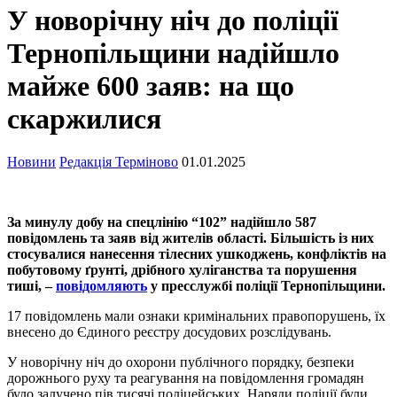
У новорічну ніч до поліції
Тернопільщини надійшло
майже 600 заяв: на що
скаржилися
Новини
Редакція Терміново
01.01.2025
За минулу добу на спецлінію “102” надійшло 587
повідомлень та заяв від жителів області. Більшість із них
стосувалися нанесення тілесних ушкоджень, конфліктів на
побутовому ґрунті, дрібного хуліганства та порушення
тиші, –
повідомляють
у пресслужбі поліції Тернопільщини.
17 повідомлень мали ознаки кримінальних правопорушень, їх
внесено до Єдиного реєстру досудових розслідувань.
У новорічну ніч до охорони публічного порядку, безпеки
дорожнього руху та реагування на повідомлення громадян
було залучено пів тисячі поліцейських. Наряди поліції були