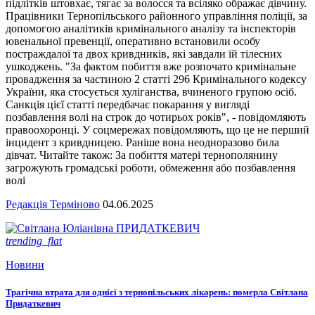
підлітків штовхає, тягає за волосся та всіляко ображає дівчину.
Працівники Тернопільського районного управління поліції, за
допомогою аналітиків кримінального аналізу та інспекторів
ювенальної превенції, оперативно встановили особу
постраждалої та двох кривдників, які завдали їй тілесних
ушкоджень. "За фактом побиття вже розпочато кримінальне
провадження за частиною 2 статті 296 Кримінального кодексу
України, яка стосується хуліганства, вчиненого групою осіб.
Санкція цієї статті передбачає покарання у вигляді
позбавлення волі на строк до чотирьох років", - повідомляють
правоохоронці. У соцмережах повідомляють, що це не перший
інцидент з кривдницею. Раніше вона неодноразово била
дівчат. Читайте також: За побиття матері тернополянину
загрожують громадські роботи, обмеження або позбавлення
волі
Редакція Терміново
04.06.2025
trending_flat
Новини
Трагічна втрата для однієї з тернопільських лікарень: померла Світлана
Придаткевич