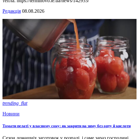
тепла. https://terminovo.te.ua/news/142953/
Редакція
08.08.2026
trending_flat
Новини
Томати пелаті у власному соку: як закрити на зиму без оцту й кислоти
Сезон домашніх заготовок у розпалі, і саме зараз господині