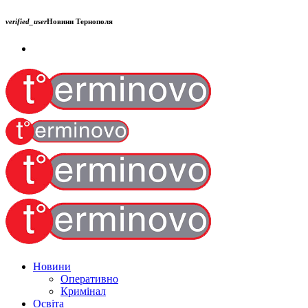
verified_user
Новини Тернополя
Новини
Оперативно
Кримінал
Освіта