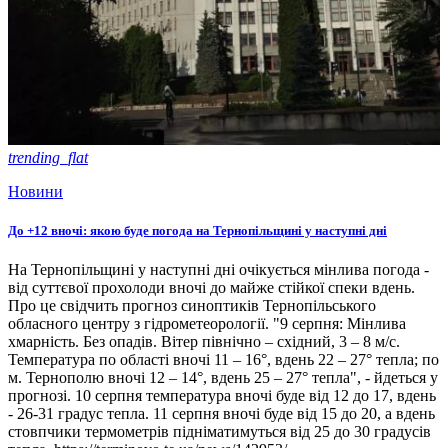
trending_flat
Новини
До +12 вночі: якою буде погода на Тернопільщині у наступні дні
На Тернопільщині у наступні дні очікується мінлива погода -
від суттєвої прохолоди вночі до майже стійкої спеки вдень.
Про це свідчить прогноз синоптиків Тернопільського
обласного центру з гідрометеорології. "9 серпня: Мінлива
хмарність. Без опадів. Вітер північно – східний, 3 – 8 м/с.
Температура по області вночі 11 – 16°, вдень 22 – 27° тепла; по
м. Тернополю вночі 12 – 14°, вдень 25 – 27° тепла", - йдеться у
прогнозі. 10 серпня температура вночі буде від 12 до 17, вдень
- 26-31 градус тепла. 11 серпня вночі буде від 15 до 20, а вдень
стовпчики термометрів підніматимуться від 25 до 30 градусів