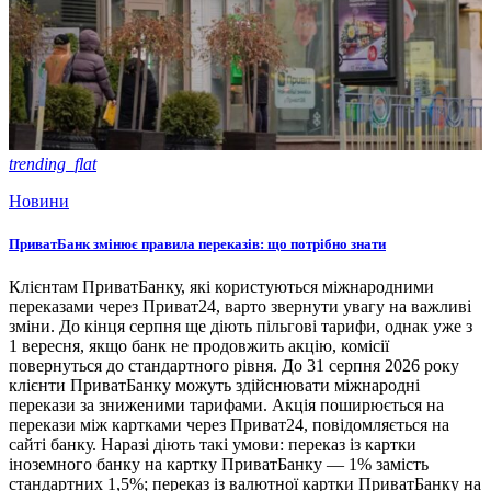
trending_flat
Новини
ПриватБанк змінює правила переказів: що потрібно знати
Клієнтам ПриватБанку, які користуються міжнародними
переказами через Приват24, варто звернути увагу на важливі
зміни. До кінця серпня ще діють пільгові тарифи, однак уже з
1 вересня, якщо банк не продовжить акцію, комісії
повернуться до стандартного рівня. До 31 серпня 2026 року
клієнти ПриватБанку можуть здійснювати міжнародні
перекази за зниженими тарифами. Акція поширюється на
перекази між картками через Приват24, повідомляється на
сайті банку. Наразі діють такі умови: переказ із картки
іноземного банку на картку ПриватБанку — 1% замість
стандартних 1,5%; переказ із валютної картки ПриватБанку на