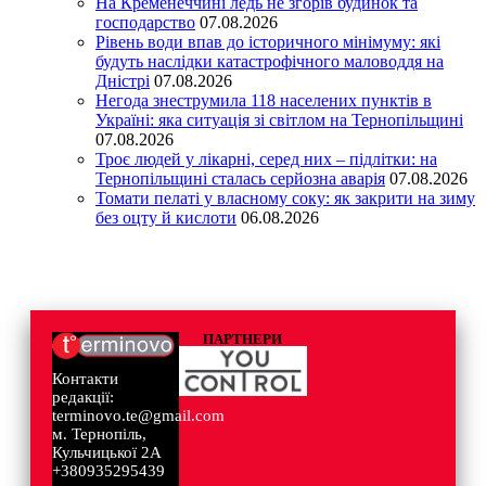
На Кременеччині ледь не згорів будинок та
господарство
07.08.2026
Рівень води впав до історичного мінімуму: які
будуть наслідки катастрофічного маловоддя на
Дністрі
07.08.2026
Негода знеструмила 118 населених пунктів в
Україні: яка ситуація зі світлом на Тернопільщині
07.08.2026
Троє людей у лікарні, серед них – підлітки: на
Тернопільщині сталась серйозна аварія
07.08.2026
Томати пелаті у власному соку: як закрити на зиму
без оцту й кислоти
06.08.2026
ПАРТНЕРИ
Контакти
редакції:
terminovo.te@gmail.com
м. Тернопіль,
Кульчицької 2А
+380935295439