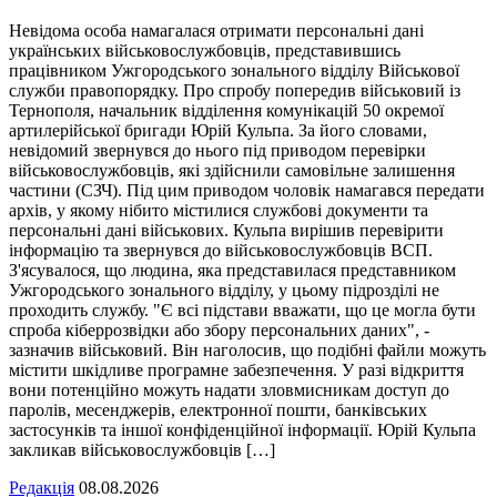
Невідома особа намагалася отримати персональні дані
українських військовослужбовців, представившись
працівником Ужгородського зонального відділу Військової
служби правопорядку. Про спробу попередив військовий із
Тернополя, начальник відділення комунікацій 50 окремої
артилерійської бригади Юрій Кульпа. За його словами,
невідомий звернувся до нього під приводом перевірки
військовослужбовців, які здійснили самовільне залишення
частини (СЗЧ). Під цим приводом чоловік намагався передати
архів, у якому нібито містилися службові документи та
персональні дані військових. Кульпа вирішив перевірити
інформацію та звернувся до військовослужбовців ВСП.
З'ясувалося, що людина, яка представилася представником
Ужгородського зонального відділу, у цьому підрозділі не
проходить службу. "Є всі підстави вважати, що це могла бути
спроба кіберрозвідки або збору персональних даних", -
зазначив військовий. Він наголосив, що подібні файли можуть
містити шкідливе програмне забезпечення. У разі відкриття
вони потенційно можуть надати зловмисникам доступ до
паролів, месенджерів, електронної пошти, банківських
застосунків та іншої конфіденційної інформації. Юрій Кульпа
закликав військовослужбовців […]
Редакція
08.08.2026