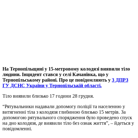
На Тернопільщині у 15-метровому колодязі виявили тіло
людини. Інцидент стався у селі Качанівка, що у
Тернопільському районі. Про це повідомляють у
3 ДПРЗ
ГУ ДСНС України у Тернопільській області.
Тіло виявили близько 17 години 28 грудня.
“Рятувальники надавали допомогу поліції та населенню у
витягненні тіла з колодязя глибиною близько 15 метрів. За
допомогою рятувального спорядження було проведено спуск
на дно колодязя, де виявили тіло без ознак життя”, – йдеться у
повідомленні.