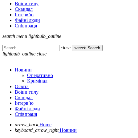
Воїни тилу
Скандал
Інтерв’ю
Файні люди
Співпраця
search
menu
lightbulb_outline
close
search
Search
lightbulb_outline
close
Новини
Оперативно
Кримінал
Освіта
Воїни тилу
Скандал
Інтерв’ю
Файні люди
Співпраця
arrow_back
Home
keyboard_arrow_right
Новини