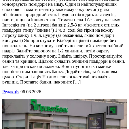
консервують помідори на зиму. Один із найпопулярніших
способів – томати пелаті у власному соку без оцту, які
зберігають природний смак і чудово підходять для соусів,
пасти, піци та інших страв. Томати пелаті без оцту на зиму
Інгредієнти (на 2 літрові банки): 2,5-3 кг м'ясистих стиглих
помідорів (типу "сливка") 1 ч. л. солі без гірки на кожну
літрову банку 1 ч. л. цукру (за бажанням, якщо помідори
кислуваті) Як приготувати Відберіть щільні помідори без
пошкоджень. На кожному зробіть невеликий хрестоподібний
надріз. Залийте окропом на 1-2 хвилини, потім одразу
перекладіть у холодну воду. Зніміть шкірку. Простерилізуйте
банки та кришки. Щільно складіть очищені помідори в банки,
злегка притискаючи ложкою. Вони пустять сік і майже
повністю ним заповнять банку. Додайте сіль, за бажанням —
цукор. Стерилізація На дно великої каструлі покладіть
рушник. Поставте банки, накрийте […]
Редакція
06.08.2026