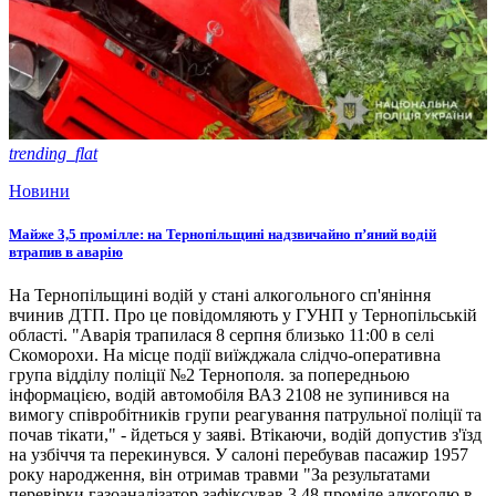
trending_flat
Новини
Майже 3,5 промілле: на Тернопільщині надзвичайно п’яний водій
втрапив в аварію
На Тернопільщині водій у стані алкогольного сп'яніння
вчинив ДТП. Про це повідомляють у ГУНП у Тернопільській
області. "Аварія трапилася 8 серпня близько 11:00 в селі
Скоморохи. На місце події виїжджала слідчо-оперативна
група відділу поліції №2 Тернополя. за попередньою
інформацією, водій автомобіля ВАЗ 2108 не зупинився на
вимогу співробітників групи реагування патрульної поліції та
почав тікати," - йдеться у заяві. Втікаючи, водій допустив з'їзд
на узбіччя та перекинувся. У салоні перебував пасажир 1957
року народження, він отримав травми "За результатами
перевірки газоаналізатор зафіксував 3,48 проміле алкоголю в