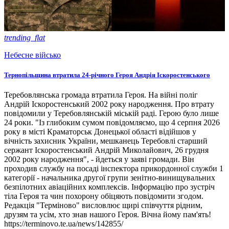
trending_flat
Небесне військо
Тернопільщина втратила 24-річного Героя Андрія Іскоростенського
Теребовлянська громада втратила Героя. На війні поліг
Андрій Іскоростенський 2002 року народження. Про втрату
повідомили у Теребовлянській міській раді. Герою було лише
24 роки. "Із глибоким сумом повідомляємо, що 4 серпня 2026
року в місті Краматорськ Донецької області відійшов у
вічність захисник України, мешканець Теребовлі старший
сержант Іскоростенський Андрій Миколайович, 26 грудня
2002 року народження", - йдеться у заяві громади. Він
проходив службу на посаді інспектора прикордонної служби 1
категорії - начальника другої групи зенітно-винищувальних
безпілотних авіаційних комплексів. Інформацію про зустріч
тіла Героя та чин похорону обіцяють повідомити згодом.
Редакція "Терміново" висловлює щирі співчуття рідним,
друзям та усім, хто знав нашого Героя. Вічна йому пам'ять!
https://terminovo.te.ua/news/142855/