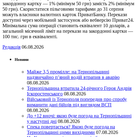
закордонну картку — 1% (мінімум 50 грн) замість 2% (мінімум
50 грн). Скористатися пільговими тарифами до 31 серпня
можуть власники валютних карток ПриватБанку. Перекази
доступні через мобільний застосунок або вебверсію Приват24.
Мінімальна сума операції становить еквівалент 10 доларів, а
загальний місячний ліміт на перекази на закордонні картки —
100 тис. грн в еквіваленті.
Редакція
06.08.2026
Новини
Майже 3,5 промілле: на Тернопільщині
надзвичайно п’яний водій втрапив в аварію
08.08.2026
Тернопільщина втратила 24-річного Героя Андрія
Іскоростенського
08.08.2026
Військовий із Тернополя попередив про спробу
виманити дані бійців під виглядом ВСП
08.08.2026
До +12 вночі: якою буде погода на Тернопільщині
у наступні дні
08.08.2026
Спека повертається? Якою буде погода на
Тернопільщині цими вихідними
07.08.2026