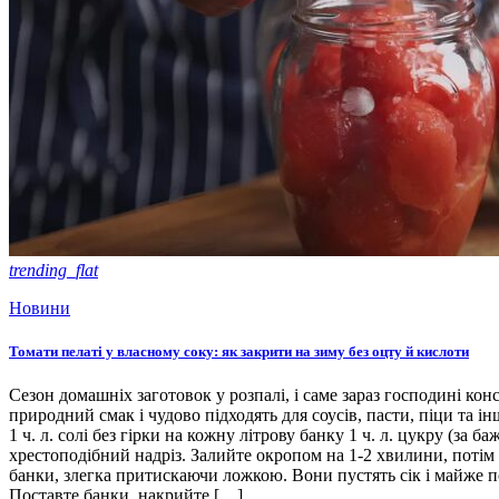
trending_flat
Новини
Томати пелаті у власному соку: як закрити на зиму без оцту й кислоти
Сезон домашніх заготовок у розпалі, і саме зараз господині кон
природний смак і чудово підходять для соусів, пасти, піци та ін
1 ч. л. солі без гірки на кожну літрову банку 1 ч. л. цукру (з
хрестоподібний надріз. Залийте окропом на 1-2 хвилини, потім 
банки, злегка притискаючи ложкою. Вони пустять сік і майже п
Поставте банки, накрийте […]