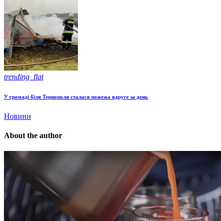
trending_flat
У громаді біля Тернополя сталася пожежа вдруге за день
Новини
About the author