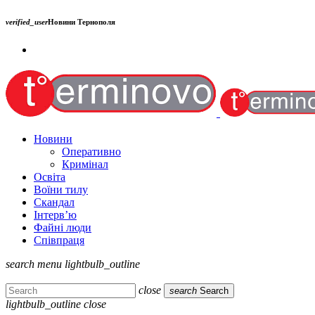
verified_user
Новини Тернополя
Новини
Оперативно
Кримінал
Освіта
Воїни тилу
Скандал
Інтерв’ю
Файні люди
Співпраця
search
menu
lightbulb_outline
close
search
Search
lightbulb_outline
close