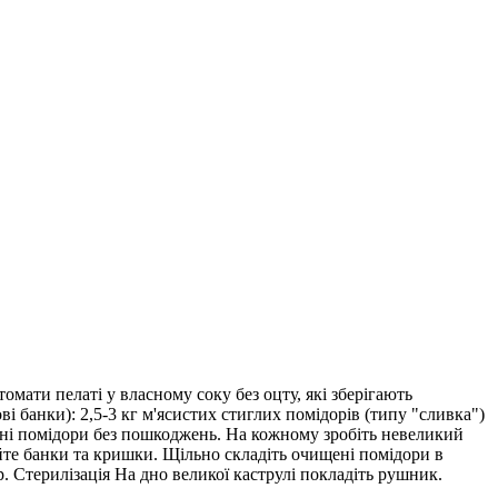
омати пелаті у власному соку без оцту, які зберігають
ві банки): 2,5-3 кг м'ясистих стиглих помідорів (типу "сливка")
ільні помідори без пошкоджень. На кожному зробіть невеликий
уйте банки та кришки. Щільно складіть очищені помідори в
. Стерилізація На дно великої каструлі покладіть рушник.