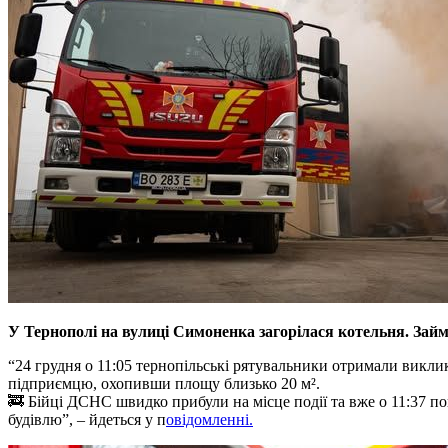
У Тернополі на вулиці Симоненка загорілася котельня. Займа
“24 грудня о 11:05 тернопільські рятувальники отримали викли
підприємцю, охопивши площу близько 20 м².
🚒 Бійці ДСНС швидко прибули на місце події та вже о 11:37 
будівлю”, – йдеться у п
овідомленні.