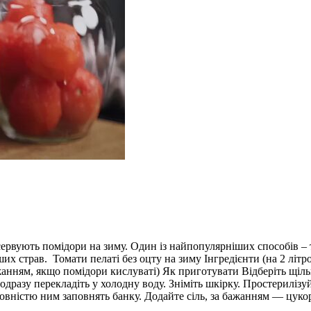
сервують помідори на зиму. Один із найпопулярніших способів – т
ших страв. Томати пелаті без оцту на зиму Інгредієнти (на 2 літро
а бажанням, якщо помідори кислуваті) Як приготувати Відберіть щ
одразу перекладіть у холодну воду. Зніміть шкірку. Простериліз
овністю ним заповнять банку. Додайте сіль, за бажанням — цукор