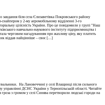
о завдання біля села Єлизаветівка Покровського району
м-снайпером у 2-му аеромобільному відділенні 3-го
торіальну цілісність України. Про це повідомили у групі "Наш
тківського навчально-наукового інституту підприємництва і
і стала черговим нагадуванням про жахливу ціну, яку платить
пик віддав найцінніше – своє […]
тувальники. На Лановеччині у селі Влащинці після сильного
у управлінні ДСНС України у Тернопільській області. Читайте
я гроза з громом у селі Синява перетворили людські городи на