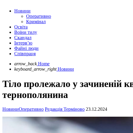
Новини
Оперативно
Кримінал
Освіта
Воїни тилу
Скандал
Інтерв’ю
Файні люди
Співпраця
arrow_back
Home
keyboard_arrow_right
Новини
Тіло пролежало у зачиненій кв
тернополянина
Новини
Оперативно
Редакція Терміново
23.12.2024