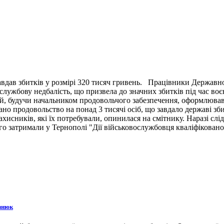
вдав збитків у розмірі 320 тисяч гривень. Працівники Державн
ужбову недбалість, що призвела до значних збитків під час воє
й, будучи начальником продовольчого забезпечення, оформлював 
ано продовольство на понад 3 тисячі осіб, що завдало державі зб
ахисників, які їх потребували, опинилася на смітнику. Наразі сл
 затримали у Тернополі "Дії військовослужбовця кваліфіковано 
знюк