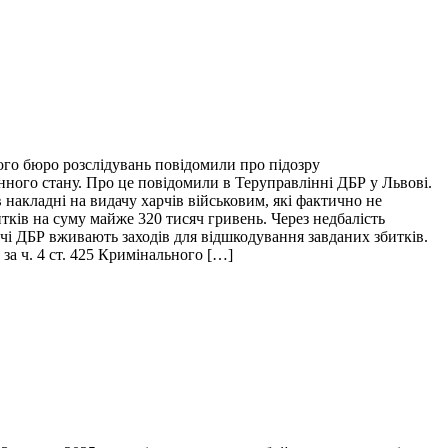
ого бюро розслідувань повідомили про підозру
нного стану. Про це повідомили в Теруправлінні ДБР у Львові.
накладні на видачу харчів військовим, які фактично не
итків на суму майже 320 тисяч гривень. Через недбалість
ідчі ДБР вживають заходів для відшкодування завданих збитків.
за ч. 4 ст. 425 Кримінального […]