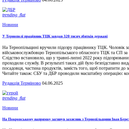
trending_flat
Новини
У Тернополі працівник ТЦК завдав 320 тисяч збитків державі
На Тернопільщині вручили підозру працівнику ТЦК. Чоловік за
військовослужбовцю Тернопільського обласного ТЦК та СП за сл
Слідство встановило, що у травні-липні 2022 року підозрювани
проходили службу. В результаті таких дій було безпідставно вид
посадовця, частина продуктів, замість того, щоб потрапити до з
Читайте також: СБУ та ДБР проводили масштабну операцію: кого
Редакція Терміново
04.06.2025
trending_flat
Новини
На Покровському напрямку загинув захисник з Тернопільщини Іван Бере