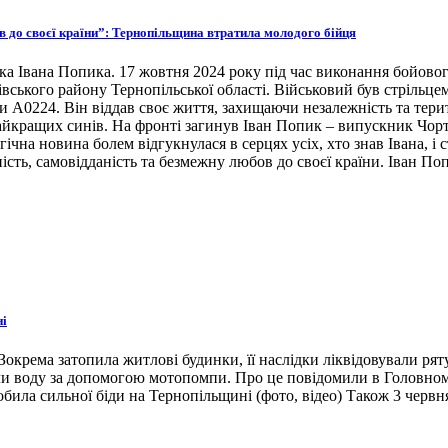
ов до своєї країни”: Тернопільщина втратила молодого бійця
ка Івана Попика. 17 жовтня 2024 року під час виконання бойовог
івського району Тернопільської області. Військовий був стрільце
ни А0224. Він віддав своє життя, захищаючи незалежність та тери
 найкращих синів. На фронті загинув Іван Попик – випускник Чор
гічна новина болем відгукнулася в серцях усіх, хто знав Івана, 
ість, самовідданість та безмежну любов до своєї країни. Іван По
ні
окрема затопила житлові будинки, її наслідки ліквідовували ря
ли воду за допомогою мотопомпи. Про це повідомили в Головном
била сильної біди на Тернопільщині (фото, відео) Також 3 червн