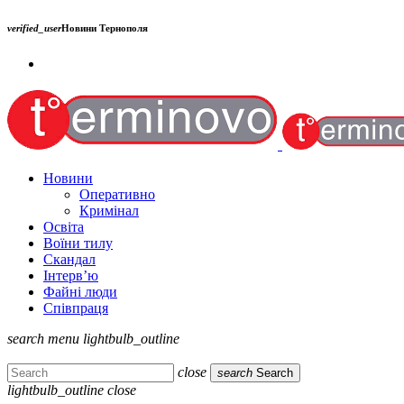
verified_user
Новини Тернополя
Новини
Оперативно
Кримінал
Освіта
Воїни тилу
Скандал
Інтерв’ю
Файні люди
Співпраця
search
menu
lightbulb_outline
close
search
Search
lightbulb_outline
close