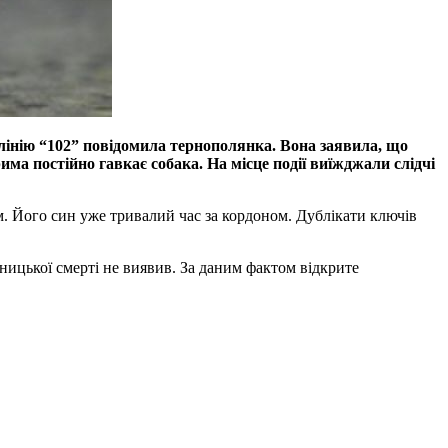
 лінію “102” повідомила тернополянка. Вона заявила, що
има постійно гавкає собака. На місце події виїжджали слідчі
ам. Його син уже тривалий час за кордоном. Дублікати ключів
ьницької смерті не виявив. За даним фактом відкрите