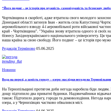
“Його подвиг – це історія про мужність, самовідданість та безмежну люб
Чортківщина в скорботі, адже втратила свого молодого захисни
Донецької області загинув Іван - житель села Капустинці Чортк
аеромобільного взводу 4-ї аеромобільної роти військової части
край - Чортківщина". "Україна знову втратила одного зі своїх
бізнесу Західноукраїнського національного університету. Ця тра
наша країна за свою свободу. Його подвиг – це історія про мужн
Редакція Терміново
05.06.2025
trending_flat
Новини
Вода на порозі, а замість городу – озеро: наслідки негоди на Тернопільщи
На Тернопільщині протягом доби негода наробила біди людям. З
дощу підтопило два приватні будинки. Надзвичайники відкача
також: Підтопило дорогу, городи та домоволодіння. Негода наро
озера, а у Чернихівцях частково обвалився міст.
Редакція Терміново
04.06.2025