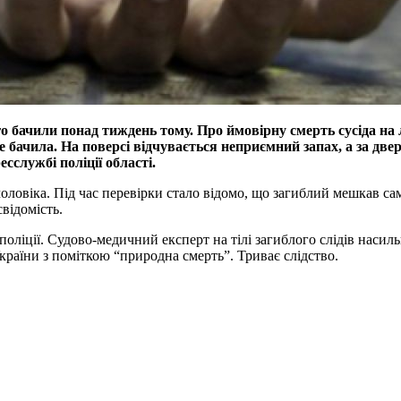
го бачили понад тиждень тому. Про ймовірну смерть сусіда на
е бачила. На поверсі відчувається неприємний запах, а за двер
есслужбі поліції області.
чоловіка. Під час перевірки стало відомо, що загиблий мешкав с
свідомість.
поліції. Судово-медичний експерт на тілі загиблого слідів насил
країни з поміткою “природна смерть”. Триває слідство.