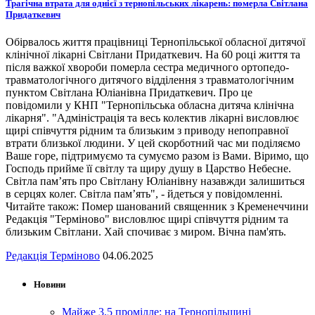
Трагічна втрата для однієї з тернопільських лікарень: померла Світлана
Придаткевич
Обірвалось життя працівниці Тернопільської обласної дитячої
клінічної лікарні Світлани Придаткевич. На 60 році життя та
після важкої хвороби померла сестра медичного ортопедо-
травматологічного дитячого відділення з травматологічним
пунктом Світлана Юліанівна Придаткевич. Про це
повідомили у КНП "Тернопільська обласна дитяча клінічна
лікарня". "Адміністрація та весь колектив лікарні висловлює
щирі співчуття рідним та близьким з приводу непоправної
втрати близької людини. У цей скорботний час ми поділяємо
Ваше горе, підтримуємо та сумуємо разом із Вами. Віримо, що
Господь прийме її світлу та щиру душу в Царство Небесне.
Світла пам’ять про Світлану Юліанівну назавжди залишиться
в серцях колег. Світла пам’ять", - йдеться у повідомленні.
Читайте також: Помер шанований священник з Кременеччини
Редакція "Терміново" висловлює щирі співчуття рідним та
близьким Світлани. Хай спочиває з миром. Вічна пам'ять.
Редакція Терміново
04.06.2025
Новини
Майже 3,5 промілле: на Тернопільщині