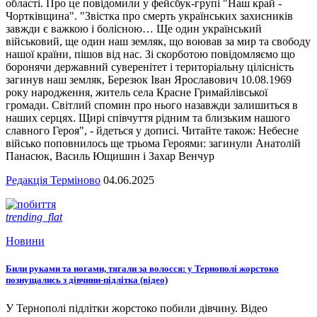
області. Про це повідомили у фейсбук-групі "Наш край -
Чортківщина". "Звістка про смерть українських захисників
завжди є важкою і болісною… Ще один український
військовий, ще один наш земляк, що воював за мир та свободу
нашої країни, пішов від нас. Зі скорботою повідомляємо що
боронячи державний суверенітет і територіальну цілісність
загинув наш земляк, Березюк Іван Ярославович 10.08.1969
року народження, житель села Красне Гримайлівської
громади. Світлий спомин про нього назавжди залишиться в
наших серцях. Щирі співчуття рідним та близьким нашого
славного Героя", - йдеться у дописі. Читайте також: Небесне
військо поповнилось ще трьома Героями: загинули Анатолій
Панасюк, Василь Ющишин і Захар Венчур
Редакція Терміново
04.06.2025
trending_flat
Новини
Били руками та ногами, тягали за волосся: у Тернополі жорстоко
познущались з дівчини-підлітка (відео)
У Тернополі підлітки жорстоко побили дівчину. Відео