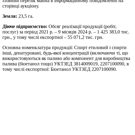
Повний перелік майна в інформаційному повідомленні на
сторінці аукціону.
Земля:
23,5 га.
Діюче підприємство:
Обсяг реалізації продукції (робіт,
послуг) за період 2021 р. – 9 місяців 2024 р. – 1 425 383,0 тис.
грн., у тому числі експортної – 55 071,2 тис. грн.
Основна номенклатура продукції: Спирт етиловий і спирти
інші, денатуровані, будь-якої концентрації (включаючи ті, що
використовуються як паливо або компонент для виробництва
палива (біоетанол тощо) УКТЗЕД 3814009019, 2207100090, в
тому числі експортної: Біоетанол УКТЗЕД 2207100090.