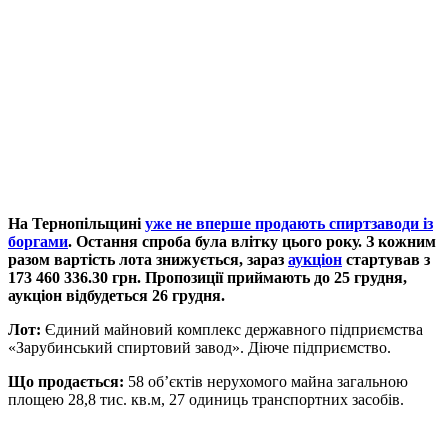
На Тернопільщині
уже не вперше продають спиртзаводи із
боргами
. Остання спроба була влітку цього року. З кожним
разом вартість лота знижується, зараз
аукціон
стартував з
173 460 336.30 грн. Пропозиції приймають до 25 грудня,
аукціон відбудеться 26 грудня.
Лот:
Єдиний майновий комплекс державного підприємства
«Зарубинський спиртовий завод». Діюче підприємство.
Що продається:
58 об’єктів нерухомого майна загальною
площею 28,8 тис. кв.м, 27 одиниць транспортних засобів.