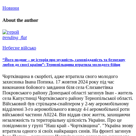
Новини
About the author
trending_flat
Небесне військо
“Його подвиг – це історія про мужність, самовідданість та безмежну
любов до своєї країни”: Тернопільщина втратила молодого бійця
Чортківщина в скорботі, адже втратила свого молодого
захисника Івана Попика. 17 жовтня 2024 року під час
виконання бойового завдання біля села Єлизаветівка
Покровського району Донецької області загинув Іван - житель
села Капустинці Чортківського району Тернопільської області.
Військовий був стрільцем-снайпером у 2-му аеромобільному
відділенні 3-го аеромобільного взводу 4-ї аеромобільної роти
військової частини А0224. Він віддав своє життя, захищаючи
незалежність та територіальну цілісність України. Про це
повідомили у групі "Наш край - Чортківщина". "Україна знову
втратила одного зі своїх найкращих синів. На фронті загинув