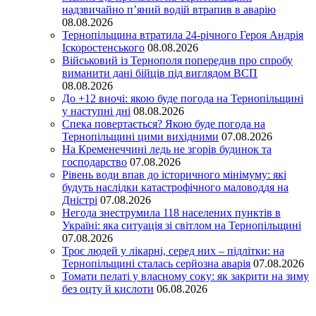
надзвичайно п’яний водій втрапив в аварію
08.08.2026
Тернопільщина втратила 24-річного Героя Андрія
Іскоростенського
08.08.2026
Військовий із Тернополя попередив про спробу
виманити дані бійців під виглядом ВСП
08.08.2026
До +12 вночі: якою буде погода на Тернопільщині
у наступні дні
08.08.2026
Спека повертається? Якою буде погода на
Тернопільщині цими вихідними
07.08.2026
На Кременеччині ледь не згорів будинок та
господарство
07.08.2026
Рівень води впав до історичного мінімуму: які
будуть наслідки катастрофічного маловоддя на
Дністрі
07.08.2026
Негода знеструмила 118 населених пунктів в
Україні: яка ситуація зі світлом на Тернопільщині
07.08.2026
Троє людей у лікарні, серед них – підлітки: на
Тернопільщині сталась серйозна аварія
07.08.2026
Томати пелаті у власному соку: як закрити на зиму
без оцту й кислоти
06.08.2026