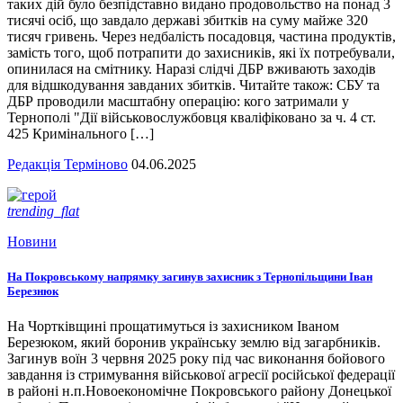
таких дій було безпідставно видано продовольство на понад 3
тисячі осіб, що завдало державі збитків на суму майже 320
тисяч гривень. Через недбалість посадовця, частина продуктів,
замість того, щоб потрапити до захисників, які їх потребували,
опинилася на смітнику. Наразі слідчі ДБР вживають заходів
для відшкодування завданих збитків. Читайте також: СБУ та
ДБР проводили масштабну операцію: кого затримали у
Тернополі "Дії військовослужбовця кваліфіковано за ч. 4 ст.
425 Кримінального […]
Редакція Терміново
04.06.2025
trending_flat
Новини
На Покровському напрямку загинув захисник з Тернопільщини Іван
Березнюк
На Чортківщині прощатимуться із захисником Іваном
Березюком, який боронив українську землю від загарбників.
Загинув воїн 3 червня 2025 року під час виконання бойового
завдання із стримування військової агресії російської федерації
в районі н.п.Новоекономічне Покровського району Донецької