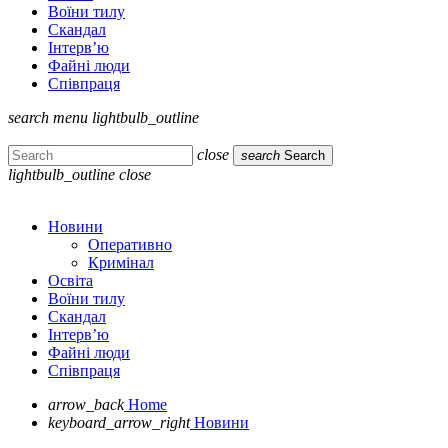
Воїни тилу
Скандал
Інтерв’ю
Файні люди
Співпраця
search
menu
lightbulb_outline
close
search
Search
lightbulb_outline
close
Новини
Оперативно
Кримінал
Освіта
Воїни тилу
Скандал
Інтерв’ю
Файні люди
Співпраця
arrow_back
Home
keyboard_arrow_right
Новини