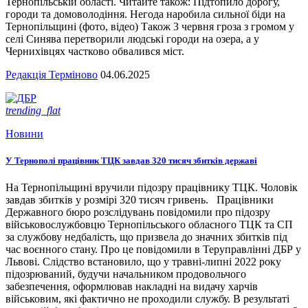
Тернопільській області. Читайте також: Підтопило дорогу,
городи та домоволодіння. Негода наробила сильної біди на
Тернопільщині (фото, відео) Також 3 червня гроза з громом у
селі Синява перетворили людські городи на озера, а у
Чернихівцях частково обвалився міст.
Редакція Терміново
04.06.2025
trending_flat
Новини
У Тернополі працівник ТЦК завдав 320 тисяч збитків державі
На Тернопільщині вручили підозру працівнику ТЦК. Чоловік
завдав збитків у розмірі 320 тисяч гривень. Працівники
Державного бюро розслідувань повідомили про підозру
військовослужбовцю Тернопільського обласного ТЦК та СП
за службову недбалість, що призвела до значних збитків під
час воєнного стану. Про це повідомили в Теруправлінні ДБР у
Львові. Слідство встановило, що у травні-липні 2022 року
підозрюваний, будучи начальником продовольчого
забезпечення, оформлював накладні на видачу харчів
військовим, які фактично не проходили службу. В результаті