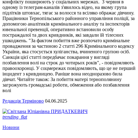
конфлікту поширюють у соціальних мережах. 3 червня в
одному із телеграм-каналів з'явилось відео, на якому група
підлітків штовхає, тягає за волосся та всіляко ображає дівчину.
Працівники Тернопільського районного управління поліції, за
допомогою аналітиків кримінального аналізу та інспекторів
ювенальної превенції, оперативно встановили особу
постраждалої та двох кривдників, які завдали їй тілесних
ушкоджень. "За фактом побиття вже розпочато кримінальне
провадження за частиною 2 статті 296 Кримінального кодексу
України, яка стосується хуліганства, вчиненого групою осіб.
Санкція цієї статті передбачає покарання у вигляді
позбавлення волі на строк до чотирьох років", - повідомляють
правоохоронці. У соцмережах повідомляють, що це не перший
інцидент з кривдницею. Раніше вона неодноразово била
дівчат. Читайте також: За побиття матері тернополянину
загрожують громадські роботи, обмеження або позбавлення
волі
Редакція Терміново
04.06.2025
trending_flat
Новини