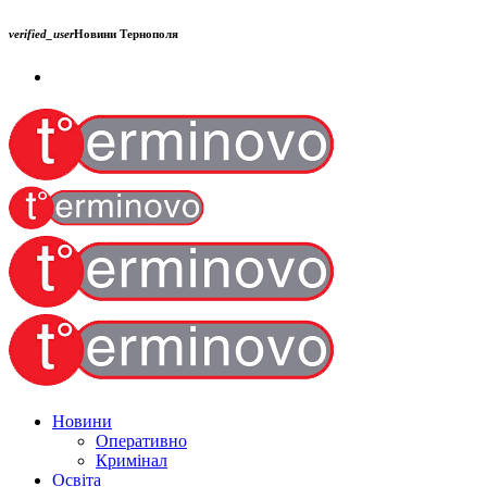
verified_user
Новини Тернополя
Новини
Оперативно
Кримінал
Освіта