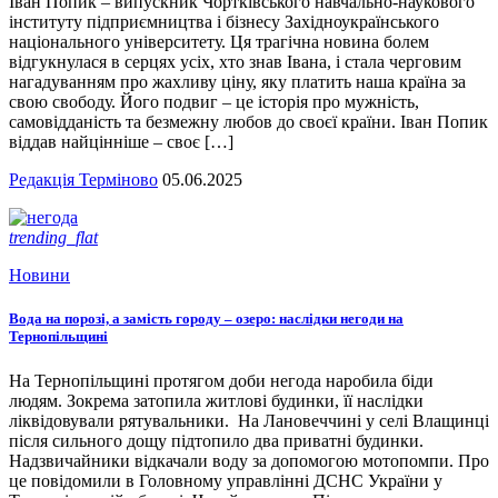
Іван Попик – випускник Чортківського навчально-наукового
інституту підприємництва і бізнесу Західноукраїнського
національного університету. Ця трагічна новина болем
відгукнулася в серцях усіх, хто знав Івана, і стала черговим
нагадуванням про жахливу ціну, яку платить наша країна за
свою свободу. Його подвиг – це історія про мужність,
самовідданість та безмежну любов до своєї країни. Іван Попик
віддав найцінніше – своє […]
Редакція Терміново
05.06.2025
trending_flat
Новини
Вода на порозі, а замість городу – озеро: наслідки негоди на
Тернопільщині
На Тернопільщині протягом доби негода наробила біди
людям. Зокрема затопила житлові будинки, її наслідки
ліквідовували рятувальники. На Лановеччині у селі Влащинці
після сильного дощу підтопило два приватні будинки.
Надзвичайники відкачали воду за допомогою мотопомпи. Про
це повідомили в Головному управлінні ДСНС України у