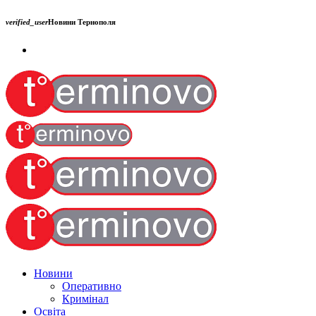
verified_user
Новини Тернополя
Новини
Оперативно
Кримінал
Освіта