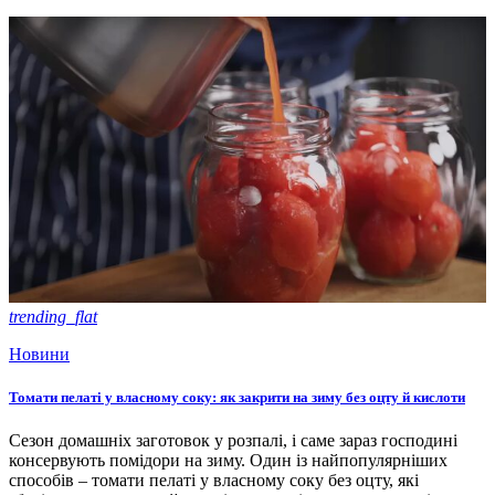
trending_flat
Новини
Томати пелаті у власному соку: як закрити на зиму без оцту й кислоти
Сезон домашніх заготовок у розпалі, і саме зараз господині
консервують помідори на зиму. Один із найпопулярніших
способів – томати пелаті у власному соку без оцту, які