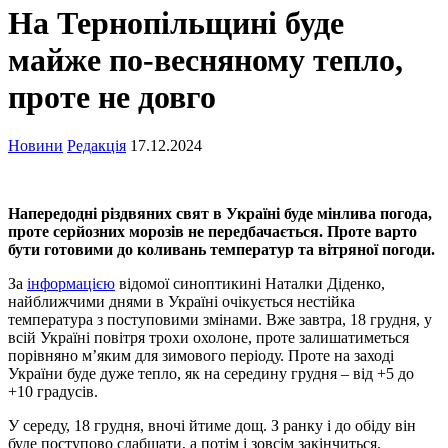
На Тернопільщині буде
майже по-весняному тепло,
проте не довго
Новини
Редакція
17.12.2024
Напередодні різдвяних свят в Україні буде мінлива погода,
проте серйозних морозів не передбачається. Проте варто
бути готовими до коливань температур та вітряної погоди.
За
інформацією
відомої синоптикині Наталки Діденко,
найближчими днями в Україні очікується нестійка
температура з поступовими змінами. Вже завтра, 18 грудня, у
всій Україні повітря трохи охолоне, проте залишатиметься
порівняно м’яким для зимового періоду. Проте на заході
України буде дуже тепло, як на середину грудня – від +5 до
+10 градусів.
У середу, 18 грудня, вночі йтиме дощ. З ранку і до обіду він
буде поступово слабшати, а потім і зовсім закінчиться.