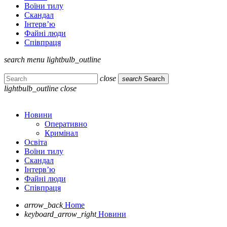
Воїни тилу
Скандал
Інтерв’ю
Файні люди
Співпраця
search
menu
lightbulb_outline
close
search
Search
lightbulb_outline
close
Новини
Оперативно
Кримінал
Освіта
Воїни тилу
Скандал
Інтерв’ю
Файні люди
Співпраця
arrow_back
Home
keyboard_arrow_right
Новини