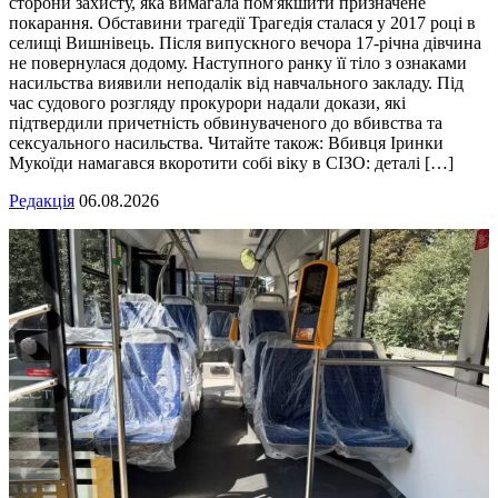
сторони захисту, яка вимагала пом'якшити призначене
покарання. Обставини трагедії Трагедія сталася у 2017 році в
селищі Вишнівець. Після випускного вечора 17-річна дівчина
не повернулася додому. Наступного ранку її тіло з ознаками
насильства виявили неподалік від навчального закладу. Під
час судового розгляду прокурори надали докази, які
підтвердили причетність обвинуваченого до вбивства та
сексуального насильства. Читайте також: Вбивця Іринки
Мукоїди намагався вкоротити собі віку в СІЗО: деталі […]
Редакція
06.08.2026