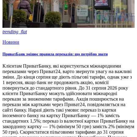
trending_flat
Новини
ПриватБанк змінює правила переказів: що потрібно знати
Клієнтам ПриватБанку, які користуються міжнародними
переказами через Приват24, варто звернути увагу на важливі
зміни. До кінця серпня ще діють пільгові тарифи, однак уже з
1 вересня, якщо банк не продовжить акцію, комісії
повернуться до стандартного рівня. До 31 серпня 2026 року
клієнти ПриватБанку можуть здійснювати міжнародні
перекази за зниженими тарифами. Акція поширюється на
перекази між картками через Приват24, повідомляється на
сайті банку. Наразі діють такі умови: переказ із картки
іноземного банку на картку ПриватБанку — 1% замість
стандартних 1,5%; переказ із валютної картки ПриватБанку на
закордонну картку — 1% (мінімум 50 грн) замість 2% (мінімум
50 грн). Скористатися пільговими тарифами до 31 серпня