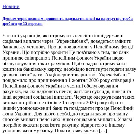
Новини
Деяким тернополянам припинять надсилати пенсії на картку: що треба
зробити до 15 вересня
Частині українців, які отримують пенсії та інші державні
соціальні виплати через "Укрексімбанк", доведеться змінити
банківську установу. Про це повідомили у Пенсійному фонді
України. Що потрібно зробити Це пов'язано з тим, що банк
припиняє співпрацю з Пенсійним фондом України щодо
обслуговування таких рахунків. Щоб і надалі отримувати
кошти на банківську картку, необхідно встигнути подати заяву
до визначеної дати. Акціонерне товариство "Укрексімбанк"
повідомило про припинення з 1 жовтня 2026 року співпраці з
Пенсійним фондом України в частині обслуговування
рахунків, на які надходять пенсії, житлові субсидії, пільги та
інші державні соціальні виплати. Через це одержувачам таких
виплат потрібно не пізніше 15 вересня 2026 року обрати
інший уповноважений банк та повідомити про це Пенсійний
фонд України. Для цього необхідно подати заяву про зміну
способу виплати пенсії або іншої соціальної виплати. У заяві
потрібно вказати реквізити рахунку, відкритого в іншому
уповноваженому банку. Подати заяву можна […]