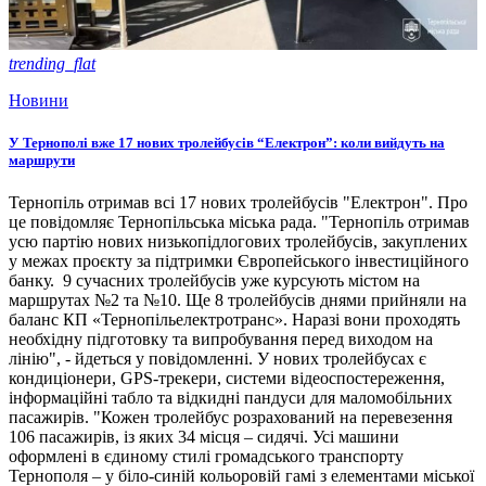
trending_flat
Новини
У Тернополі вже 17 нових тролейбусів “Електрон”: коли вийдуть на
маршрути
Тернопіль отримав всі 17 нових тролейбусів "Електрон". Про
це повідомляє Тернопільська міська рада. "Тернопіль отримав
усю партію нових низькопідлогових тролейбусів, закуплених
у межах проєкту за підтримки Європейського інвестиційного
банку. 9 сучасних тролейбусів уже курсують містом на
маршрутах №2 та №10. Ще 8 тролейбусів днями прийняли на
баланс КП «Тернопільелектротранс». Наразі вони проходять
необхідну підготовку та випробування перед виходом на
лінію", - йдеться у повідомленні. У нових тролейбусах є
кондиціонери, GPS-трекери, системи відеоспостереження,
інформаційні табло та відкидні пандуси для маломобільних
пасажирів. "Кожен тролейбус розрахований на перевезення
106 пасажирів, із яких 34 місця – сидячі. Усі машини
оформлені в єдиному стилі громадського транспорту
Тернополя – у біло-синій кольоровій гамі з елементами міської