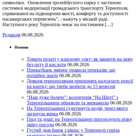
символіки. Оновлення тролейбусного парку є частиною
системної модернізації громадського транспорту Тернополя,
спрямованої на підвищення якості, комфорту та доступності
пасажирських перевезень", - кажуть у міській раді.
Наступного року Тернопіль чекає на постачання […]
Редакція
06.08.2026
Новини
Томати пелаті у власному соку: як закрити на зиму
без оцту й кислоти
06.08.2026
ПриватБанк змінює правила переказів: що
потрібно знати
06.08.2026
Деяким тернополянам припинять надсилати пенсії
на картку: що треба зробити до 15 вересня
06.08.2026
“Нам дуже боляче”: волонтерів “На Щиті” з
Тернопільщини образили та зневажили
06.08.2026
На Тернопільщині судитимуть водія, через якого
загинула жінка
06.08.2026
Град та дощі: на Тернопільщині прогнозують різку
зміну погоди
06.08.2026
Густий дим йшов з вікна: у Тернополі горіла
квартира (відео)
06.08.2026