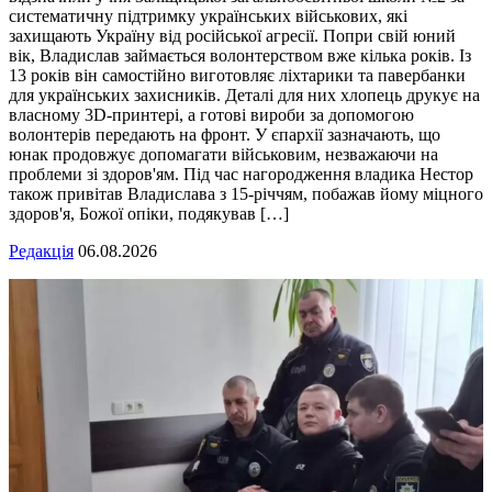
систематичну підтримку українських військових, які
захищають Україну від російської агресії. Попри свій юний
вік, Владислав займається волонтерством вже кілька років. Із
13 років він самостійно виготовляє ліхтарики та павербанки
для українських захисників. Деталі для них хлопець друкує на
власному 3D-принтері, а готові вироби за допомогою
волонтерів передають на фронт. У єпархії зазначають, що
юнак продовжує допомагати військовим, незважаючи на
проблеми зі здоров'ям. Під час нагородження владика Нестор
також привітав Владислава з 15-річчям, побажав йому міцного
здоров'я, Божої опіки, подякував […]
Редакція
06.08.2026