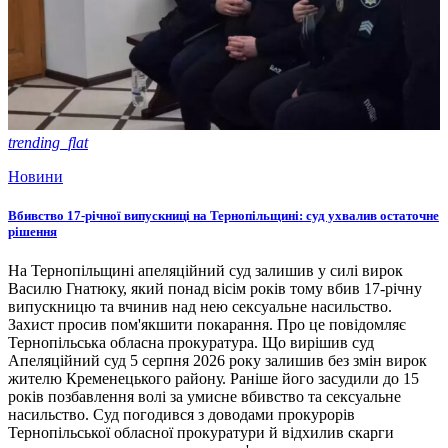
trending_flat
Новини
Вбивство 17-річної випускниці на Тернопільщині: суд ухвалив остаточне
рішення
На Тернопільщині апеляційний суд залишив у силі вирок
Василю Гнатюку, який понад вісім років тому вбив 17-річну
випускницю та вчинив над нею сексуальне насильство.
Захист просив пом'якшити покарання. Про це повідомляє
Тернопільська обласна прокуратура. Що вирішив суд
Апеляційний суд 5 серпня 2026 року залишив без змін вирок
жителю Кременецького району. Раніше його засудили до 15
років позбавлення волі за умисне вбивство та сексуальне
насильство. Суд погодився з доводами прокурорів
Тернопільської обласної прокуратури й відхилив скарги