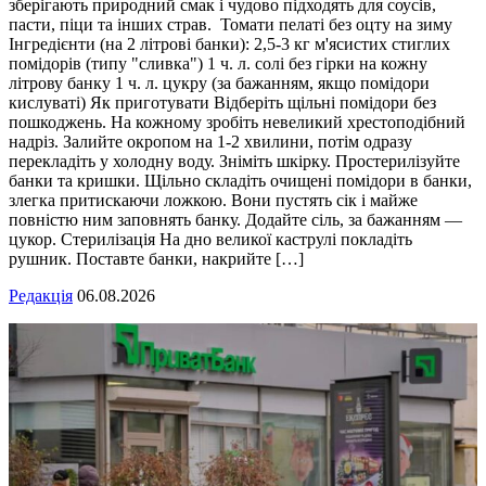
зберігають природний смак і чудово підходять для соусів,
пасти, піци та інших страв. Томати пелаті без оцту на зиму
Інгредієнти (на 2 літрові банки): 2,5-3 кг м'ясистих стиглих
помідорів (типу "сливка") 1 ч. л. солі без гірки на кожну
літрову банку 1 ч. л. цукру (за бажанням, якщо помідори
кислуваті) Як приготувати Відберіть щільні помідори без
пошкоджень. На кожному зробіть невеликий хрестоподібний
надріз. Залийте окропом на 1-2 хвилини, потім одразу
перекладіть у холодну воду. Зніміть шкірку. Простерилізуйте
банки та кришки. Щільно складіть очищені помідори в банки,
злегка притискаючи ложкою. Вони пустять сік і майже
повністю ним заповнять банку. Додайте сіль, за бажанням —
цукор. Стерилізація На дно великої каструлі покладіть
рушник. Поставте банки, накрийте […]
Редакція
06.08.2026