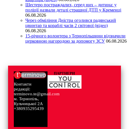
Шестеро постраждалих, серед них – дитина: у
поліції назвали деталі страшної ДТП у Кременці
06.08.2026
Через обміління Дністра оголився радянський
цвинтар та кораблі часів 2 світової (відео)
06.08.2026
15-річного волонтера з Тернопільщини відзначили
церковною нагородою за допомогу ЗСУ
06.08.2026
ПАРТНЕРИ
Контакти
редакції:
terminovo.te@gmail.com
м. Тернопіль,
Кульчицької 2А
+380935295439