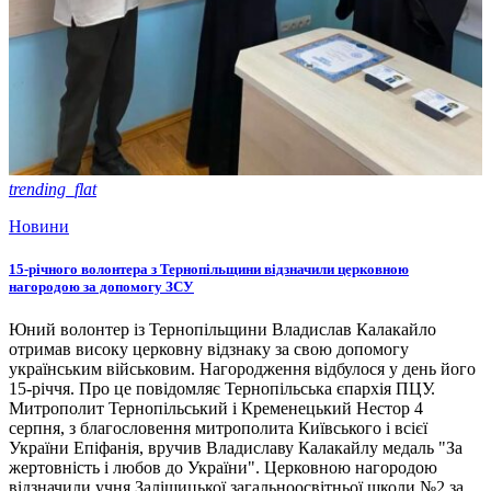
trending_flat
Новини
15-річного волонтера з Тернопільщини відзначили церковною
нагородою за допомогу ЗСУ
Юний волонтер із Тернопільщини Владислав Калакайло
отримав високу церковну відзнаку за свою допомогу
українським військовим. Нагородження відбулося у день його
15-річчя. Про це повідомляє Тернопільська єпархія ПЦУ.
Митрополит Тернопільський і Кременецький Нестор 4
серпня, з благословення митрополита Київського і всієї
України Епіфанія, вручив Владиславу Калакайлу медаль "За
жертовність і любов до України". Церковною нагородою
відзначили учня Заліщицької загальноосвітньої школи №2 за