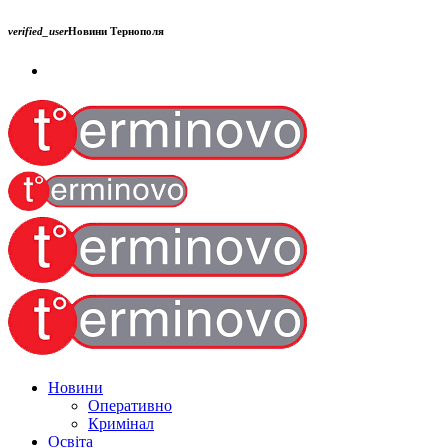
verified_user
Новини Тернополя
Новини
Оперативно
Кримінал
Освіта