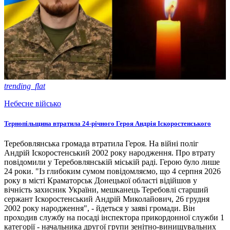
trending_flat
Небесне військо
Тернопільщина втратила 24-річного Героя Андрія Іскоростенського
Теребовлянська громада втратила Героя. На війні поліг
Андрій Іскоростенський 2002 року народження. Про втрату
повідомили у Теребовлянській міській раді. Герою було лише
24 роки. "Із глибоким сумом повідомляємо, що 4 серпня 2026
року в місті Краматорськ Донецької області відійшов у
вічність захисник України, мешканець Теребовлі старший
сержант Іскоростенський Андрій Миколайович, 26 грудня
2002 року народження", - йдеться у заяві громади. Він
проходив службу на посаді інспектора прикордонної служби 1
категорії - начальника другої групи зенітно-винищувальних