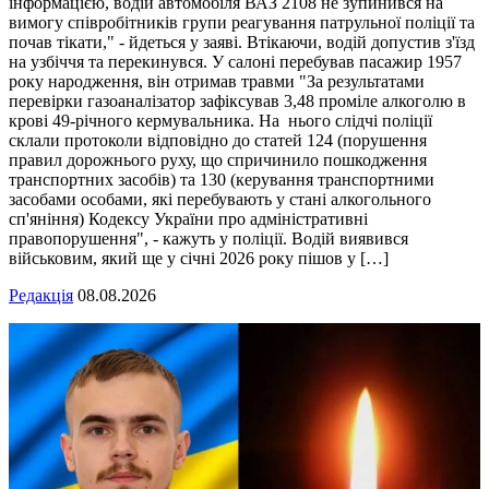
інформацією, водій автомобіля ВАЗ 2108 не зупинився на
вимогу співробітників групи реагування патрульної поліції та
почав тікати," - йдеться у заяві. Втікаючи, водій допустив з'їзд
на узбіччя та перекинувся. У салоні перебував пасажир 1957
року народження, він отримав травми "За результатами
перевірки газоаналізатор зафіксував 3,48 проміле алкоголю в
крові 49-річного кермувальника. На нього слідчі поліції
склали протоколи відповідно до статей 124 (порушення
правил дорожнього руху, що спричинило пошкодження
транспортних засобів) та 130 (керування транспортними
засобами особами, які перебувають у стані алкогольного
сп'яніння) Кодексу України про адміністративні
правопорушення", - кажуть у поліції. Водій виявився
військовим, який ще у січні 2026 року пішов у […]
Редакція
08.08.2026