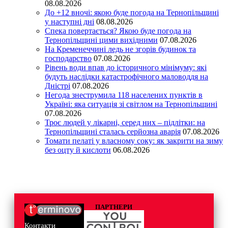
08.08.2026
До +12 вночі: якою буде погода на Тернопільщині
у наступні дні
08.08.2026
Спека повертається? Якою буде погода на
Тернопільщині цими вихідними
07.08.2026
На Кременеччині ледь не згорів будинок та
господарство
07.08.2026
Рівень води впав до історичного мінімуму: які
будуть наслідки катастрофічного маловоддя на
Дністрі
07.08.2026
Негода знеструмила 118 населених пунктів в
Україні: яка ситуація зі світлом на Тернопільщині
07.08.2026
Троє людей у лікарні, серед них – підлітки: на
Тернопільщині сталась серйозна аварія
07.08.2026
Томати пелаті у власному соку: як закрити на зиму
без оцту й кислоти
06.08.2026
ПАРТНЕРИ
Контакти