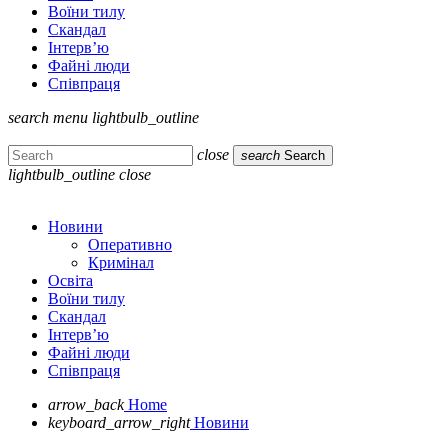
Воїни тилу
Скандал
Інтерв’ю
Файні люди
Співпраця
search
menu
lightbulb_outline
close
search
Search
lightbulb_outline
close
Новини
Оперативно
Кримінал
Освіта
Воїни тилу
Скандал
Інтерв’ю
Файні люди
Співпраця
arrow_back
Home
keyboard_arrow_right
Новини