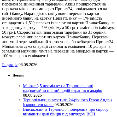
перекази за зниженими тарифами. Акція поширюється на
перекази між картками через Приват24, повідомляється на
сайті банку. Наразі діють такі умови: переказ із картки
іноземного банку на картку ПриватБанку — 1% замість
стандартних 1,5%; переказ із валютної картки ПриватБанку на
закордонну картку — 1% (мінімум 50 грн) замість 2% (мінімум
50 грн). Скористатися пільговими тарифами до 31 серпня
можуть власники валютних карток ПриватБанку. Перекази
доступні через мобільний застосунок або вебверсію Приват24.
Мінімальна сума операції становить еквівалент 10 доларів, а
загальний місячний ліміт на перекази на закордонні картки —
100 тис. грн в еквіваленті.
Редакція
06.08.2026
Новини
Майже 3,5 промілле: на Тернопільщині
надзвичайно п’яний водій втрапив в аварію
08.08.2026
Тернопільщина втратила 24-річного Героя Андрія
Іскоростенського
08.08.2026
Військовий із Тернополя попередив про спробу
виманити дані бійців під виглядом ВСП