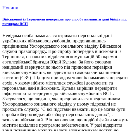
Новини
Військовий із Тернополя попередив про спробу виманити дані бійців під
виглядом ВСП
Невідома особа намагалася отримати персональні дані
українських військовослужбовців, представившись
працівником Ужгородського зонального відділу Військової
служби правопорядку. Про спробу попередив військовий із
Тернополя, начальник відділення комунікацій 50 окремої
артилерійської бригади Юрій Кульпа. За його словами,
невідомий звернувся до нього під приводом перевірки
військовослужбовців, які здійснили самовільне залишення
частини (СЗЧ). Під цим приводом чоловік намагався передати
архів, у якому нібито містилися службові документи та
персональні дані військових. Кульпа вирішив перевірити
інформацію та звернувся до військовослужбовців ВСП.
З'ясувалося, що людина, яка представилася представником
Ужгородського зонального відділу, у цьому підрозділі не
проходить службу. "Є всі підстави вважати, що це могла бути
спроба кіберрозвідки або збору персональних даних", -
зазначив військовий. Він наголосив, що подібні файли можуть
містити шкідливе програмне забезпечення. У разі відкриття
вони потенційно можуть надати зловмисникам доступ до