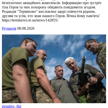
безпілотних авіаційних комплексів. Інформацію про зустріч
тіла Героя та чин похорону обіцяють повідомити згодом.
Редакція "Терміново" висловлює щирі співчуття рідним,
друзям та усім, хто знав нашого Героя. Вічна йому пам'ять!
https://terminovo.te.ua/news/142855/
Редакція
08.08.2026
trending_flat