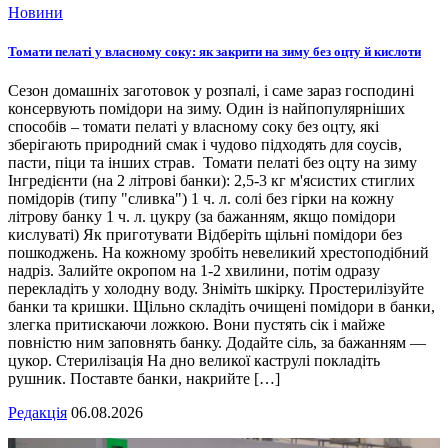
Новини
Томати пелаті у власному соку: як закрити на зиму без оцту й кислоти
Сезон домашніх заготовок у розпалі, і саме зараз господині
консервують помідори на зиму. Один із найпопулярніших
способів – томати пелаті у власному соку без оцту, які
зберігають природний смак і чудово підходять для соусів,
пасти, піци та інших страв. Томати пелаті без оцту на зиму
Інгредієнти (на 2 літрові банки): 2,5-3 кг м'ясистих стиглих
помідорів (типу "сливка") 1 ч. л. солі без гірки на кожну
літрову банку 1 ч. л. цукру (за бажанням, якщо помідори
кислуваті) Як приготувати Відберіть щільні помідори без
пошкоджень. На кожному зробіть невеликий хрестоподібний
надріз. Залийте окропом на 1-2 хвилини, потім одразу
перекладіть у холодну воду. Зніміть шкірку. Простерилізуйте
банки та кришки. Щільно складіть очищені помідори в банки,
злегка притискаючи ложкою. Вони пустять сік і майже
повністю ним заповнять банку. Додайте сіль, за бажанням —
цукор. Стерилізація На дно великої каструлі покладіть
рушник. Поставте банки, накрийте […]
Редакція
06.08.2026