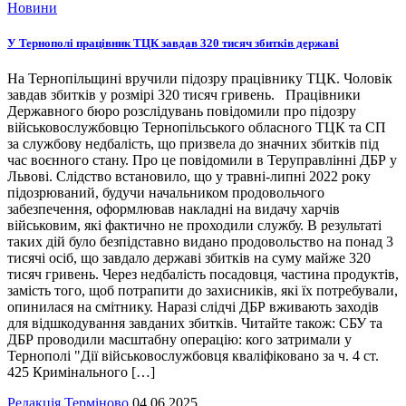
Новини
У Тернополі працівник ТЦК завдав 320 тисяч збитків державі
На Тернопільщині вручили підозру працівнику ТЦК. Чоловік
завдав збитків у розмірі 320 тисяч гривень. Працівники
Державного бюро розслідувань повідомили про підозру
військовослужбовцю Тернопільського обласного ТЦК та СП
за службову недбалість, що призвела до значних збитків під
час воєнного стану. Про це повідомили в Теруправлінні ДБР у
Львові. Слідство встановило, що у травні-липні 2022 року
підозрюваний, будучи начальником продовольчого
забезпечення, оформлював накладні на видачу харчів
військовим, які фактично не проходили службу. В результаті
таких дій було безпідставно видано продовольство на понад 3
тисячі осіб, що завдало державі збитків на суму майже 320
тисяч гривень. Через недбалість посадовця, частина продуктів,
замість того, щоб потрапити до захисників, які їх потребували,
опинилася на смітнику. Наразі слідчі ДБР вживають заходів
для відшкодування завданих збитків. Читайте також: СБУ та
ДБР проводили масштабну операцію: кого затримали у
Тернополі "Дії військовослужбовця кваліфіковано за ч. 4 ст.
425 Кримінального […]
Редакція Терміново
04.06.2025