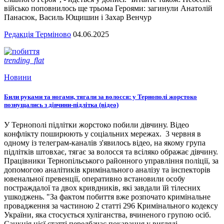
військо поповнилось ще трьома Героями: загинули Анатолій
Панасюк, Василь Ющишин і Захар Венчур
Редакція Терміново
04.06.2025
trending_flat
Новини
Били руками та ногами, тягали за волосся: у Тернополі жорстоко
познущались з дівчини-підлітка (відео)
У Тернополі підлітки жорстоко побили дівчину. Відео
конфлікту поширюють у соціальних мережах. 3 червня в
одному із телеграм-каналів з'явилось відео, на якому група
підлітків штовхає, тягає за волосся та всіляко ображає дівчину.
Працівники Тернопільського районного управління поліції, за
допомогою аналітиків кримінального аналізу та інспекторів
ювенальної превенції, оперативно встановили особу
постраждалої та двох кривдників, які завдали їй тілесних
ушкоджень. "За фактом побиття вже розпочато кримінальне
провадження за частиною 2 статті 296 Кримінального кодексу
України, яка стосується хуліганства, вчиненого групою осіб.
Санкція цієї статті передбачає покарання у вигляді