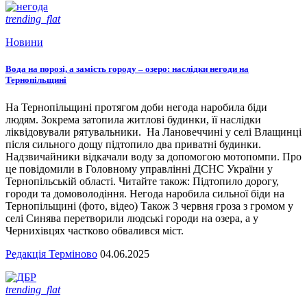
trending_flat
Новини
Вода на порозі, а замість городу – озеро: наслідки негоди на
Тернопільщині
На Тернопільщині протягом доби негода наробила біди
людям. Зокрема затопила житлові будинки, її наслідки
ліквідовували рятувальники. На Лановеччині у селі Влащинці
після сильного дощу підтопило два приватні будинки.
Надзвичайники відкачали воду за допомогою мотопомпи. Про
це повідомили в Головному управлінні ДСНС України у
Тернопільській області. Читайте також: Підтопило дорогу,
городи та домоволодіння. Негода наробила сильної біди на
Тернопільщині (фото, відео) Також 3 червня гроза з громом у
селі Синява перетворили людські городи на озера, а у
Чернихівцях частково обвалився міст.
Редакція Терміново
04.06.2025
trending_flat