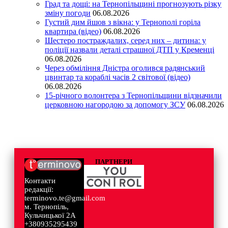
Град та дощі: на Тернопільщині прогнозують різку
зміну погоди
06.08.2026
Густий дим йшов з вікна: у Тернополі горіла
квартира (відео)
06.08.2026
Шестеро постраждалих, серед них – дитина: у
поліції назвали деталі страшної ДТП у Кременці
06.08.2026
Через обміління Дністра оголився радянський
цвинтар та кораблі часів 2 світової (відео)
06.08.2026
15-річного волонтера з Тернопільщини відзначили
церковною нагородою за допомогу ЗСУ
06.08.2026
ПАРТНЕРИ
Контакти
редакції:
terminovo.te@gmail.com
м. Тернопіль,
Кульчицької 2А
+380935295439