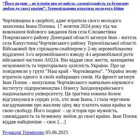
“Його подвиг – це історія про мужність, самовідданість та безмежну
любов до своєї країни”: Тернопільщина втратила молодого бійця
Чортківщина в скорботі, адже втратила свого молодого
захисника Івана Попика. 17 жовтня 2024 року під час
виконання бойового завдання біля села Єлизаветівка
Покровського району Донецької області загинув Іван - житель
села Капустинці Чортківського району Тернопільської області.
Військовий був стрільцем-снайпером у 2-му аеромобільному
відділенні 3-го аеромобільного взводу 4-ї аеромобільної роти
військової частини А0224. Він віддав своє життя, захищаючи
незалежність та територіальну цілісність України. Про це
повідомили у групі "Наш край - Чортківщина". "Україна знову
втратила одного зі своїх найкращих синів. На фронті загинув
Іван Попик – випускник Чортківського навчально-наукового
інституту підприємництва і бізнесу Західноукраїнського
національного університету. Ця трагічна новина болем
відгукнулася в серцях усіх, хто знав Івана, і стала черговим
нагадуванням про жахливу ціну, яку платить наша країна за
свою свободу. Його подвиг – це історія про мужність,
самовідданість та безмежну любов до своєї країни. Іван Попик
віддав найцінніше – своє […]
Редакція Терміново
05.06.2025