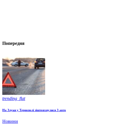
Попередня
trending_flat
На Злуки у Тернополі зіштовхнулися 3 авто
Новини