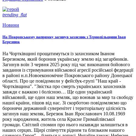
trending_flat
Новини
На Покровському напрямку загинув захисник з Тернопільщини Іван
Березнюк
На Чортківщині прощатимуться із захисником Іваном
Березюком, який боронив українську землю від загарбників.
Загинув воїн 3 червня 2025 року під час виконання бойового
завдання із стримування військової агресії російської федерації
в районі н.п.Новоекономічне Покровського району Донецької
області. Про це повідомили у фейсбук-групі "Наш край -
Чортківщина". "Звістка про смерть українських захисників
завжди є важкою і болісною… Ще один український
військовий, ще один наш земляк, що воював за мир та свободу
нашої країни, пішов від нас. Зі скорботою повідомляємо що
боронячи державний суверенітет і територіальну цілісність
загинув наш земляк, Березюк Іван Ярославович 10.08.1969
року народження, житель села Красне Гримайлівської
громади. Світлий спомин про нього назавжди залишиться в
наших серцях. Щирі співчуття рідним та близьким нашого
славного Героя", - йдеться у дописі. Читайте також: Небесне