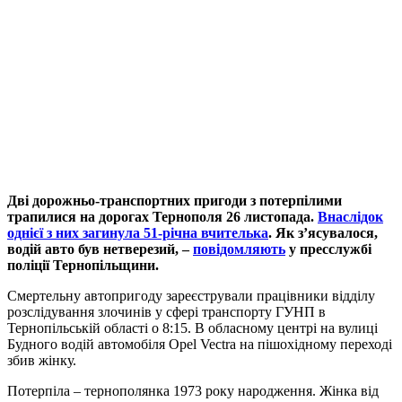
Дві дорожньо-транспортних пригоди з потерпілими
трапилися на дорогах Тернополя 26 листопада.
Внаслідок
однієї з них загинула 51-річна вчителька
. Як з’ясувалося,
водій авто був нетверезий, –
повідомляють
у пресслужбі
поліції Тернопільщини.
Смертельну автопригоду зареєстрували працівники відділу
розслідування злочинів у сфері транспорту ГУНП в
Тернопільській області о 8:15. В обласному центрі на вулиці
Будного водій автомобіля Opel Vectra на пішохідному переході
збив жінку.
Потерпіла – тернополянка 1973 року народження. Жінка від