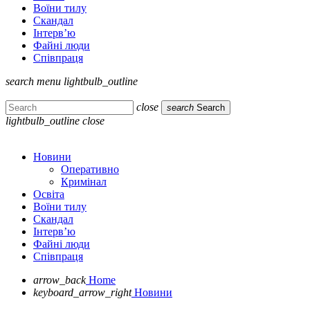
Воїни тилу
Скандал
Інтерв’ю
Файні люди
Співпраця
search
menu
lightbulb_outline
close
search
Search
lightbulb_outline
close
Новини
Оперативно
Кримінал
Освіта
Воїни тилу
Скандал
Інтерв’ю
Файні люди
Співпраця
arrow_back
Home
keyboard_arrow_right
Новини