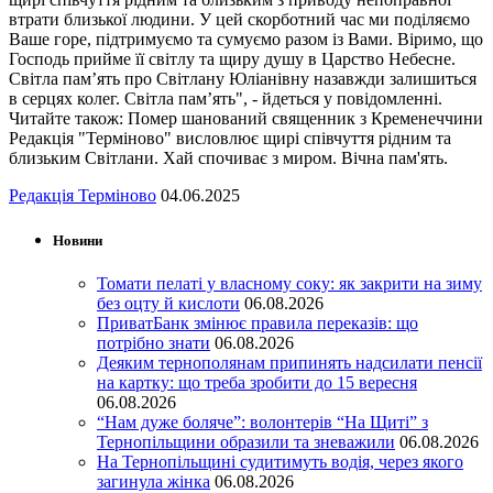
втрати близької людини. У цей скорботний час ми поділяємо
Ваше горе, підтримуємо та сумуємо разом із Вами. Віримо, що
Господь прийме її світлу та щиру душу в Царство Небесне.
Світла пам’ять про Світлану Юліанівну назавжди залишиться
в серцях колег. Світла пам’ять", - йдеться у повідомленні.
Читайте також: Помер шанований священник з Кременеччини
Редакція "Терміново" висловлює щирі співчуття рідним та
близьким Світлани. Хай спочиває з миром. Вічна пам'ять.
Редакція Терміново
04.06.2025
Новини
Томати пелаті у власному соку: як закрити на зиму
без оцту й кислоти
06.08.2026
ПриватБанк змінює правила переказів: що
потрібно знати
06.08.2026
Деяким тернополянам припинять надсилати пенсії
на картку: що треба зробити до 15 вересня
06.08.2026
“Нам дуже боляче”: волонтерів “На Щиті” з
Тернопільщини образили та зневажили
06.08.2026
На Тернопільщині судитимуть водія, через якого
загинула жінка
06.08.2026