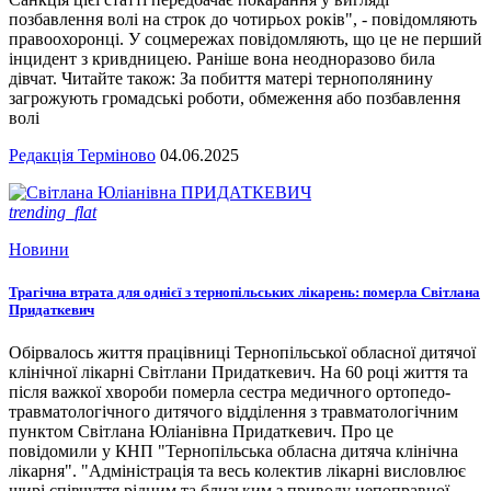
позбавлення волі на строк до чотирьох років", - повідомляють
правоохоронці. У соцмережах повідомляють, що це не перший
інцидент з кривдницею. Раніше вона неодноразово била
дівчат. Читайте також: За побиття матері тернополянину
загрожують громадські роботи, обмеження або позбавлення
волі
Редакція Терміново
04.06.2025
trending_flat
Новини
Трагічна втрата для однієї з тернопільських лікарень: померла Світлана
Придаткевич
Обірвалось життя працівниці Тернопільської обласної дитячої
клінічної лікарні Світлани Придаткевич. На 60 році життя та
після важкої хвороби померла сестра медичного ортопедо-
травматологічного дитячого відділення з травматологічним
пунктом Світлана Юліанівна Придаткевич. Про це
повідомили у КНП "Тернопільська обласна дитяча клінічна
лікарня". "Адміністрація та весь колектив лікарні висловлює
щирі співчуття рідним та близьким з приводу непоправної