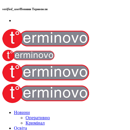
verified_user
Новини Тернополя
Новини
Оперативно
Кримінал
Освіта