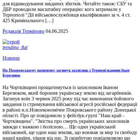
для відшкодування завданих збитків. Читайте також: СБУ та
ДБР проводили масштабну операцію: кого затримали у
Тернополі "Дії військовослужбовця кваліфіковано за ч. 4 ст.
425 Кримінального […]
Редакція Терміново
04.06.2025
trending_flat
Новини
На Покровському напрямку загинув захисник з Тернопільщини Іван
Березнюк
На Чортківщині прощатимуться із захисником Іваном
Березюком, який боронив українську землю від загарбників.
Загинув воїн 3 червня 2025 року під час виконання бойового
завдання із стримування військової агресії російської федерації
в районі н.п.Новоекономічне Покровського району Донецької
області. Про це повідомили у фейсбук-групі "Наш край -
Чортківщина". "Звістка про смерть українських захисників
завжди є важкою і болісною… Ще один український
військовий, ще один наш земляк, що воював за мир та свободу
нашої країни, пішов від нас. Зі скорботою повідомляємо що