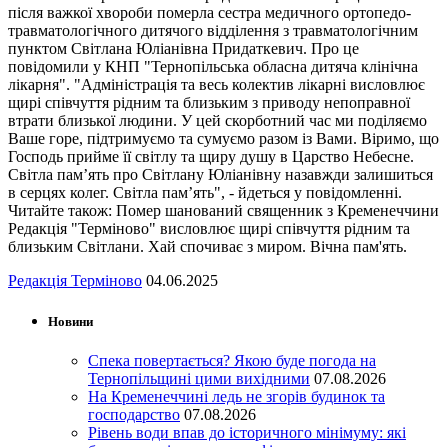
після важкої хвороби померла сестра медичного ортопедо-
травматологічного дитячого відділення з травматологічним
пунктом Світлана Юліанівна Придаткевич. Про це
повідомили у КНП "Тернопільська обласна дитяча клінічна
лікарня". "Адміністрація та весь колектив лікарні висловлює
щирі співчуття рідним та близьким з приводу непоправної
втрати близької людини. У цей скорботний час ми поділяємо
Ваше горе, підтримуємо та сумуємо разом із Вами. Віримо, що
Господь прийме її світлу та щиру душу в Царство Небесне.
Світла пам’ять про Світлану Юліанівну назавжди залишиться
в серцях колег. Світла пам’ять", - йдеться у повідомленні.
Читайте також: Помер шанований священник з Кременеччини
Редакція "Терміново" висловлює щирі співчуття рідним та
близьким Світлани. Хай спочиває з миром. Вічна пам'ять.
Редакція Терміново
04.06.2025
Новини
Спека повертається? Якою буде погода на
Тернопільщині цими вихідними
07.08.2026
На Кременеччині ледь не згорів будинок та
господарство
07.08.2026
Рівень води впав до історичного мінімуму: які