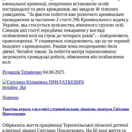
ювенальної превенції, оперативно встановили особу
постраждалої та двох кривдників, які завдали їй тілесних
ушкоджень. "За фактом побиття вже розпочато кримінальне
провадження за частиною 2 статті 296 Кримінального кодексу
України, яка стосується хуліганства, вчиненого групою осіб.
Санкція цієї статті передбачає покарання у вигляді
позбавлення волі на строк до чотирьох років", - повідомляють
правоохоронці. У соцмережах повідомляють, що це не перший
інцидент з кривдницею. Раніше вона неодноразово била
дівчат. Читайте також: За побиття матері тернополянину
загрожують громадські роботи, обмеження або позбавлення
волі
Редакція Терміново
04.06.2025
trending_flat
Новини
Трагічна втрата для однієї з тернопільських лікарень: померла Світлана
Придаткевич
Обірвалось життя працівниці Тернопільської обласної дитячої
клінічної лікарні Світлани Придаткевич. На 60 році життя та