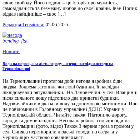
свою свободу. Його подвиг – це історія про мужність,
самовідданість та безмежну любов до своєї країни. Іван Попик
віддав найцінніше – своє […]
Редакція Терміново
05.06.2025
trending_flat
Новини
Вода на порозі, а замість городу – озеро: наслідки негоди на
Тернопільщині
На Тернопільщині протягом доби негода наробила біди
людям. Зокрема затопила житлові будинки, її наслідки
ліквідовували рятувальники. На Лановеччині у селі Влащинці
після сильного дощу підтопило два приватні будинки.
Надзвичайники відкачали воду за допомогою мотопомпи. Про
це повідомили в Головному управлінні ДСНС України у
Тернопільській області. Читайте також: Підтопило дорогу,
городи та домоволодіння. Негода наробила сильної біди на
Тернопільщині (фото, відео) Також 3 червня гроза з громом у
селі Синява перетворили людські городи на озера, а у
Чернихівцях частково обвалився міст.