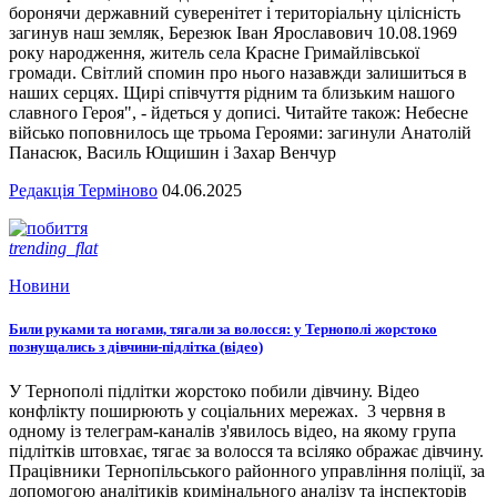
боронячи державний суверенітет і територіальну цілісність
загинув наш земляк, Березюк Іван Ярославович 10.08.1969
року народження, житель села Красне Гримайлівської
громади. Світлий спомин про нього назавжди залишиться в
наших серцях. Щирі співчуття рідним та близьким нашого
славного Героя", - йдеться у дописі. Читайте також: Небесне
військо поповнилось ще трьома Героями: загинули Анатолій
Панасюк, Василь Ющишин і Захар Венчур
Редакція Терміново
04.06.2025
trending_flat
Новини
Били руками та ногами, тягали за волосся: у Тернополі жорстоко
познущались з дівчини-підлітка (відео)
У Тернополі підлітки жорстоко побили дівчину. Відео
конфлікту поширюють у соціальних мережах. 3 червня в
одному із телеграм-каналів з'явилось відео, на якому група
підлітків штовхає, тягає за волосся та всіляко ображає дівчину.
Працівники Тернопільського районного управління поліції, за
допомогою аналітиків кримінального аналізу та інспекторів