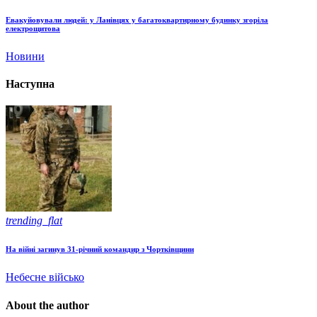
Евакуйовували людей: у Ланівцях у багатоквартирному будинку згоріла
електрощитова
Новини
Наступна
trending_flat
На війні загинув 31-річний командир з Чортківщини
Небесне військо
About the author