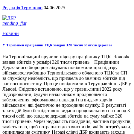
Редакція Терміново
04.06.2025
trending_flat
Новини
У Тернополі працівник ТЦК завдав 320 тисяч збитків державі
На Тернопільщині вручили підозру працівнику ТЦК. Чоловік
завдав збитків у розмірі 320 тисяч гривень. Працівники
Державного бюро розслідувань повідомили про підозру
військовослужбовцю Тернопільського обласного ТЦК та СП
за службову недбалість, що призвела до значних збитків під
час воєнного стану. Про це повідомили в Теруправлінні ДБР у
Львові. Слідство встановило, що у травні-липні 2022 року
підозрюваний, будучи начальником продовольчого
забезпечення, оформлював накладні на видачу харчів
військовим, які фактично не проходили службу. В результаті
таких дій було безпідставно видано продовольство на понад 3
тисячі осіб, що завдало державі збитків на суму майже 320
тисяч гривень. Через недбалість посадовця, частина продуктів,
замість того, щоб потрапити до захисників, які їх потребували,
опинилася на смітнику. Наразі слідчі ДБР вживають заходів