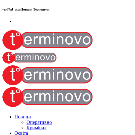
verified_user
Новини Тернополя
Новини
Оперативно
Кримінал
Освіта