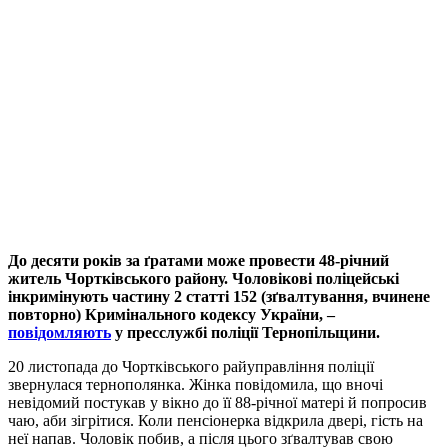
До десяти років за ґратами може провести 48-річний
житель Чортківського району. Чоловікові поліцейські
інкримінують частину 2 статті 152 (зґвалтування, вчинене
повторно) Кримінального кодексу України, –
повідомляють
у пресслужбі поліції Тернопільщини.
20 листопада до Чортківського райуправління поліції
звернулася тернополянка. Жінка повідомила, що вночі
невідомий постукав у вікно до її 88-річної матері й попросив
чаю, аби зігрітися. Коли пенсіонерка відкрила двері, гість на
неї напав. Чоловік побив, а після цього зґвалтував свою