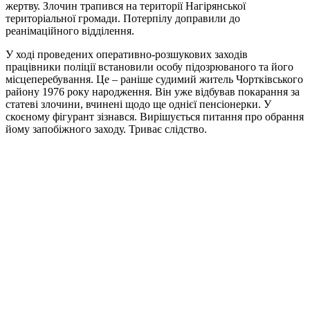
жертву. Злочин трапився на території Нагірянської
територіальної громади. Потерпілу доправили до
реанімаційного відділення.
У ході проведених оперативно-розшукових заходів
працівники поліції встановили особу підозрюваного та його
місцеперебування. Це – раніше судимий житель Чортківського
району 1976 року народження. Він уже відбував покарання за
статеві злочини, вчинені щодо ще однієї пенсіонерки. У
скоєному фігурант зізнався. Вирішується питання про обрання
йому запобіжного заходу. Триває слідство.