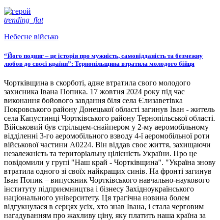
trending_flat
Небесне військо
“Його подвиг – це історія про мужність, самовідданість та безмежну
любов до своєї країни”: Тернопільщина втратила молодого бійця
Чортківщина в скорботі, адже втратила свого молодого
захисника Івана Попика. 17 жовтня 2024 року під час
виконання бойового завдання біля села Єлизаветівка
Покровського району Донецької області загинув Іван - житель
села Капустинці Чортківського району Тернопільської області.
Військовий був стрільцем-снайпером у 2-му аеромобільному
відділенні 3-го аеромобільного взводу 4-ї аеромобільної роти
військової частини А0224. Він віддав своє життя, захищаючи
незалежність та територіальну цілісність України. Про це
повідомили у групі "Наш край - Чортківщина". "Україна знову
втратила одного зі своїх найкращих синів. На фронті загинув
Іван Попик – випускник Чортківського навчально-наукового
інституту підприємництва і бізнесу Західноукраїнського
національного університету. Ця трагічна новина болем
відгукнулася в серцях усіх, хто знав Івана, і стала черговим
нагадуванням про жахливу ціну, яку платить наша країна за