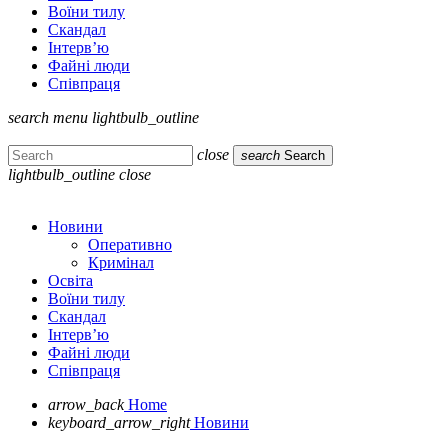
Воїни тилу
Скандал
Інтерв’ю
Файні люди
Співпраця
search
menu
lightbulb_outline
close
search
Search
lightbulb_outline
close
Новини
Оперативно
Кримінал
Освіта
Воїни тилу
Скандал
Інтерв’ю
Файні люди
Співпраця
arrow_back
Home
keyboard_arrow_right
Новини