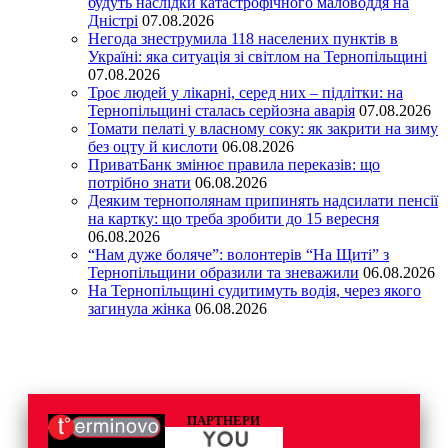
будуть наслідки катастрофічного маловоддя на
Дністрі
07.08.2026
Негода знеструмила 118 населених пунктів в
Україні: яка ситуація зі світлом на Тернопільщині
07.08.2026
Троє людей у лікарні, серед них – підлітки: на
Тернопільщині сталась серйозна аварія
07.08.2026
Томати пелаті у власному соку: як закрити на зиму
без оцту й кислоти
06.08.2026
ПриватБанк змінює правила переказів: що
потрібно знати
06.08.2026
Деяким тернополянам припинять надсилати пенсії
на картку: що треба зробити до 15 вересня
06.08.2026
“Нам дуже боляче”: волонтерів “На Щиті” з
Тернопільщини образили та зневажили
06.08.2026
На Тернопільщині судитимуть водія, через якого
загинула жінка
06.08.2026
ПАРТНЕРИ