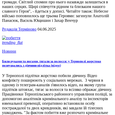
громади. Світлий спомин про нього назавжди залишиться в
наших серцях. Щирі співчуття рідним та близьким нашого
славного Героя", - йдеться у дописі. Читайте також: Небесне
військо поповнилось ще трьома Героями: загинули Анатолій
Панасюк, Василь Ющишин і Захар Венчур
Редакція Терміново
04.06.2025
trending_flat
Новини
Били руками та ногами, тягали за волосся: у Тернополі жорстоко
познущались з дівчини-підлітка (відео)
У Тернополі підлітки жорстоко побили дівчину. Відео
конфлікту поширюють у соціальних мережах. 3 червня в
одному із телеграм-каналів з'явилось відео, на якому група
підлітків штовхає, тягає за волосся та всіляко ображає дівчину.
Працівники Тернопільського районного управління поліції, за
допомогою аналітиків кримінального аналізу та інспекторів
ювенальної превенції, оперативно встановили особу
постраждалої та двох кривдників, які завдали їй тілесних
ушкоджень. "За фактом побиття вже розпочато кримінальне