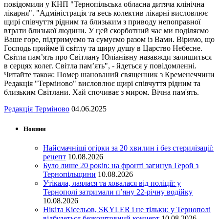
повідомили у КНП "Тернопільська обласна дитяча клінічна
лікарня". "Адміністрація та весь колектив лікарні висловлює
щирі співчуття рідним та близьким з приводу непоправної
втрати близької людини. У цей скорботний час ми поділяємо
Ваше горе, підтримуємо та сумуємо разом із Вами. Віримо, що
Господь прийме її світлу та щиру душу в Царство Небесне.
Світла пам’ять про Світлану Юліанівну назавжди залишиться
в серцях колег. Світла пам’ять", - йдеться у повідомленні.
Читайте також: Помер шанований священник з Кременеччини
Редакція "Терміново" висловлює щирі співчуття рідним та
близьким Світлани. Хай спочиває з миром. Вічна пам'ять.
Редакція Терміново
04.06.2025
Новини
Найсмачніші огірки за 20 хвилин і без стерилізації:
рецепт
10.08.2026
Було лише 20 років: на фронті загинув Герой з
Тернопільщини
10.08.2026
Утікала, лаялася та ховалася від поліції: у
Тернополі затримали п’яну 22-річну водійку
10.08.2026
Нікіта Кісельов, SKYLER і не тільки: у Тернополі
відбудеться безкоштовний концерт
10.08.2026