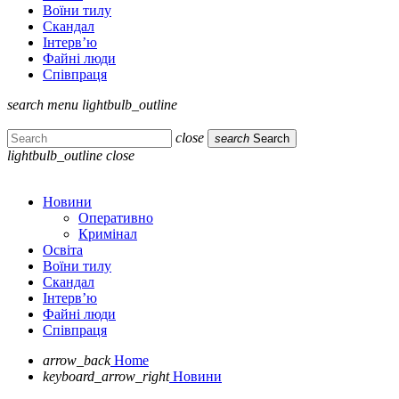
Воїни тилу
Скандал
Інтерв’ю
Файні люди
Співпраця
search
menu
lightbulb_outline
close
search
Search
lightbulb_outline
close
Новини
Оперативно
Кримінал
Освіта
Воїни тилу
Скандал
Інтерв’ю
Файні люди
Співпраця
arrow_back
Home
keyboard_arrow_right
Новини