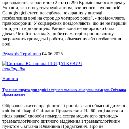
провадження за частиною 2 статті 296 Кримінального кодексу
України, яка стосується хуліганства, вчиненого групою осіб.
Санкція цієї статті передбачає покарання у вигляді
позбавлення волі на строк до чотирьох років", - повідомляють
правоохоронці. У соцмережах повідомляють, що це не перший
інцидент з кривдницею. Раніше вона неодноразово била
дівчат. Читайте також: За побиття матері тернополянину
загрожують громадські роботи, обмеження або позбавлення
волі
Редакція Терміново
04.06.2025
trending_flat
Новини
Трагічна втрата для однієї з тернопільських лікарень: померла Світлана
Придаткевич
Обірвалось життя працівниці Тернопільської обласної дитячої
клінічної лікарні Світлани Придаткевич. На 60 році життя та
після важкої хвороби померла сестра медичного ортопедо-
травматологічного дитячого відділення з травматологічним
пунктом Світлана Юліанівна Придаткевич. Про це