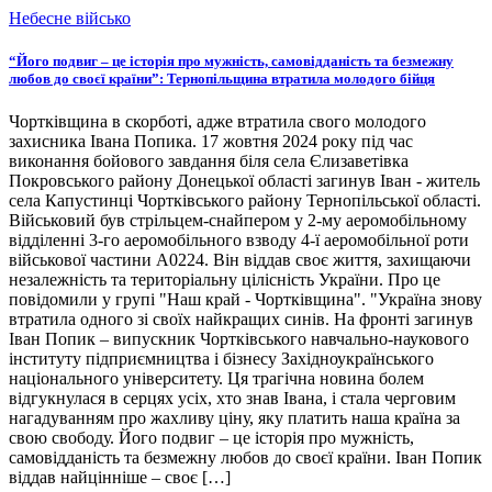
Небесне військо
“Його подвиг – це історія про мужність, самовідданість та безмежну
любов до своєї країни”: Тернопільщина втратила молодого бійця
Чортківщина в скорботі, адже втратила свого молодого
захисника Івана Попика. 17 жовтня 2024 року під час
виконання бойового завдання біля села Єлизаветівка
Покровського району Донецької області загинув Іван - житель
села Капустинці Чортківського району Тернопільської області.
Військовий був стрільцем-снайпером у 2-му аеромобільному
відділенні 3-го аеромобільного взводу 4-ї аеромобільної роти
військової частини А0224. Він віддав своє життя, захищаючи
незалежність та територіальну цілісність України. Про це
повідомили у групі "Наш край - Чортківщина". "Україна знову
втратила одного зі своїх найкращих синів. На фронті загинув
Іван Попик – випускник Чортківського навчально-наукового
інституту підприємництва і бізнесу Західноукраїнського
національного університету. Ця трагічна новина болем
відгукнулася в серцях усіх, хто знав Івана, і стала черговим
нагадуванням про жахливу ціну, яку платить наша країна за
свою свободу. Його подвиг – це історія про мужність,
самовідданість та безмежну любов до своєї країни. Іван Попик
віддав найцінніше – своє […]