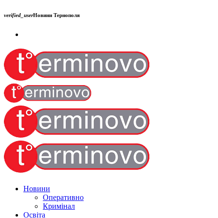
verified_user
Новини Тернополя
Новини
Оперативно
Кримінал
Освіта