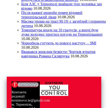
Біля АЗС у Тернополі знайшли тіло чоловіка: що
відомо
10.08.2026
Після важкої хвороби помер відомий
тернопільський лікар
10.08.2026
Масова троща на трасі М-19: є загиблий і поранена
дитина
10.08.2026
Температура впаде на 10 градусів, а вночі буде
дуже холодно: прогноз погоди на Тернопільщині
10.08.2026
Чорнобиль готують до нового наступу, – ЗМІ
10.08.2026
Вважався зниклим безвісти: Чортків втратив
навідника Романа Склярчука
10.08.2026
ПАРТНЕРИ
Контакти
редакції:
terminovo.te@gmail.com
м. Тернопіль,