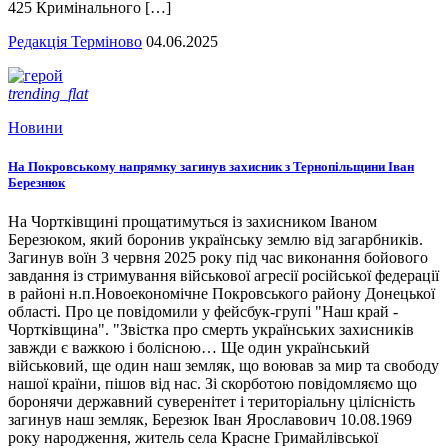
425 Кримінального […]
Редакція Терміново
04.06.2025
trending_flat
Новини
На Покровському напрямку загинув захисник з Тернопільщини Іван
Березнюк
На Чортківщині прощатимуться із захисником Іваном
Березюком, який боронив українську землю від загарбників.
Загинув воїн 3 червня 2025 року під час виконання бойового
завдання із стримування військової агресії російської федерації
в районі н.п.Новоекономічне Покровського району Донецької
області. Про це повідомили у фейсбук-групі "Наш край -
Чортківщина". "Звістка про смерть українських захисників
завжди є важкою і болісною… Ще один український
військовий, ще один наш земляк, що воював за мир та свободу
нашої країни, пішов від нас. Зі скорботою повідомляємо що
боронячи державний суверенітет і територіальну цілісність
загинув наш земляк, Березюк Іван Ярославович 10.08.1969
року народження, житель села Красне Гримайлівської