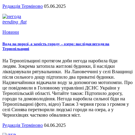
Редакція Терміново
05.06.2025
trending_flat
Новини
Вода на порозі, а замість городу – озеро: наслідки негоди на
Тернопільщині
На Тернопільщині протягом доби негода наробила біди
людям. Зокрема затопила житлові будинки, її наслідки
ліквідовували рятувальники. На Лановеччині у селі Влащинці
після сильного дощу підтопило два приватні будинки.
Надзвичайники відкачали воду за допомогою мотопомпи. Про
це повідомили в Головному управлінні ДСНС України у
Тернопільській області. Читайте також: Підтопило дорогу,
городи та домоволодіння. Негода наробила сильної біди на
Тернопільщині (фото, відео) Також 3 червня гроза з громом у
селі Синява перетворили людські городи на озера, а у
Чернихівцях частково обвалився міст.
Редакція Терміново
04.06.2025