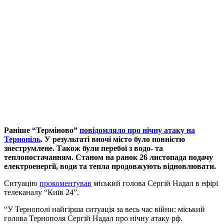
Раніше “Терміново”
повідомляло про нічну атаку на
Тернопіль
. У результаті вночі місто було повністю
знеструмлене. Також були перебої з водо- та
теплопостачанням. Станом на ранок 26 листопада подачу
електроенергії, води та тепла продовжують відновлювати.
Ситуацію
прокоментував
міський голова Сергій Надал в ефірі
телеканалу “Київ 24”.
“У Тернополі найгірша ситуація за весь час війни: міський
голова Тернополя Сергій Надал про нічну атаку рф.