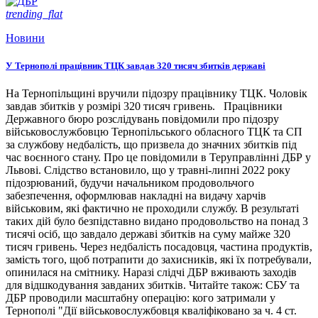
trending_flat
Новини
У Тернополі працівник ТЦК завдав 320 тисяч збитків державі
На Тернопільщині вручили підозру працівнику ТЦК. Чоловік
завдав збитків у розмірі 320 тисяч гривень. Працівники
Державного бюро розслідувань повідомили про підозру
військовослужбовцю Тернопільського обласного ТЦК та СП
за службову недбалість, що призвела до значних збитків під
час воєнного стану. Про це повідомили в Теруправлінні ДБР у
Львові. Слідство встановило, що у травні-липні 2022 року
підозрюваний, будучи начальником продовольчого
забезпечення, оформлював накладні на видачу харчів
військовим, які фактично не проходили службу. В результаті
таких дій було безпідставно видано продовольство на понад 3
тисячі осіб, що завдало державі збитків на суму майже 320
тисяч гривень. Через недбалість посадовця, частина продуктів,
замість того, щоб потрапити до захисників, які їх потребували,
опинилася на смітнику. Наразі слідчі ДБР вживають заходів
для відшкодування завданих збитків. Читайте також: СБУ та
ДБР проводили масштабну операцію: кого затримали у
Тернополі "Дії військовослужбовця кваліфіковано за ч. 4 ст.