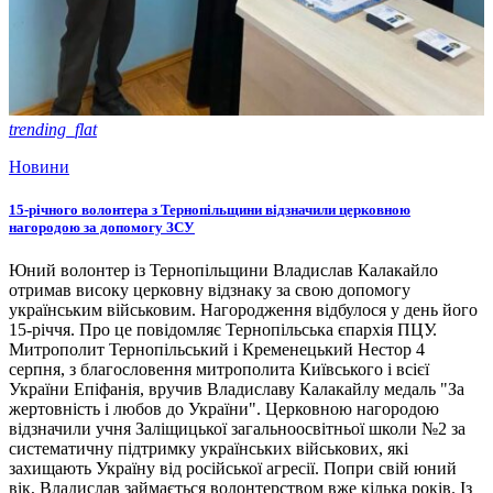
trending_flat
Новини
15-річного волонтера з Тернопільщини відзначили церковною
нагородою за допомогу ЗСУ
Юний волонтер із Тернопільщини Владислав Калакайло
отримав високу церковну відзнаку за свою допомогу
українським військовим. Нагородження відбулося у день його
15-річчя. Про це повідомляє Тернопільська єпархія ПЦУ.
Митрополит Тернопільський і Кременецький Нестор 4
серпня, з благословення митрополита Київського і всієї
України Епіфанія, вручив Владиславу Калакайлу медаль "За
жертовність і любов до України". Церковною нагородою
відзначили учня Заліщицької загальноосвітньої школи №2 за
систематичну підтримку українських військових, які
захищають Україну від російської агресії. Попри свій юний
вік, Владислав займається волонтерством вже кілька років. Із