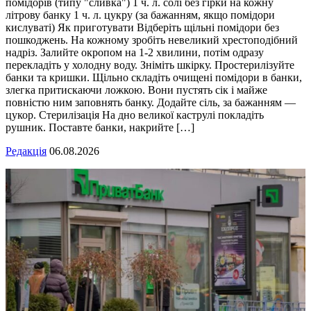
помідорів (типу "сливка") 1 ч. л. солі без гірки на кожну
літрову банку 1 ч. л. цукру (за бажанням, якщо помідори
кислуваті) Як приготувати Відберіть щільні помідори без
пошкоджень. На кожному зробіть невеликий хрестоподібний
надріз. Залийте окропом на 1-2 хвилини, потім одразу
перекладіть у холодну воду. Зніміть шкірку. Простерилізуйте
банки та кришки. Щільно складіть очищені помідори в банки,
злегка притискаючи ложкою. Вони пустять сік і майже
повністю ним заповнять банку. Додайте сіль, за бажанням —
цукор. Стерилізація На дно великої каструлі покладіть
рушник. Поставте банки, накрийте […]
Редакція
06.08.2026