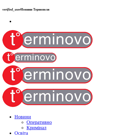
verified_user
Новини Тернополя
Новини
Оперативно
Кримінал
Освіта