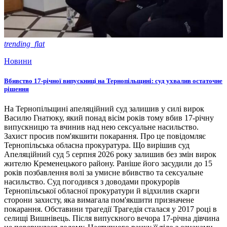
trending_flat
Новини
Вбивство 17-річної випускниці на Тернопільщині: суд ухвалив остаточне
рішення
На Тернопільщині апеляційний суд залишив у силі вирок
Василю Гнатюку, який понад вісім років тому вбив 17-річну
випускницю та вчинив над нею сексуальне насильство.
Захист просив пом'якшити покарання. Про це повідомляє
Тернопільська обласна прокуратура. Що вирішив суд
Апеляційний суд 5 серпня 2026 року залишив без змін вирок
жителю Кременецького району. Раніше його засудили до 15
років позбавлення волі за умисне вбивство та сексуальне
насильство. Суд погодився з доводами прокурорів
Тернопільської обласної прокуратури й відхилив скарги
сторони захисту, яка вимагала пом'якшити призначене
покарання. Обставини трагедії Трагедія сталася у 2017 році в
селищі Вишнівець. Після випускного вечора 17-річна дівчина