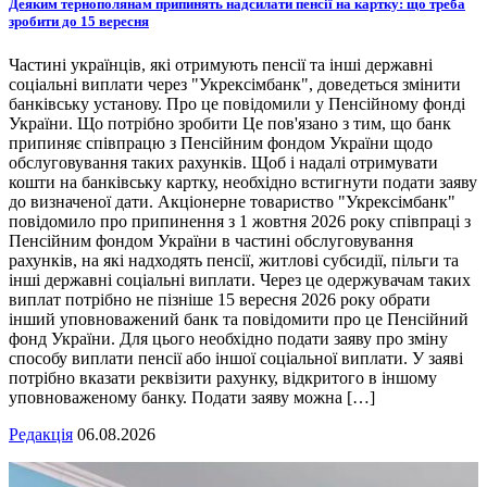
Деяким тернополянам припинять надсилати пенсії на картку: що треба
зробити до 15 вересня
Частині українців, які отримують пенсії та інші державні
соціальні виплати через "Укрексімбанк", доведеться змінити
банківську установу. Про це повідомили у Пенсійному фонді
України. Що потрібно зробити Це пов'язано з тим, що банк
припиняє співпрацю з Пенсійним фондом України щодо
обслуговування таких рахунків. Щоб і надалі отримувати
кошти на банківську картку, необхідно встигнути подати заяву
до визначеної дати. Акціонерне товариство "Укрексімбанк"
повідомило про припинення з 1 жовтня 2026 року співпраці з
Пенсійним фондом України в частині обслуговування
рахунків, на які надходять пенсії, житлові субсидії, пільги та
інші державні соціальні виплати. Через це одержувачам таких
виплат потрібно не пізніше 15 вересня 2026 року обрати
інший уповноважений банк та повідомити про це Пенсійний
фонд України. Для цього необхідно подати заяву про зміну
способу виплати пенсії або іншої соціальної виплати. У заяві
потрібно вказати реквізити рахунку, відкритого в іншому
уповноваженому банку. Подати заяву можна […]
Редакція
06.08.2026