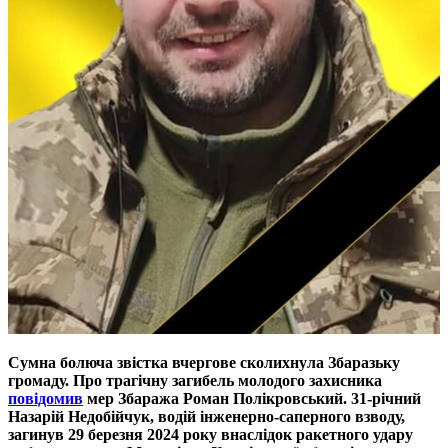
Сумна болюча звістка вчергове сколихнула Збаразьку
громаду. Про трагічну загибель молодого захисника
повідомив
мер Збаража Роман Полікровський. 31-річний
Назарій Недобійчук, водій інженерно-саперного взводу,
загинув 29 березня 2024 року внаслідок ракетного удару