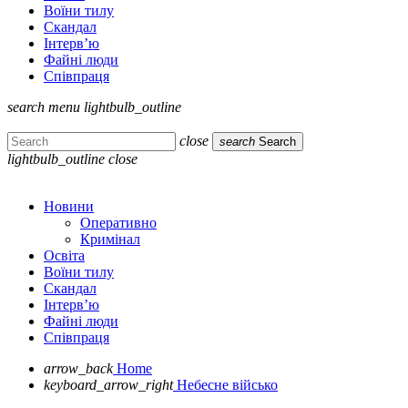
Воїни тилу
Скандал
Інтерв’ю
Файні люди
Співпраця
search
menu
lightbulb_outline
close
search
Search
lightbulb_outline
close
Новини
Оперативно
Кримінал
Освіта
Воїни тилу
Скандал
Інтерв’ю
Файні люди
Співпраця
arrow_back
Home
keyboard_arrow_right
Небесне військо