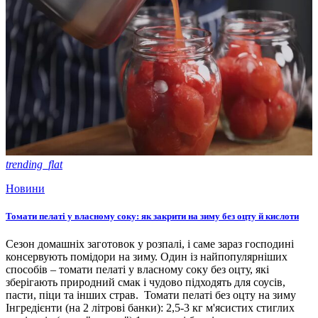
trending_flat
Новини
Томати пелаті у власному соку: як закрити на зиму без оцту й кислоти
Сезон домашніх заготовок у розпалі, і саме зараз господині
консервують помідори на зиму. Один із найпопулярніших
способів – томати пелаті у власному соку без оцту, які
зберігають природний смак і чудово підходять для соусів,
пасти, піци та інших страв. Томати пелаті без оцту на зиму
Інгредієнти (на 2 літрові банки): 2,5-3 кг м'ясистих стиглих