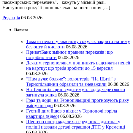
пасажирських перевезень", - кажуть у міській раді.
Наступного року Тернопіль чекає на постачання […]
Редакція
06.08.2026
Новини
Томати пелаті у власному соку: як закрити на зиму
без оцту й кислоти
06.08.2026
ПриватБанк змінює правила переказів: що
потрібно знати
06.08.2026
Деяким тернополянам припинять надсилати пенсії
на картку: що треба зробити до 15 вересня
06.08.2026
“Нам дуже боляче”: волонтерів “На Щиті” з
Тернопільщини образили та зневажили
06.08.2026
На Тернопільщині судитимуть водія, через якого
загинула жінка
06.08.2026
Град та дощі: на Тернопільщині прогнозують різку
зміну погоди
06.08.2026
Густий дим йшов з вікна: у Тернополі горіла
квартира (відео)
06.08.2026
Шестеро постраждалих, серед них – дитина: у
поліції назвали деталі страшної ДТП у Кременці
06.08.2026