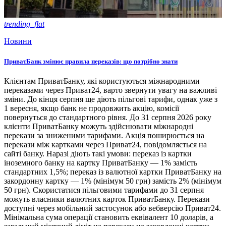
trending_flat
Новини
ПриватБанк змінює правила переказів: що потрібно знати
Клієнтам ПриватБанку, які користуються міжнародними
переказами через Приват24, варто звернути увагу на важливі
зміни. До кінця серпня ще діють пільгові тарифи, однак уже з
1 вересня, якщо банк не продовжить акцію, комісії
повернуться до стандартного рівня. До 31 серпня 2026 року
клієнти ПриватБанку можуть здійснювати міжнародні
перекази за зниженими тарифами. Акція поширюється на
перекази між картками через Приват24, повідомляється на
сайті банку. Наразі діють такі умови: переказ із картки
іноземного банку на картку ПриватБанку — 1% замість
стандартних 1,5%; переказ із валютної картки ПриватБанку на
закордонну картку — 1% (мінімум 50 грн) замість 2% (мінімум
50 грн). Скористатися пільговими тарифами до 31 серпня
можуть власники валютних карток ПриватБанку. Перекази
доступні через мобільний застосунок або вебверсію Приват24.
Мінімальна сума операції становить еквівалент 10 доларів, а