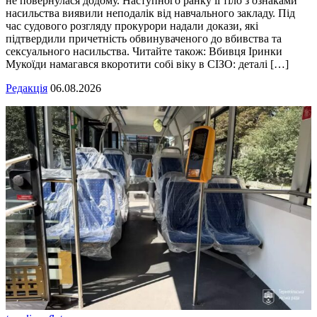
не повернулася додому. Наступного ранку її тіло з ознаками
насильства виявили неподалік від навчального закладу. Під
час судового розгляду прокурори надали докази, які
підтвердили причетність обвинуваченого до вбивства та
сексуального насильства. Читайте також: Вбивця Іринки
Мукоїди намагався вкоротити собі віку в СІЗО: деталі […]
Редакція
06.08.2026