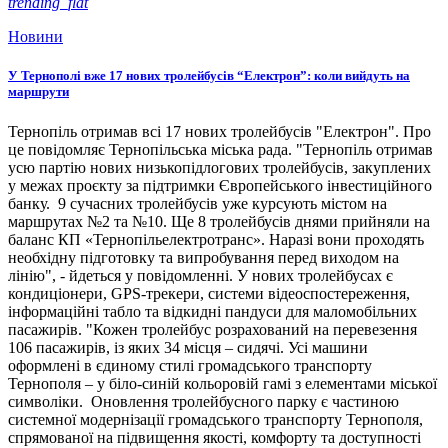
trending_flat
Новини
У Тернополі вже 17 нових тролейбусів “Електрон”: коли вийдуть на
маршрути
Тернопіль отримав всі 17 нових тролейбусів "Електрон". Про
це повідомляє Тернопільська міська рада. "Тернопіль отримав
усю партію нових низькопідлогових тролейбусів, закуплених
у межах проєкту за підтримки Європейського інвестиційного
банку. 9 сучасних тролейбусів уже курсують містом на
маршрутах №2 та №10. Ще 8 тролейбусів днями прийняли на
баланс КП «Тернопільелектротранс». Наразі вони проходять
необхідну підготовку та випробування перед виходом на
лінію", - йдеться у повідомленні. У нових тролейбусах є
кондиціонери, GPS-трекери, системи відеоспостереження,
інформаційні табло та відкидні пандуси для маломобільних
пасажирів. "Кожен тролейбус розрахований на перевезення
106 пасажирів, із яких 34 місця – сидячі. Усі машини
оформлені в єдиному стилі громадського транспорту
Тернополя – у біло-синій кольоровій гамі з елементами міської
символіки. Оновлення тролейбусного парку є частиною
системної модернізації громадського транспорту Тернополя,
спрямованої на підвищення якості, комфорту та доступності