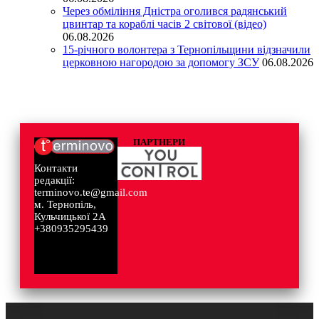
Через обміління Дністра оголився радянський
цвинтар та кораблі часів 2 світової (відео)
06.08.2026
15-річного волонтера з Тернопільщини відзначили
церковною нагородою за допомогу ЗСУ
06.08.2026
ПАРТНЕРИ
Контакти
редакції:
terminovo.te@gmail.com
м. Тернопіль,
Кульчицької 2А
+380935295439