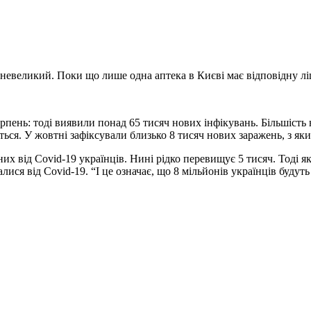
невеликий. Поки що лише одна аптека в Києві має відповідну ліце
серпень: тоді виявили понад 65 тисяч нових інфікувань. Більшіс
ся. У жовтні зафіксували близько 8 тисяч нових заражень, з яких
них від Covid-19 українців. Нині рідко перевищує 5 тисяч. Тоді 
ся від Covid-19. “І це означає, що 8 мільйонів українців будуть 