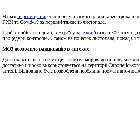
Наразі
перевищення
епідпорогу низького рівня зареєстровано л
ГРВІ та Сovid-19 за перший тиждень листопада.
Щоб запобігти епідемії, в Україну
завезли
близько 300 тисяч доз
процедури контролю. Станом на початок листопада, понад 64 ти
МОЗ дозволило вакцинацію в аптеках
Для тих, хто іще не встиг це зробити, запровадили нову можли
достатньо широко використовується на території Європейського
аптеці. Відповідно була розроблена необхідна нормативно-правов