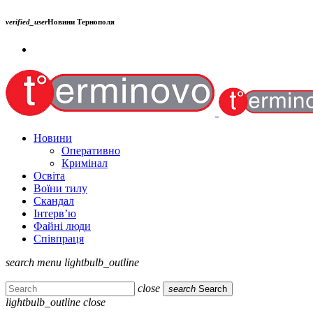
verified_user
Новини Тернополя
Новини
Оперативно
Кримінал
Освіта
Воїни тилу
Скандал
Інтерв’ю
Файні люди
Співпраця
search
menu
lightbulb_outline
close
search
Search
lightbulb_outline
close