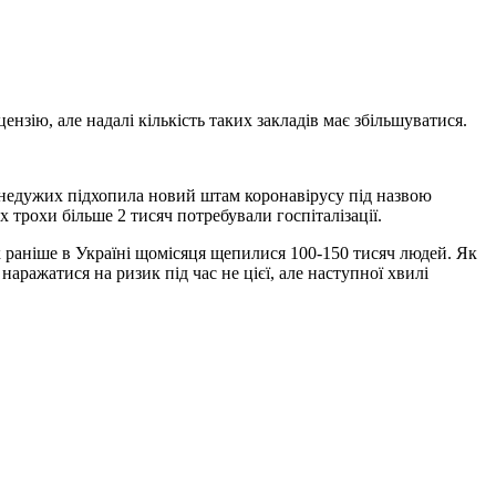
нзію, але надалі кількість таких закладів має збільшуватися.
ть недужих підхопила новий штам коронавірусу під назвою
 трохи більше 2 тисяч потребували госпіталізації.
як раніше в Україні щомісяця щепилися 100-150 тисяч людей. Як
наражатися на ризик під час не цієї, але наступної хвилі