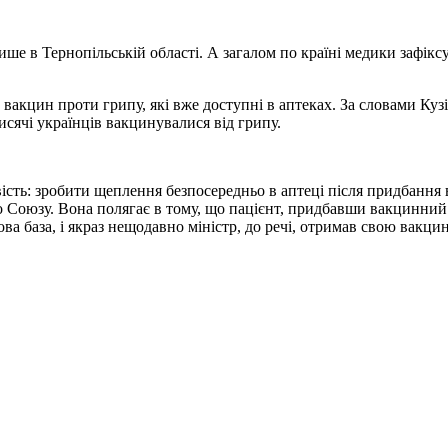
ише в Тернопільській області. А загалом по країні медики зафік
 вакцин проти грипу, які вже доступні в аптеках. За словами Кузі
сячі українців вакцинувалися від грипу.
вість: зробити щеплення безпосередньо в аптеці після придбання
 Союзу. Вона полягає в тому, що пацієнт, придбавши вакцинний 
а база, і якраз нещодавно міністр, до речі, отримав свою вакцин