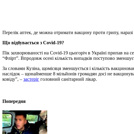
Перелік аптек, де можна отримати вакцину проти грипу, наразі 
Що відбувається з Covid-19?
Пік захворюваності на Covid-19 цьогоріч в Україні припав на 
“Флірт”. Впродовж осені кількість випадків поступово зменшуєть
За словами Кузіна, щомісяця зменшується і кількість вакцинова
наслідок – щонайменше 8 мільйонів громадян досі не вакцинували
ковіду”, –
застеріг
головний санітарний лікар.
Попередня