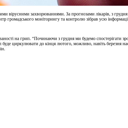
ми вірусними захворюваннями. За прогнозами лікарів, з грудня 
ентр громадського моніторингу та контролю зібрав усю інформац
аності на грип. “Починаючи з грудня ми будемо спостерігати зрос
ип буде циркулювати до кінця лютого, можливо, навіть березня н
ін.