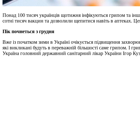
Понад 100 тисяч українців щотижня інфікуються грипом та інши
сотні тисяч вакцин та дозволили щепитися навіть в аптеках. Ц
Пік почнеться з грудня
Вже із початком зими в Україні очікується підвищення захворюв
які викликані будуть в переважній більшості саме грипом. І гр
Україна головний державний санітарний лікар України Ігор Куз