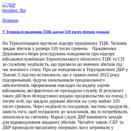
trending_flat
Новини
У Тернополі працівник ТЦК завдав 320 тисяч збитків державі
На Тернопільщині вручили підозру працівнику ТЦК. Чоловік
завдав збитків у розмірі 320 тисяч гривень. Працівники
Державного бюро розслідувань повідомили про підозру
військовослужбовцю Тернопільського обласного ТЦК та СП
за службову недбалість, що призвела до значних збитків під
час воєнного стану. Про це повідомили в Теруправлінні ДБР у
Львові. Слідство встановило, що у травні-липні 2022 року
підозрюваний, будучи начальником продовольчого
забезпечення, оформлював накладні на видачу харчів
військовим, які фактично не проходили службу. В результаті
таких дій було безпідставно видано продовольство на понад 3
тисячі осіб, що завдало державі збитків на суму майже 320
тисяч гривень. Через недбалість посадовця, частина продуктів,
замість того, щоб потрапити до захисників, які їх потребували,
опинилася на смітнику. Наразі слідчі ДБР вживають заходів
для відшкодування завданих збитків. Читайте також: СБУ та
ДБР проводили масштабну операцію: кого затримали у