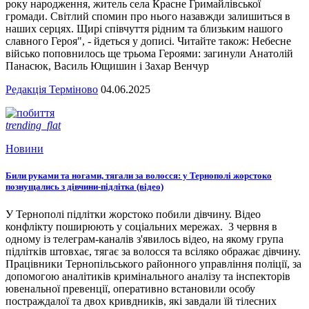
року народження, житель села Красне Гримайлівської
громади. Світлий спомин про нього назавжди залишиться в
наших серцях. Щирі співчуття рідним та близьким нашого
славного Героя", - йдеться у дописі. Читайте також: Небесне
військо поповнилось ще трьома Героями: загинули Анатолій
Панасюк, Василь Ющишин і Захар Венчур
Редакція Терміново
04.06.2025
trending_flat
Новини
Били руками та ногами, тягали за волосся: у Тернополі жорстоко
познущались з дівчини-підлітка (відео)
У Тернополі підлітки жорстоко побили дівчину. Відео
конфлікту поширюють у соціальних мережах. 3 червня в
одному із телеграм-каналів з'явилось відео, на якому група
підлітків штовхає, тягає за волосся та всіляко ображає дівчину.
Працівники Тернопільського районного управління поліції, за
допомогою аналітиків кримінального аналізу та інспекторів
ювенальної превенції, оперативно встановили особу
постраждалої та двох кривдників, які завдали їй тілесних