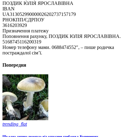
ПОЗДИК ЮЛІЯ ЯРОСЛАВІВНА
IBAN
UA313052990000026202737157179
РНОКПП/ЄДРПОУ
3616203929
Призначення платежу
Поповнення рахунку, ПОЗДИК ЮЛІЯ ЯРОСЛАВІВНА.
5168745116200319
Номер телефону мами. 0688474552″, – пише родичка
постраждалої сім’ї.
Попередня
trending_flat
Ще одна дитина померла від отруєння грибами у Копичинцях