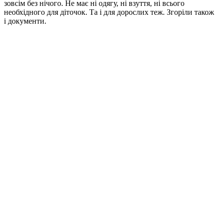
зовсім без нічого. Не має ні одягу, ні взуття, ні всього
необхідного для діточок. Та і для дорослих теж. Згоріли також
і документи.