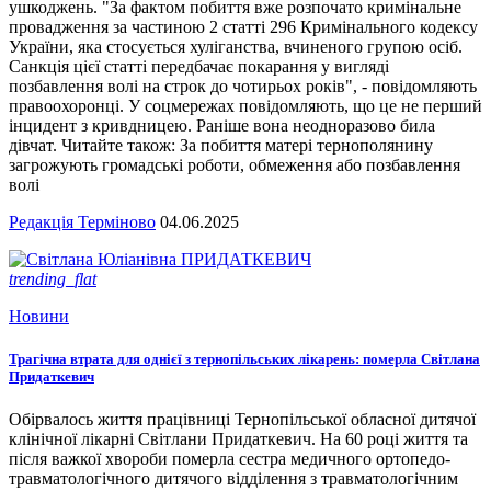
ушкоджень. "За фактом побиття вже розпочато кримінальне
провадження за частиною 2 статті 296 Кримінального кодексу
України, яка стосується хуліганства, вчиненого групою осіб.
Санкція цієї статті передбачає покарання у вигляді
позбавлення волі на строк до чотирьох років", - повідомляють
правоохоронці. У соцмережах повідомляють, що це не перший
інцидент з кривдницею. Раніше вона неодноразово била
дівчат. Читайте також: За побиття матері тернополянину
загрожують громадські роботи, обмеження або позбавлення
волі
Редакція Терміново
04.06.2025
trending_flat
Новини
Трагічна втрата для однієї з тернопільських лікарень: померла Світлана
Придаткевич
Обірвалось життя працівниці Тернопільської обласної дитячої
клінічної лікарні Світлани Придаткевич. На 60 році життя та
після важкої хвороби померла сестра медичного ортопедо-
травматологічного дитячого відділення з травматологічним