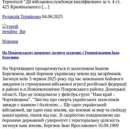
Тернополі "Дії військовослужбовця кваліфіковано за ч. 4 ст.
425 Кримінального […]
Редакція Терміново
04.06.2025
trending_flat
Новини
На Покровському напрямку загинув захисник з Тернопільщини Іван
Березнюк
На Чортківщині прощатимуться із захисником Іваном
Березюком, який боронив українську землю від загарбників.
Загинув воїн 3 червня 2025 року під час виконання бойового
завдання із стримування військової агресії російської федерації
в районі н.п.Новоекономічне Покровського району Донецької
області. Про це повідомили у фейсбук-групі "Наш край -
Чортківщина". "Звістка про смерть українських захисників
завжди є важкою і болісною… Ще один український
військовий, ще один наш земляк, що воював за мир та свободу
нашої країни, пішов від нас. Зі скорботою повідомляємо що
боронячи державний суверенітет і територіальну цілісність
загинув наш земляк, Березюк Іван Ярославович 10.08.1969