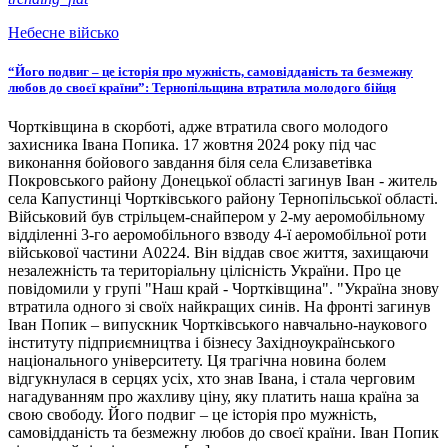
Небесне військо
“Його подвиг – це історія про мужність, самовідданість та безмежну
любов до своєї країни”: Тернопільщина втратила молодого бійця
Чортківщина в скорботі, адже втратила свого молодого
захисника Івана Попика. 17 жовтня 2024 року під час
виконання бойового завдання біля села Єлизаветівка
Покровського району Донецької області загинув Іван - житель
села Капустинці Чортківського району Тернопільської області.
Військовий був стрільцем-снайпером у 2-му аеромобільному
відділенні 3-го аеромобільного взводу 4-ї аеромобільної роти
військової частини А0224. Він віддав своє життя, захищаючи
незалежність та територіальну цілісність України. Про це
повідомили у групі "Наш край - Чортківщина". "Україна знову
втратила одного зі своїх найкращих синів. На фронті загинув
Іван Попик – випускник Чортківського навчально-наукового
інституту підприємництва і бізнесу Західноукраїнського
національного університету. Ця трагічна новина болем
відгукнулася в серцях усіх, хто знав Івана, і стала черговим
нагадуванням про жахливу ціну, яку платить наша країна за
свою свободу. Його подвиг – це історія про мужність,
самовідданість та безмежну любов до своєї країни. Іван Попик