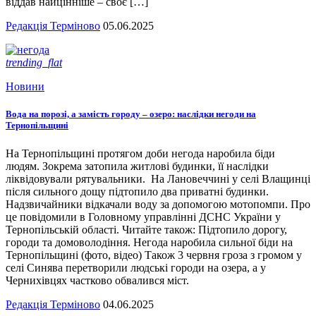
віддав найцінніше – своє […]
Редакція Терміново
05.06.2025
trending_flat
Новини
Вода на порозі, а замість городу – озеро: наслідки негоди на
Тернопільщині
На Тернопільщині протягом доби негода наробила біди
людям. Зокрема затопила житлові будинки, її наслідки
ліквідовували рятувальники. На Лановеччині у селі Влащинці
після сильного дощу підтопило два приватні будинки.
Надзвичайники відкачали воду за допомогою мотопомпи. Про
це повідомили в Головному управлінні ДСНС України у
Тернопільській області. Читайте також: Підтопило дорогу,
городи та домоволодіння. Негода наробила сильної біди на
Тернопільщині (фото, відео) Також 3 червня гроза з громом у
селі Синява перетворили людські городи на озера, а у
Чернихівцях частково обвалився міст.
Редакція Терміново
04.06.2025