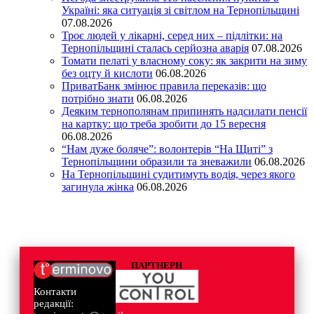
Україні: яка ситуація зі світлом на Тернопільщині
07.08.2026
Троє людей у лікарні, серед них – підлітки: на
Тернопільщині сталась серйозна аварія
07.08.2026
Томати пелаті у власному соку: як закрити на зиму
без оцту й кислоти
06.08.2026
ПриватБанк змінює правила переказів: що
потрібно знати
06.08.2026
Деяким тернополянам припинять надсилати пенсії
на картку: що треба зробити до 15 вересня
06.08.2026
“Нам дуже боляче”: волонтерів “На Щиті” з
Тернопільщини образили та зневажили
06.08.2026
На Тернопільщині судитимуть водія, через якого
загинула жінка
06.08.2026
ПАРТНЕРИ
Контакти
редакції: