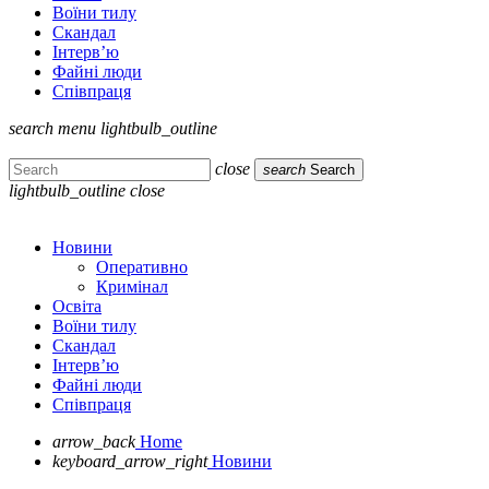
Воїни тилу
Скандал
Інтерв’ю
Файні люди
Співпраця
search
menu
lightbulb_outline
close
search
Search
lightbulb_outline
close
Новини
Оперативно
Кримінал
Освіта
Воїни тилу
Скандал
Інтерв’ю
Файні люди
Співпраця
arrow_back
Home
keyboard_arrow_right
Новини