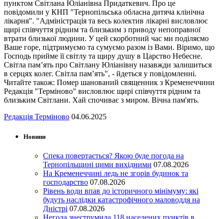
пунктом Світлана Юліанівна Придаткевич. Про це
повідомили у КНП "Тернопільська обласна дитяча клінічна
лікарня". "Адміністрація та весь колектив лікарні висловлює
щирі співчуття рідним та близьким з приводу непоправної
втрати близької людини. У цей скорботний час ми поділяємо
Ваше горе, підтримуємо та сумуємо разом із Вами. Віримо, що
Господь прийме її світлу та щиру душу в Царство Небесне.
Світла пам’ять про Світлану Юліанівну назавжди залишиться
в серцях колег. Світла пам’ять", - йдеться у повідомленні.
Читайте також: Помер шанований священник з Кременеччини
Редакція "Терміново" висловлює щирі співчуття рідним та
близьким Світлани. Хай спочиває з миром. Вічна пам'ять.
Редакція Терміново
04.06.2025
Новини
Спека повертається? Якою буде погода на
Тернопільщині цими вихідними
07.08.2026
На Кременеччині ледь не згорів будинок та
господарство
07.08.2026
Рівень води впав до історичного мінімуму: які
будуть наслідки катастрофічного маловоддя на
Дністрі
07.08.2026
Негода знеструмила 118 населених пунктів в