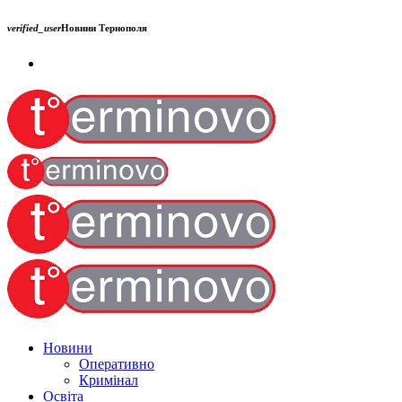
verified_user
Новини Тернополя
Новини
Оперативно
Кримінал
Освіта