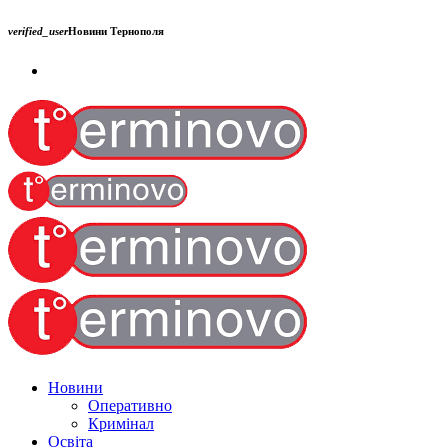
verified_user
Новини Тернополя
Новини
Оперативно
Кримінал
Освіта