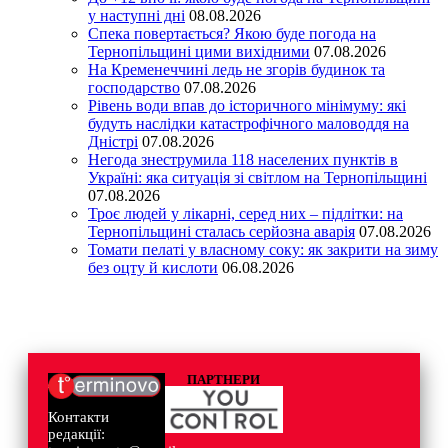
у наступні дні
08.08.2026
Спека повертається? Якою буде погода на
Тернопільщині цими вихідними
07.08.2026
На Кременеччині ледь не згорів будинок та
господарство
07.08.2026
Рівень води впав до історичного мінімуму: які
будуть наслідки катастрофічного маловоддя на
Дністрі
07.08.2026
Негода знеструмила 118 населених пунктів в
Україні: яка ситуація зі світлом на Тернопільщині
07.08.2026
Троє людей у лікарні, серед них – підлітки: на
Тернопільщині сталась серйозна аварія
07.08.2026
Томати пелаті у власному соку: як закрити на зиму
без оцту й кислоти
06.08.2026
ПАРТНЕРИ
Контакти
редакції: