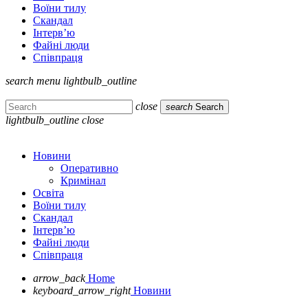
Воїни тилу
Скандал
Інтерв’ю
Файні люди
Співпраця
search
menu
lightbulb_outline
close
search
Search
lightbulb_outline
close
Новини
Оперативно
Кримінал
Освіта
Воїни тилу
Скандал
Інтерв’ю
Файні люди
Співпраця
arrow_back
Home
keyboard_arrow_right
Новини