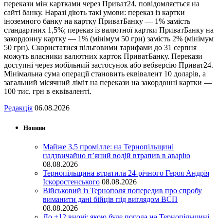
перекази між картками через Приват24, повідомляється на
сайті банку. Наразі діють такі умови: переказ із картки
іноземного банку на картку ПриватБанку — 1% замість
стандартних 1,5%; переказ із валютної картки ПриватБанку на
закордонну картку — 1% (мінімум 50 грн) замість 2% (мінімум
50 грн). Скористатися пільговими тарифами до 31 серпня
можуть власники валютних карток ПриватБанку. Перекази
доступні через мобільний застосунок або вебверсію Приват24.
Мінімальна сума операції становить еквівалент 10 доларів, а
загальний місячний ліміт на перекази на закордонні картки —
100 тис. грн в еквіваленті.
Редакція
06.08.2026
Новини
Майже 3,5 промілле: на Тернопільщині
надзвичайно п’яний водій втрапив в аварію
08.08.2026
Тернопільщина втратила 24-річного Героя Андрія
Іскоростенського
08.08.2026
Військовий із Тернополя попередив про спробу
виманити дані бійців під виглядом ВСП
08.08.2026
До +12 вночі: якою буде погода на Тернопільщині