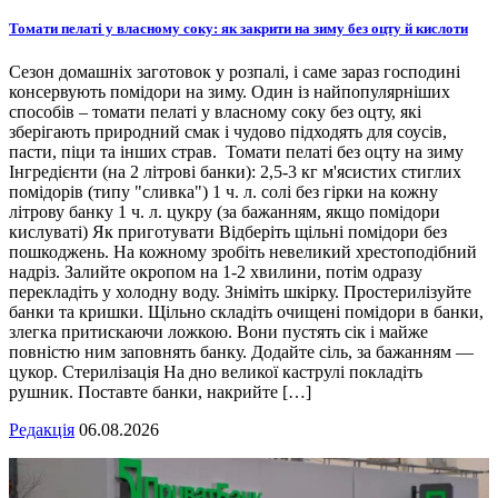
Томати пелаті у власному соку: як закрити на зиму без оцту й кислоти
Сезон домашніх заготовок у розпалі, і саме зараз господині
консервують помідори на зиму. Один із найпопулярніших
способів – томати пелаті у власному соку без оцту, які
зберігають природний смак і чудово підходять для соусів,
пасти, піци та інших страв. Томати пелаті без оцту на зиму
Інгредієнти (на 2 літрові банки): 2,5-3 кг м'ясистих стиглих
помідорів (типу "сливка") 1 ч. л. солі без гірки на кожну
літрову банку 1 ч. л. цукру (за бажанням, якщо помідори
кислуваті) Як приготувати Відберіть щільні помідори без
пошкоджень. На кожному зробіть невеликий хрестоподібний
надріз. Залийте окропом на 1-2 хвилини, потім одразу
перекладіть у холодну воду. Зніміть шкірку. Простерилізуйте
банки та кришки. Щільно складіть очищені помідори в банки,
злегка притискаючи ложкою. Вони пустять сік і майже
повністю ним заповнять банку. Додайте сіль, за бажанням —
цукор. Стерилізація На дно великої каструлі покладіть
рушник. Поставте банки, накрийте […]
Редакція
06.08.2026