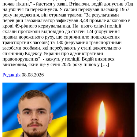
почав тікати," - йдеться у заяві. Втікаючи, водій допустив з'їзд
на узбіччя та перекинувся. У салоні перебував пасажир 1957
року народження, він отримав травми "За результатами
перевірки газоаналізатор зафіксував 3,48 проміле алкоголю в
крові 49-річного кермувальника. На нього слідчі поліції
склали протоколи відповідно до статей 124 (порушення
правил дорожнього руху, що спричинило пошкодження
транспортних засобів) та 130 (керування транспортними
засобами особами, які перебувають у стані алкогольного
сп'яніння) Кодексу України про адміністративні
правопорушення", - кажуть у поліції. Водій виявився
військовим, який ще у січні 2026 року пішов у […]
Редакція
08.08.2026