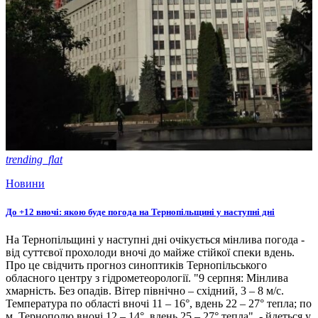
trending_flat
Новини
До +12 вночі: якою буде погода на Тернопільщині у наступні дні
На Тернопільщині у наступні дні очікується мінлива погода -
від суттєвої прохолоди вночі до майже стійкої спеки вдень.
Про це свідчить прогноз синоптиків Тернопільського
обласного центру з гідрометеорології. "9 серпня: Мінлива
хмарність. Без опадів. Вітер північно – східний, 3 – 8 м/с.
Температура по області вночі 11 – 16°, вдень 22 – 27° тепла; по
м. Тернополю вночі 12 – 14°, вдень 25 – 27° тепла", - йдеться у