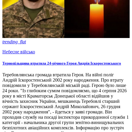
trending_flat
Небесне військо
Тернопільщина втратила 24-річного Героя Андрія Іскоростенського
Теребовлянська громада втратила Героя. На війні поліг
Андрій Іскоростенський 2002 року народження. Про втрату
повідомили у Теребовлянській міській раді. Герою було лише
24 роки. "Із глибоким сумом повідомляємо, що 4 серпня 2026
року в місті Краматорськ Донецької області відійшов у
вічність захисник України, мешканець Теребовлі старший
сержант Іскоростенський Андрій Миколайович, 26 грудня
2002 року народження", - йдеться у заяві громади. Він
проходив службу на посаді інспектора прикордонної служби 1
категорії - начальника другої групи зенітно-винищувальних
безпілотних авіаційних комплексів. Інформацію про зустріч