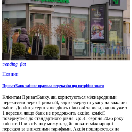
trending_flat
Новини
ПриватБанк змінює правила переказів: що потрібно знати
Клієнтам ПриватБанку, які користуються міжнародними
переказами через Приват24, варто звернути увагу на важливі
зміни. До кінця серпня ще діють пільгові тарифи, однак уже з
1 вересня, якщо банк не продовжить акцію, комісії
повернуться до стандартного рівня. До 31 серпня 2026 року
клієнти ПриватБанку можуть здійснювати міжнародні
перекази за зниженими тарифами. Акція поширюється на