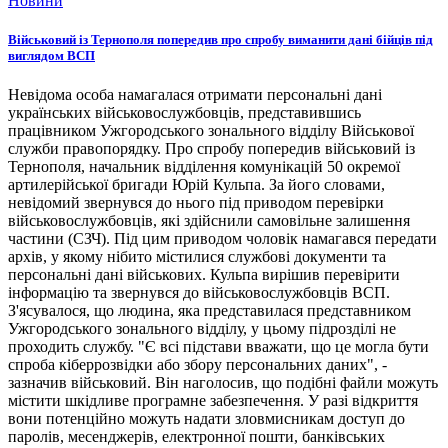
Новини
Військовий із Тернополя попередив про спробу виманити дані бійців під
виглядом ВСП
Невідома особа намагалася отримати персональні дані
українських військовослужбовців, представившись
працівником Ужгородського зонального відділу Військової
служби правопорядку. Про спробу попередив військовий із
Тернополя, начальник відділення комунікацій 50 окремої
артилерійської бригади Юрій Кульпа. За його словами,
невідомий звернувся до нього під приводом перевірки
військовослужбовців, які здійснили самовільне залишення
частини (СЗЧ). Під цим приводом чоловік намагався передати
архів, у якому нібито містилися службові документи та
персональні дані військових. Кульпа вирішив перевірити
інформацію та звернувся до військовослужбовців ВСП.
З'ясувалося, що людина, яка представилася представником
Ужгородського зонального відділу, у цьому підрозділі не
проходить службу. "Є всі підстави вважати, що це могла бути
спроба кіберрозвідки або збору персональних даних", -
зазначив військовий. Він наголосив, що подібні файли можуть
містити шкідливе програмне забезпечення. У разі відкриття
вони потенційно можуть надати зловмисникам доступ до
паролів, месенджерів, електронної пошти, банківських