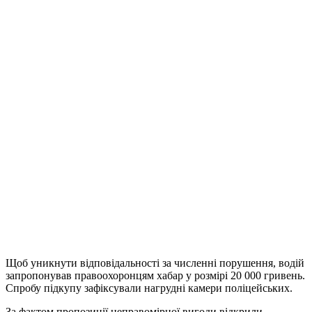
Щоб уникнути відповідальності за численні порушення, водій
запропонував правоохоронцям хабар у розмірі 20 000 гривень.
Спробу підкупу зафіксували нагрудні камери поліцейських.
За фактом пропозиції неправомірної вигоди відкрили