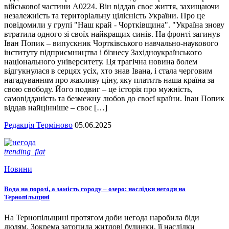
військової частини А0224. Він віддав своє життя, захищаючи
незалежність та територіальну цілісність України. Про це
повідомили у групі "Наш край - Чортківщина". "Україна знову
втратила одного зі своїх найкращих синів. На фронті загинув
Іван Попик – випускник Чортківського навчально-наукового
інституту підприємництва і бізнесу Західноукраїнського
національного університету. Ця трагічна новина болем
відгукнулася в серцях усіх, хто знав Івана, і стала черговим
нагадуванням про жахливу ціну, яку платить наша країна за
свою свободу. Його подвиг – це історія про мужність,
самовідданість та безмежну любов до своєї країни. Іван Попик
віддав найцінніше – своє […]
Редакція Терміново
05.06.2025
trending_flat
Новини
Вода на порозі, а замість городу – озеро: наслідки негоди на
Тернопільщині
На Тернопільщині протягом доби негода наробила біди
людям. Зокрема затопила житлові будинки, її наслідки