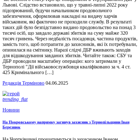
Львові. Слідство встановило, що у травні-липні 2022 року
підозрюваний, будучи начальником продовольчого
забезпечення, оформлював накладні на видачу харчів
військовим, які фактично не проходили службу. В результаті
таких дій було безпідставно видано продовольство на понад 3
тисячі осіб, що завдало державі збитків на суму майже 320
тисяч гривень. Через недбалість посадовця, частина продуктів,
замість того, щоб потрапити до захисників, які їх потребували,
опинилася на смітнику. Наразі слідчі ДБР вживають заходів
для відшкодування завданих збитків. Читайте також: СБУ та
ДБР проводили масштабну операцію: кого затримали у
Тернополі "Дії військовослужбовця кваліфіковано за ч. 4 ст.
425 Кримінального […]
Редакція Терміново
04.06.2025
trending_flat
Новини
На Покровському напрямку загинув захисник з Тернопільщини Іван
Березнюк
На Чортківщині прощатимуться із захисником Іваном