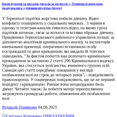
Били руками та ногами, тягали за волосся: у Тернополі жорстоко
познущались з дівчини-підлітка (відео)
У Тернополі підлітки жорстоко побили дівчину. Відео
конфлікту поширюють у соціальних мережах. 3 червня в
одному із телеграм-каналів з'явилось відео, на якому група
підлітків штовхає, тягає за волосся та всіляко ображає дівчину.
Працівники Тернопільського районного управління поліції, за
допомогою аналітиків кримінального аналізу та інспекторів
ювенальної превенції, оперативно встановили особу
постраждалої та двох кривдників, які завдали їй тілесних
ушкоджень. "За фактом побиття вже розпочато кримінальне
провадження за частиною 2 статті 296 Кримінального кодексу
України, яка стосується хуліганства, вчиненого групою осіб.
Санкція цієї статті передбачає покарання у вигляді
позбавлення волі на строк до чотирьох років", - повідомляють
правоохоронці. У соцмережах повідомляють, що це не перший
інцидент з кривдницею. Раніше вона неодноразово била
дівчат. Читайте також: За побиття матері тернополянину
загрожують громадські роботи, обмеження або позбавлення
волі
Редакція Терміново
04.06.2025