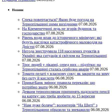
Новини
Спека повертається? Якою буде погода на
Тернопільщині цими вихідними
07.08.2026
На Кременеччині ледь не згорів будинок та
господарство
07.08.2026
Рівень води впав до історичного мінімуму: які
будуть наслідки катастрофічного маловоддя на
Дністрі
07.08.2026
Негода знеструмила 118 населених пунктів в
Україні: яка ситуація зі світлом на Тернопільщині
07.08.2026
Троє людей у лікарні, серед них – підлітки: на
Тернопільщині сталась серйозна аварія
07.08.2026
Томати пелаті у власному соку: як закрити на зиму
без оцту й кислоти
06.08.2026
ПриватБанк змінює правила переказів: що
потрібно знати
06.08.2026
Деяким тернополянам припинять надсилати пенсії
на картку: що треба зробити до 15 вересня
06.08.2026
“Нам дуже боляче”: волонтерів “На Щиті” з
Тернопільщини образили та зневажили
06.08.2026