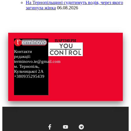
На Тернопільщині судитимуть водія, через якого
загинула жінка
06.08.2026
ПАРТНЕРИ
Контакти
редакції:
terminovo.te@gmail.com
м. Тернопіль,
Кульчицької 2А
+380935295439