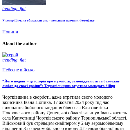
trending_flat
У центрі Бучача обмежили рух – пояснили причину. Фотофакт
Новини
About the author
trending_flat
Небесне військо
“Його подвиг – це історія про мужність, самовідданість та безмежну
любов до своєї країни”: Тернопільщина втратила молодого бійця
Чортківщина в скорботі, адже втратила свого молодого
захисника Івана Попика. 17 жовтня 2024 року під час
виконання бойового завдання біля села Єлизаветівка
Покровського району Донецької області загинув Іван - житель
села Капустинці Чортківського району Тернопільської області.
Військовий був стрільцем-снайпером у 2-му аеромобільному
відділенні 3-го аеромобільного взводу 4-ї аеромобільної роти