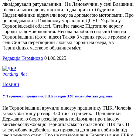
ліквідовували рятувальники. На Лановеччині у селі Влащинці
після сильного дощу підтопило два приватні будинки.
Надзвичайники відкачали воду за допомогою мотопомпи. Про
це повідомили в Головному управлінні ДСНС України у
Тернопільській області. Читайте також: Підтопило дорогу,
городи та домоволодіння. Негода наробила сильної біди на
Тернопільщині (фото, відео) Також 3 червня гроза з громом у
селі Синява перетворили людські городи на озера, а у
Чернихівцях частково обвалився міст.
Редакція Терміново
04.06.2025
trending_flat
Новини
У Тернополі працівник ТЦК завдав 320 тисяч збитків державі
На Тернопільщині вручили підозру працівнику ТЦК. Чоловік
завдав збитків у розмірі 320 тисяч гривень. Працівники
Державного бюро розслідувань повідомили про підозру
військовослужбовцю Тернопільського обласного ТЦК та СП
за службову недбалість, що призвела до значних збитків під
час воєнного стану. Про це повідомили в Теруправлінні ДБР у