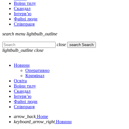
Воїни тилу
Скандал
Інтерв’ю
Файні люди
Співпраця
search
menu
lightbulb_outline
close
search
Search
lightbulb_outline
close
Новини
Оперативно
Кримінал
Освіта
Воїни тилу
Скандал
Інтерв’ю
Файні люди
Співпраця
arrow_back
Home
keyboard_arrow_right
Новини