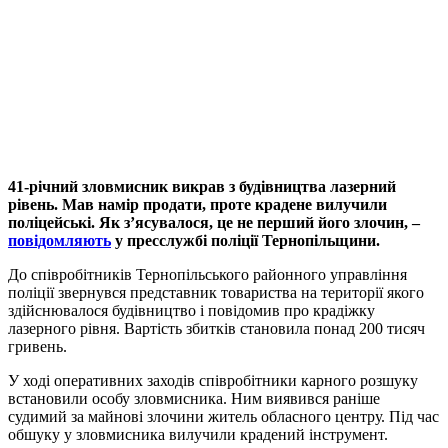
41-річний зловмисник викрав з будівництва лазерний
рівень. Мав намір продати, проте крадене вилучили
поліцейські. Як з’ясувалося, це не перший його злочин, –
повідомляють
у пресслужбі поліції Тернопільщини.
До співробітників Тернопільського районного управління
поліції звернувся представник товариства на території якого
здійснювалося будівництво і повідомив про крадіжку
лазерного рівня. Вартість збитків становила понад 200 тисяч
гривень.
У ході оперативних заходів співробітники карного розшуку
встановили особу зловмисника. Ним виявився раніше
судимий за майнові злочини житель обласного центру. Під час
обшуку у зловмисника вилучили крадений інструмент.