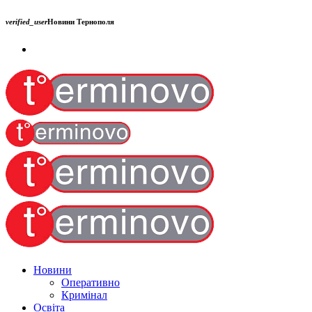
verified_user
Новини Тернополя
Новини
Оперативно
Кримінал
Освіта