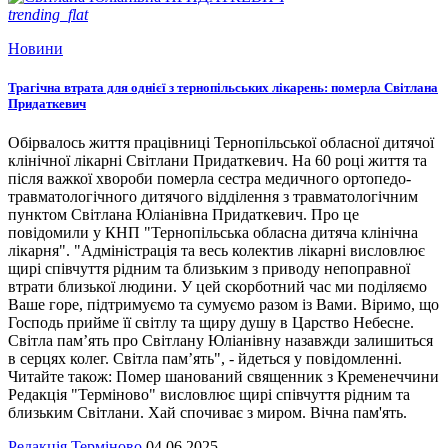
trending_flat
Новини
Трагічна втрата для однієї з тернопільських лікарень: померла Світлана
Придаткевич
Обірвалось життя працівниці Тернопільської обласної дитячої
клінічної лікарні Світлани Придаткевич. На 60 році життя та
після важкої хвороби померла сестра медичного ортопедо-
травматологічного дитячого відділення з травматологічним
пунктом Світлана Юліанівна Придаткевич. Про це
повідомили у КНП "Тернопільська обласна дитяча клінічна
лікарня". "Адміністрація та весь колектив лікарні висловлює
щирі співчуття рідним та близьким з приводу непоправної
втрати близької людини. У цей скорботний час ми поділяємо
Ваше горе, підтримуємо та сумуємо разом із Вами. Віримо, що
Господь прийме її світлу та щиру душу в Царство Небесне.
Світла пам’ять про Світлану Юліанівну назавжди залишиться
в серцях колег. Світла пам’ять", - йдеться у повідомленні.
Читайте також: Помер шанований священник з Кременеччини
Редакція "Терміново" висловлює щирі співчуття рідним та
близьким Світлани. Хай спочиває з миром. Вічна пам'ять.
Редакція Терміново
04.06.2025