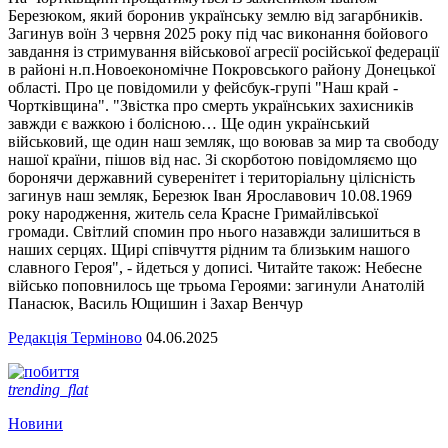
Березюком, який боронив українську землю від загарбників.
Загинув воїн 3 червня 2025 року під час виконання бойового
завдання із стримування військової агресії російської федерації
в районі н.п.Новоекономічне Покровського району Донецької
області. Про це повідомили у фейсбук-групі "Наш край -
Чортківщина". "Звістка про смерть українських захисників
завжди є важкою і болісною… Ще один український
військовий, ще один наш земляк, що воював за мир та свободу
нашої країни, пішов від нас. Зі скорботою повідомляємо що
боронячи державний суверенітет і територіальну цілісність
загинув наш земляк, Березюк Іван Ярославович 10.08.1969
року народження, житель села Красне Гримайлівської
громади. Світлий спомин про нього назавжди залишиться в
наших серцях. Щирі співчуття рідним та близьким нашого
славного Героя", - йдеться у дописі. Читайте також: Небесне
військо поповнилось ще трьома Героями: загинули Анатолій
Панасюк, Василь Ющишин і Захар Венчур
Редакція Терміново
04.06.2025
trending_flat
Новини