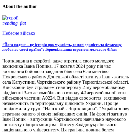
About the author
trending_flat
Небесне військо
“Його подвиг – це історія про мужність, самовідданість та безмежну
любов до своєї країни”: Тернопільщина втратила молодого бійця
Чортківщина в скорботі, адже втратила свого молодого
захисника Івана Попика. 17 жовтня 2024 року під час
виконання бойового завдання біля села Єлизаветівка
Покровського району Донецької області загинув Іван - житель
села Капустинці Чортківського району Тернопільської області.
Військовий був стрільцем-снайпером у 2-му аеромобільному
відділенні 3-го аеромобільного взводу 4-ї аеромобільної роти
військової частини А0224. Він віддав своє життя, захищаючи
незалежність та територіальну цілісність України. Про це
повідомили у групі "Наш край - Чортківщина". "Україна знову
втратила одного зі своїх найкращих синів. На фронті загинув
Іван Попик – випускник Чортківського навчально-наукового
інституту підприємництва і бізнесу Західноукраїнського
національного університету. Ця трагічна новина болем