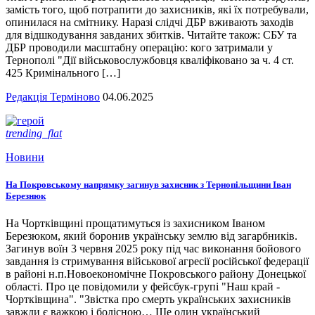
замість того, щоб потрапити до захисників, які їх потребували,
опинилася на смітнику. Наразі слідчі ДБР вживають заходів
для відшкодування завданих збитків. Читайте також: СБУ та
ДБР проводили масштабну операцію: кого затримали у
Тернополі "Дії військовослужбовця кваліфіковано за ч. 4 ст.
425 Кримінального […]
Редакція Терміново
04.06.2025
trending_flat
Новини
На Покровському напрямку загинув захисник з Тернопільщини Іван
Березнюк
На Чортківщині прощатимуться із захисником Іваном
Березюком, який боронив українську землю від загарбників.
Загинув воїн 3 червня 2025 року під час виконання бойового
завдання із стримування військової агресії російської федерації
в районі н.п.Новоекономічне Покровського району Донецької
області. Про це повідомили у фейсбук-групі "Наш край -
Чортківщина". "Звістка про смерть українських захисників
завжди є важкою і болісною… Ще один український