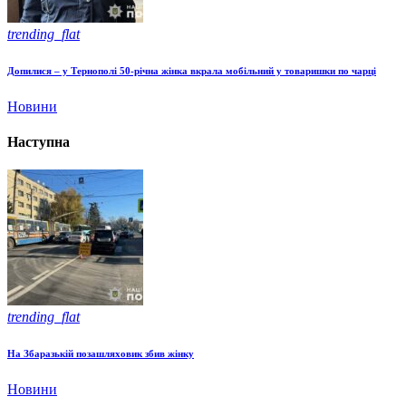
trending_flat
Допилися – у Тернополі 50-річна жінка вкрала мобільний у товаришки по чарці
Новини
Наступна
trending_flat
На Збаразькій позашляховик збив жінку
Новини