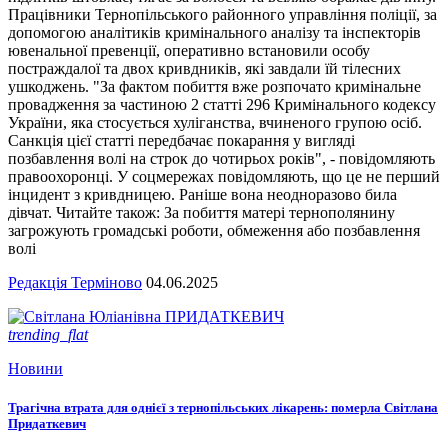
Працівники Тернопільського районного управління поліції, за
допомогою аналітиків кримінального аналізу та інспекторів
ювенальної превенції, оперативно встановили особу
постраждалої та двох кривдників, які завдали їй тілесних
ушкоджень. "За фактом побиття вже розпочато кримінальне
провадження за частиною 2 статті 296 Кримінального кодексу
України, яка стосується хуліганства, вчиненого групою осіб.
Санкція цієї статті передбачає покарання у вигляді
позбавлення волі на строк до чотирьох років", - повідомляють
правоохоронці. У соцмережах повідомляють, що це не перший
інцидент з кривдницею. Раніше вона неодноразово била
дівчат. Читайте також: За побиття матері тернополянину
загрожують громадські роботи, обмеження або позбавлення
волі
Редакція Терміново
04.06.2025
trending_flat
Новини
Трагічна втрата для однієї з тернопільських лікарень: померла Світлана
Придаткевич