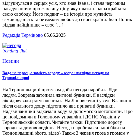
відгукнулася в серцях усіх, хто знав Івана, і стала черговим
нагадуванням про жахливу ціну, яку платить наша країна за
свою свободу. Його подвиг – це історія про мужність,
самовідданість та безмежну любов до своєї країни. Іван Попик
віддав найцінніше – своє […]
Редакція Терміново
05.06.2025
trending_flat
Новини
Вода на порозі, а замість городу – озеро: наслідки негоди на
Тернопільщині
На Тернопільщині протягом доби негода наробила біди
людям. Зокрема затопила житлові будинки, її наслідки
ліквідовували рятувальники. На Лановеччині у селі Влащинці
після сильного дощу підтопило два приватні будинки.
Надзвичайники відкачали воду за допомогою мотопомпи. Про
це повідомили в Головному управлінні ДСНС України у
Тернопільській області. Читайте також: Підтопило дорогу,
городи та домоволодіння. Негода наробила сильної біди на
Тернопільщині (фото, відео) Також 3 червня гроза з громом у