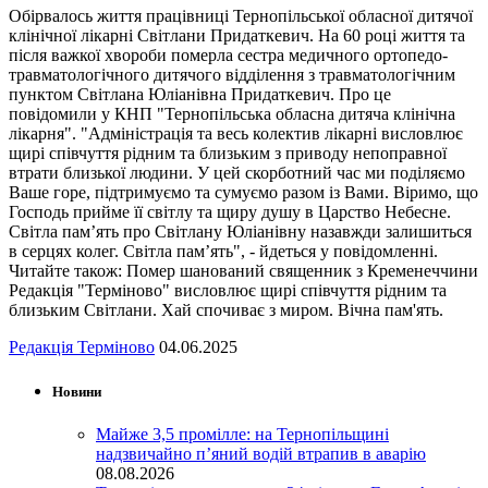
Обірвалось життя працівниці Тернопільської обласної дитячої
клінічної лікарні Світлани Придаткевич. На 60 році життя та
після важкої хвороби померла сестра медичного ортопедо-
травматологічного дитячого відділення з травматологічним
пунктом Світлана Юліанівна Придаткевич. Про це
повідомили у КНП "Тернопільська обласна дитяча клінічна
лікарня". "Адміністрація та весь колектив лікарні висловлює
щирі співчуття рідним та близьким з приводу непоправної
втрати близької людини. У цей скорботний час ми поділяємо
Ваше горе, підтримуємо та сумуємо разом із Вами. Віримо, що
Господь прийме її світлу та щиру душу в Царство Небесне.
Світла пам’ять про Світлану Юліанівну назавжди залишиться
в серцях колег. Світла пам’ять", - йдеться у повідомленні.
Читайте також: Помер шанований священник з Кременеччини
Редакція "Терміново" висловлює щирі співчуття рідним та
близьким Світлани. Хай спочиває з миром. Вічна пам'ять.
Редакція Терміново
04.06.2025
Новини
Майже 3,5 промілле: на Тернопільщині
надзвичайно п’яний водій втрапив в аварію
08.08.2026