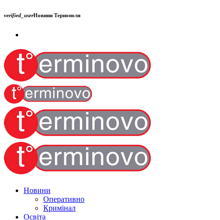
verified_user
Новини Тернополя
Новини
Оперативно
Кримінал
Освіта