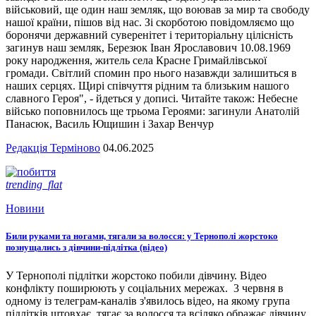
військовий, ще один наш земляк, що воював за мир та свободу
нашої країни, пішов від нас. Зі скорботою повідомляємо що
боронячи державний суверенітет і територіальну цілісність
загинув наш земляк, Березюк Іван Ярославович 10.08.1969
року народження, житель села Красне Гримайлівської
громади. Світлий спомин про нього назавжди залишиться в
наших серцях. Щирі співчуття рідним та близьким нашого
славного Героя", - йдеться у дописі. Читайте також: Небесне
військо поповнилось ще трьома Героями: загинули Анатолій
Панасюк, Василь Ющишин і Захар Венчур
Редакція Терміново
04.06.2025
trending_flat
Новини
Били руками та ногами, тягали за волосся: у Тернополі жорстоко
познущались з дівчини-підлітка (відео)
У Тернополі підлітки жорстоко побили дівчину. Відео
конфлікту поширюють у соціальних мережах. 3 червня в
одному із телеграм-каналів з'явилось відео, на якому група
підлітків штовхає, тягає за волосся та всіляко ображає дівчину.