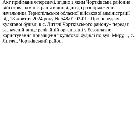
Акт приймання-передачі, згідно з яким Чортківська районна
військова адміністрація відповідно до розпорядження
начальника Тернопільської обласної військової адміністрації
від 18 жовтня 2024 року № 548/01.02-01 «Про передачу
культової будівлі в с. Литячі Чортківського району» передає
зазначеній вище релігійній організації у безоплатне
користування приміщення культової будівлі по вул. Миру, 1, с.
Литячі, Чортківський район.