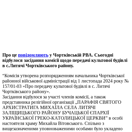
Про це
повідомляють
у Чортківській РВА. Сьогодні
відбулося засідання комісії щодо передачі культової будівлі
в с.Литячі Чортківського району.
“Комісія утворена розпорядженням начальника Чортківської
районної військової адміністрації від 1 листопада 2024 року №
157/01-03 «Про передачу культової будівлі в с. Литячі
Чортківського району».
Засідання відбулося за участі членів комісії, а також
представника релігійної організації „ПАРАФІЯ СВЯТОГО
АРХИСТРАТИГА МИХАЇЛА СЕЛА ЛИТЯЧІ
ЗАЛІЩИЦЬКОГО РАЙОНУ БУЧАЦЬКОЇ ЄПАРХІЇ
УКРАЇНСЬКОЇ ГРЕКО-КАТОЛИЦЬКОЇ ЦЕРКВИ” в особі
настоятеля храму Михайла Вітовського. Спільно з
вищезазначеними уповноваженими особами було укладено