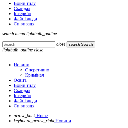
Воїни тилу
Скандал
Інтерв’ю
Файні люди
Співпраця
search
menu
lightbulb_outline
close
search
Search
lightbulb_outline
close
Новини
Оперативно
Кримінал
Освіта
Воїни тилу
Скандал
Інтерв’ю
Файні люди
Співпраця
arrow_back
Home
keyboard_arrow_right
Новини