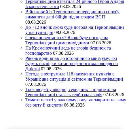
Тернопільщина втратила 24-річного Героя Андрія
Іскоростенського
08.08.2026
Військовий із Тернополя попередив про спробу
виманити дані бійців під виглядом ВСП
08.08.2026
До +12 вночі: якою буде погода на Тернопільщині
у наступні дні
08.08.2026
Спека повертається? Якою буде погода на
Тернопільщині цими вихідними
07.08.2026
На Кременеччині ледь не згорів будинок та
господарство
07.08.2026
Рівень води впав до історичного мінімуму: які
будуть наслідки катастрофічного маловоддя на
Дністрі
07.08.2026
Негода знеструмила 118 населених пунктів в
Україні: яка ситуація зі світлом на Тернопільщині
07.08.2026
Троє людей у лікарні, серед них – підлітки: на
Тернопільщині сталась серйозна аварія
07.08.2026
Томати пелаті у власному соку: як закрити на зиму
без оцту й кислоти
06.08.2026