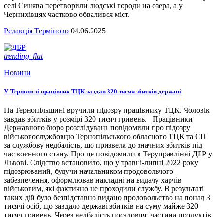
селі Синява перетворили людські городи на озера, а у
Чернихівцях частково обвалився міст.
Редакція Терміново
04.06.2025
trending_flat
Новини
У Тернополі працівник ТЦК завдав 320 тисяч збитків державі
На Тернопільщині вручили підозру працівнику ТЦК. Чоловік
завдав збитків у розмірі 320 тисяч гривень. Працівники
Державного бюро розслідувань повідомили про підозру
військовослужбовцю Тернопільського обласного ТЦК та СП
за службову недбалість, що призвела до значних збитків під
час воєнного стану. Про це повідомили в Теруправлінні ДБР у
Львові. Слідство встановило, що у травні-липні 2022 року
підозрюваний, будучи начальником продовольчого
забезпечення, оформлював накладні на видачу харчів
військовим, які фактично не проходили службу. В результаті
таких дій було безпідставно видано продовольство на понад 3
тисячі осіб, що завдало державі збитків на суму майже 320
тисяч гривень. Через недбалість посадовця, частина продуктів,