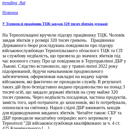
trending_flat
Новини
У Тернополі працівник ТЦК завдав 320 тисяч збитків державі
На Тернопільщині вручили підозру працівнику ТЦК. Чоловік
завдав збитків у розмірі 320 тисяч гривень. Працівники
Державного бюро розслідувань повідомили про підозру
військовослужбовцю Тернопільського обласного ТЦК та СП
за службову недбалість, що призвела до значних збитків під
час воєнного стану. Про це повідомили в Теруправлінні ДБР у
Львові. Слідство встановило, що у травні-липні 2022 року
підозрюваний, будучи начальником продовольчого
забезпечення, оформлював накладні на видачу харчів
військовим, які фактично не проходили службу. В результаті
таких дій було безпідставно видано продовольство на понад 3
тисячі осіб, що завдало державі збитків на суму майже 320
тисяч гривень. Через недбалість посадовця, частина продуктів,
замість того, щоб потрапити до захисників, які їх потребували,
опинилася на смітнику. Наразі слідчі ДБР вживають заходів
для відшкодування завданих збитків. Читайте також: СБУ та
ДБР проводили масштабну операцію: кого затримали у
Тернополі "Дії військовослужбовця кваліфіковано за ч. 4 ст.
425 Кримінального […]