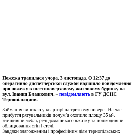
Пожежа трапилася учора, 3 листопада. О 12:37 до
оперативно-диспетчерської служби надійшло повідомлення
про пожежу в шестиповерховому житловому будинку на
вул. Іванни Блажкевич, –
повідомляють
в ГУ ДСНС
Тернопільщини.
Займання виникло у квартирі на третьому поверсі. На час
прибуття рятувальників полум’я охопило площу 35 м²,
знищивши меблі, речі домашнього вжитку та пошкодивши
облицювання стін і стелі.
Завдяки злагодженим і професійним діям тернопільських