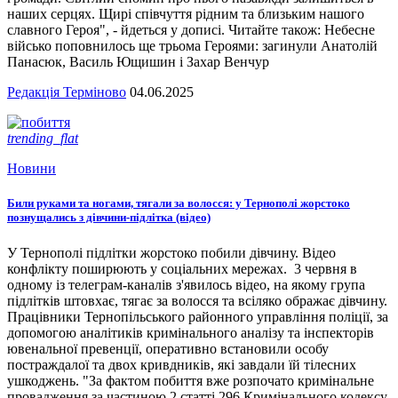
наших серцях. Щирі співчуття рідним та близьким нашого
славного Героя", - йдеться у дописі. Читайте також: Небесне
військо поповнилось ще трьома Героями: загинули Анатолій
Панасюк, Василь Ющишин і Захар Венчур
Редакція Терміново
04.06.2025
trending_flat
Новини
Били руками та ногами, тягали за волосся: у Тернополі жорстоко
познущались з дівчини-підлітка (відео)
У Тернополі підлітки жорстоко побили дівчину. Відео
конфлікту поширюють у соціальних мережах. 3 червня в
одному із телеграм-каналів з'явилось відео, на якому група
підлітків штовхає, тягає за волосся та всіляко ображає дівчину.
Працівники Тернопільського районного управління поліції, за
допомогою аналітиків кримінального аналізу та інспекторів
ювенальної превенції, оперативно встановили особу
постраждалої та двох кривдників, які завдали їй тілесних
ушкоджень. "За фактом побиття вже розпочато кримінальне
провадження за частиною 2 статті 296 Кримінального кодексу