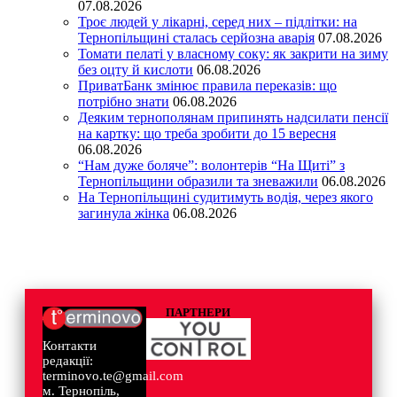
07.08.2026
Троє людей у лікарні, серед них – підлітки: на
Тернопільщині сталась серйозна аварія
07.08.2026
Томати пелаті у власному соку: як закрити на зиму
без оцту й кислоти
06.08.2026
ПриватБанк змінює правила переказів: що
потрібно знати
06.08.2026
Деяким тернополянам припинять надсилати пенсії
на картку: що треба зробити до 15 вересня
06.08.2026
“Нам дуже боляче”: волонтерів “На Щиті” з
Тернопільщини образили та зневажили
06.08.2026
На Тернопільщині судитимуть водія, через якого
загинула жінка
06.08.2026
ПАРТНЕРИ
Контакти
редакції:
terminovo.te@gmail.com
м. Тернопіль,