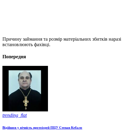
Причину займання та розмір матеріальних збитків наразі
встановлюють фахівці.
Попередня
trending_flat
Відійшов у вічність протоієрей ПЦУ Степан Кебало