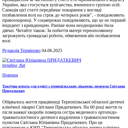
України, яка стосується хуліганства, вчиненого групою осіб.
Санкція цієї статті передбачає покарання у вигляді
позбавлення волі на строк до чотирьох років", - повідомляють
правоохоронці. У соцмережах повідомляють, що це не перший
інцидент з кривдницею. Раніше вона неодноразово била
дівчат. Читайте також: За побиття матері тернополянину
загрожують громадські роботи, обмеження або позбавлення
волі
Редакція Терміново
04.06.2025
trending_flat
Новини
Трагічна втрата для однієї з тернопільських лікарень: померла Світлана
Придаткевич
Обірвалось життя працівниці Тернопільської обласної дитячої
клінічної лікарні Світлани Придаткевич. На 60 році життя та
після важкої хвороби померла сестра медичного ортопедо-
травматологічного дитячого відділення з травматологічним
пунктом Світлана Юліанівна Придаткевич. Про це
повідомили у КНП "Тернопільська обласна дитяча клінічна