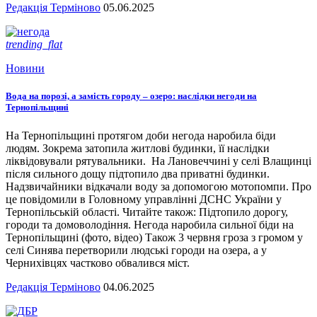
Редакція Терміново
05.06.2025
trending_flat
Новини
Вода на порозі, а замість городу – озеро: наслідки негоди на
Тернопільщині
На Тернопільщині протягом доби негода наробила біди
людям. Зокрема затопила житлові будинки, її наслідки
ліквідовували рятувальники. На Лановеччині у селі Влащинці
після сильного дощу підтопило два приватні будинки.
Надзвичайники відкачали воду за допомогою мотопомпи. Про
це повідомили в Головному управлінні ДСНС України у
Тернопільській області. Читайте також: Підтопило дорогу,
городи та домоволодіння. Негода наробила сильної біди на
Тернопільщині (фото, відео) Також 3 червня гроза з громом у
селі Синява перетворили людські городи на озера, а у
Чернихівцях частково обвалився міст.
Редакція Терміново
04.06.2025