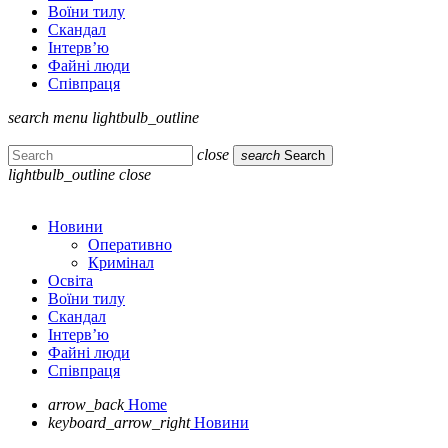
Воїни тилу
Скандал
Інтерв’ю
Файні люди
Співпраця
search
menu
lightbulb_outline
close
search
Search
lightbulb_outline
close
Новини
Оперативно
Кримінал
Освіта
Воїни тилу
Скандал
Інтерв’ю
Файні люди
Співпраця
arrow_back
Home
keyboard_arrow_right
Новини