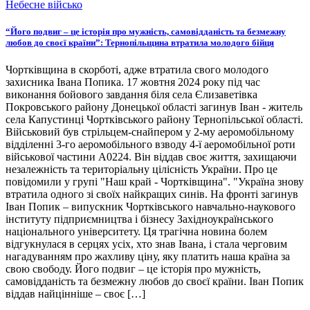
Небесне військо
“Його подвиг – це історія про мужність, самовідданість та безмежну
любов до своєї країни”: Тернопільщина втратила молодого бійця
Чортківщина в скорботі, адже втратила свого молодого
захисника Івана Попика. 17 жовтня 2024 року під час
виконання бойового завдання біля села Єлизаветівка
Покровського району Донецької області загинув Іван - житель
села Капустинці Чортківського району Тернопільської області.
Військовий був стрільцем-снайпером у 2-му аеромобільному
відділенні 3-го аеромобільного взводу 4-ї аеромобільної роти
військової частини А0224. Він віддав своє життя, захищаючи
незалежність та територіальну цілісність України. Про це
повідомили у групі "Наш край - Чортківщина". "Україна знову
втратила одного зі своїх найкращих синів. На фронті загинув
Іван Попик – випускник Чортківського навчально-наукового
інституту підприємництва і бізнесу Західноукраїнського
національного університету. Ця трагічна новина болем
відгукнулася в серцях усіх, хто знав Івана, і стала черговим
нагадуванням про жахливу ціну, яку платить наша країна за
свою свободу. Його подвиг – це історія про мужність,
самовідданість та безмежну любов до своєї країни. Іван Попик
віддав найцінніше – своє […]