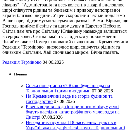
лікарня". "Адміністрація та весь колектив лікарні висловлює
щирі співчуття рідним та близьким з приводу непоправної
втрати близької людини. У цей скорботний час ми поділяємо
Ваше горе, підтримуємо та сумуємо разом із Вами. Віримо, що
Господь прийме її світлу та щиру душу в Царство Небесне.
Світла пам’ять про Світлану Юліанівну назавжди залишиться
в серцях колег. Світла пам’ять", - йдеться у повідомленні.
Читайте також: Помер шанований священник з Кременеччини
Редакція "Терміново" висловлює щирі співчуття рідним та
близьким Світлани. Хай спочиває з миром. Вічна пам'ять.
Редакція Терміново
04.06.2025
Новини
Спека повертається? Якою буде погода на
Тернопільщині цими вихідними
07.08.2026
На Кременеччині ледь не згорів будинок та
господарство
07.08.2026
Рівень води впав до історичного мінімуму: які
будуть наслідки катастрофічного маловоддя на
Дністрі
07.08.2026
Негода знеструмила 118 населених пунктів в
Україні: яка ситуація зі світлом на Тернопільщині