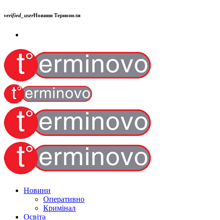
verified_user
Новини Тернополя
Новини
Оперативно
Кримінал
Освіта