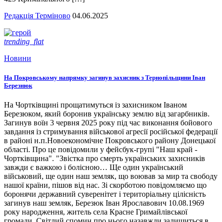
Редакція Терміново
04.06.2025
trending_flat
Новини
На Покровському напрямку загинув захисник з Тернопільщини Іван
Березнюк
На Чортківщині прощатимуться із захисником Іваном
Березюком, який боронив українську землю від загарбників.
Загинув воїн 3 червня 2025 року під час виконання бойового
завдання із стримування військової агресії російської федерації
в районі н.п.Новоекономічне Покровського району Донецької
області. Про це повідомили у фейсбук-групі "Наш край -
Чортківщина". "Звістка про смерть українських захисників
завжди є важкою і болісною… Ще один український
військовий, ще один наш земляк, що воював за мир та свободу
нашої країни, пішов від нас. Зі скорботою повідомляємо що
боронячи державний суверенітет і територіальну цілісність
загинув наш земляк, Березюк Іван Ярославович 10.08.1969
року народження, житель села Красне Гримайлівської
громади. Світлий спомин про нього назавжди залишиться в