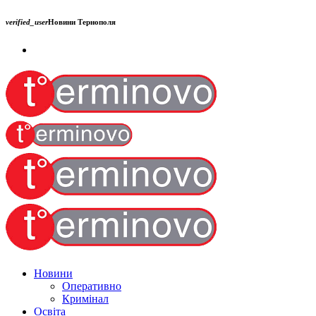
verified_user
Новини Тернополя
Новини
Оперативно
Кримінал
Освіта