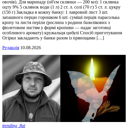
овочів). Для маринаду (об'єм склянки — 200 мл): 1 склянка
оцту 9% 5 склянок води (1 л) 2 ст. л. солі (70 г) 5 ст. л. цукру
(150 г) Закладка в кожну банку: 1 лавровий лист 3 шт.
запашного перцю горошком 6 шт. суміші перців парасолька
кропу та листя періли (рослина з родини базилікових з
фіолетовим листям у формі кропиви — надає заготовці
особливого аромату) кружальця цибулі Спосіб приготування
Огірки закладають у банки разом із прянощами […]
Редакція
10.08.2026
trending_flat