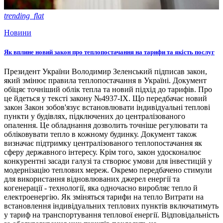
trending_flat
Новини
Як вплине новий закон про теплопостачання на тарифи та якість послуг
Президент України Володимир Зеленський підписав закон,
який змінює правила теплопостачання в Україні. Документ
обіцяє точніший облік тепла та новий підхід до тарифів. Про
це йдеться у тексті закону №4937-ІХ. Що передбачає новий
закон Закон зобов'язує встановлювати індивідуальні теплові
пункти у будівлях, підключених до централізованого
опалення. Це обладнання дозволить точніше регулювати та
обліковувати тепло в кожному будинку. Документ також
визначає підтримку централізованого теплопостачання як
сферу державного інтересу. Крім того, закон удосконалює
конкурентні засади галузі та створює умови для інвестицій у
модернізацію теплових мереж. Окремо передбачено стимули
для використання відновлюваних джерел енергії та
когенерації - технології, яка одночасно виробляє тепло й
електроенергію. Як зміняться тарифи на тепло Витрати на
встановлення індивідуальних теплових пунктів включатимуть
у тариф на транспортування теплової енергії. Відповідальність