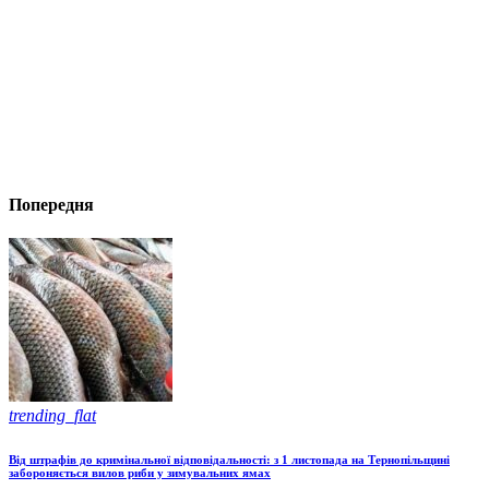
Попередня
trending_flat
Від штрафів до кримінальної відповідальності: з 1 листопада на Тернопільщині
забороняється вилов риби у зимувальних ямах