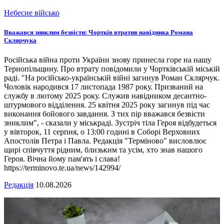
Небесне військо
Вважався зниклим безвісти: Чортків втратив навідника Романа
Склярчука
Російська війна проти України знову принесла горе на нашу
Тернопільщину. Про втрату повідомили у Чортківській міській
раді. "На російсько-українській війні загинув Роман Склярчук.
Чоловік народився 17 листопада 1987 року. Призваний на
службу в лютому 2025 року. Служив навідником десантно-
штурмового відділення. 25 квітня 2025 року загинув під час
виконання бойового завдання. З тих пір вважався безвісти
зниклим", - сказали у міськраді. Зустріч тіла Героя відбудеться
у вівторок, 11 серпня, о 13:00 годині в Соборі Верховних
Апостолів Петра і Павла. Редакція "Терміново" висловлює
щирі співчуття рідним, близьким та усім, хто знав нашого
Героя. Вічна йому пам'ять і слава!
https://terminovo.te.ua/news/142994/
Редакція
10.08.2026