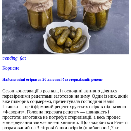
trending_flat
Корисне
Найсмачніші огірки за 20 хвилин і без стерилізації: рецепт
Сезон консервації в розпалі, і господині активно діляться
перевіреними рецептами заготовок на зиму. Один із них, який
вже підкорив соцмережі, презентувала господиня Надія
Пташка — це її фірмовий рецепт хрустких огірків під назвою
«Фаворит». Головна перевага рецепту — швидкість і
простота: заготовка не потребує стерилізації, а весь процес
консервування займає лічені хвилини. Що знадобиться Рецепт
розрахований на 3 літрові банки огірків (приблизно 1,7 кг