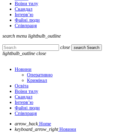
Воїни тилу
Скандал
Інтерв’ю
Файні люди
Співпраця
search
menu
lightbulb_outline
close
search
Search
lightbulb_outline
close
Новини
Оперативно
Кримінал
Освіта
Воїни тилу
Скандал
Інтерв’ю
Файні люди
Співпраця
arrow_back
Home
keyboard_arrow_right
Новини