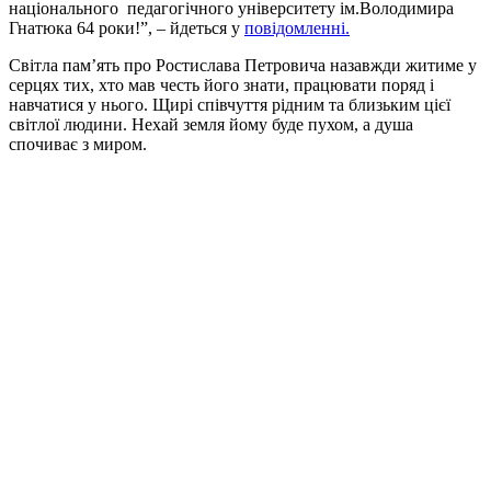
національного педагогічного університету ім.Володимира
Гнатюка
64 роки!”, – йдеться у
повідомленні.
Світла пам’ять про Ростислава Петровича назавжди житиме у
серцях тих, хто мав честь його знати, працювати поряд і
навчатися у нього. Щирі співчуття рідним та близьким цієї
світлої людини. Нехай земля йому буде пухом, а душа
спочиває з миром.