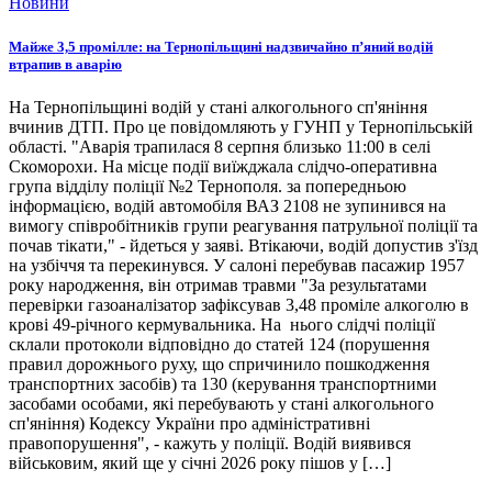
Новини
Майже 3,5 промілле: на Тернопільщині надзвичайно п’яний водій
втрапив в аварію
На Тернопільщині водій у стані алкогольного сп'яніння
вчинив ДТП. Про це повідомляють у ГУНП у Тернопільській
області. "Аварія трапилася 8 серпня близько 11:00 в селі
Скоморохи. На місце події виїжджала слідчо-оперативна
група відділу поліції №2 Тернополя. за попередньою
інформацією, водій автомобіля ВАЗ 2108 не зупинився на
вимогу співробітників групи реагування патрульної поліції та
почав тікати," - йдеться у заяві. Втікаючи, водій допустив з'їзд
на узбіччя та перекинувся. У салоні перебував пасажир 1957
року народження, він отримав травми "За результатами
перевірки газоаналізатор зафіксував 3,48 проміле алкоголю в
крові 49-річного кермувальника. На нього слідчі поліції
склали протоколи відповідно до статей 124 (порушення
правил дорожнього руху, що спричинило пошкодження
транспортних засобів) та 130 (керування транспортними
засобами особами, які перебувають у стані алкогольного
сп'яніння) Кодексу України про адміністративні
правопорушення", - кажуть у поліції. Водій виявився
військовим, який ще у січні 2026 року пішов у […]