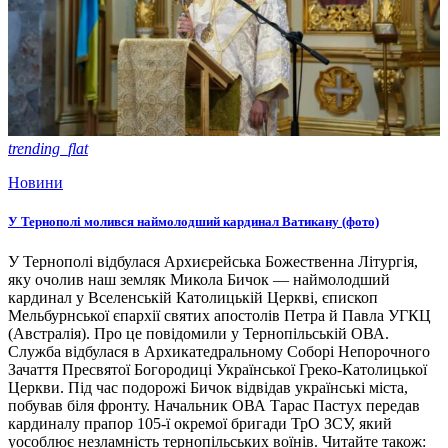
trending_flat
Новини
У Тернополі молився наймолодший кардинал Ватикану (фото)
У Тернополі відбулася Архиєрейська Божественна Літургія,
яку очолив наш земляк Микола Бичок — наймолодший
кардинал у Вселенській Католицькій Церкві, єпископ
Мельбурнської єпархії святих апостолів Петра й Павла УГКЦ
(Австралія). Про це повідомили у Тернопільській ОВА.
Служба відбулася в Архикатедральному Соборі Непорочного
Зачаття Пресвятої Богородиці Української Греко-Католицької
Церкви. Під час подорожі Бичок відвідав українські міста,
побував біля фронту. Начальник ОВА Тарас Пастух передав
кардиналу прапор 105-ї окремої бригади ТрО ЗСУ, який
уособлює незламність тернопільських воїнів. Читайте також: