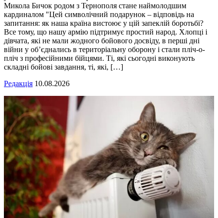
Микола Бичок родом з Тернополя стане наймолодшим
кардиналом "Цей символічний подарунок – відповідь на
запитання: як наша країна вистоює у цій запеклій боротьбі?
Все тому, що нашу армію підтримує простий народ. Хлопці і
дівчата, які не мали жодного бойового досвіду, в перші дні
війни у об’єднались в територіальну оборону і стали пліч-о-
пліч з професійними бійцями. Ті, які сьогодні виконують
складні бойові завдання, ті, які, […]
Редакція
10.08.2026