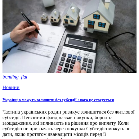
trending_flat
Новини
Українців можуть залишити без субсидії : кого це стосується
Частина українських родин ризикує залишитися без житлової
субсидії. Пенсійний фонд назвав покупки, борги та
заощадження, які впливають на рішення про виплату. Коли
субсидію не призначать через покупки Субсидію можуть не
дати, якщо протягом дванадцяти місяців перед її