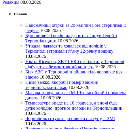
Редакція
08.08.2026
Новини
Найсмачніші огірки за 20 хвилин і без стерилізації:
рецепт
10.08.2026
Було лише 20 років: на фронті загинув Герой з
Тернопільщини
10.08.2026
Утікала, лаялася та ховалася від поліції: у
Тернополі затримали п’яну 22-річну водійку
10.08.2026
Нікіта Кісельов, SKYLER і не тільки: у Тернополі
відбудеться безкоштовний концерт
10.08.2026
Біля АЗС у Тернополі знайшли тіло чоловіка: що
відомо
10.08.2026
Після важкої хвороби помер відомий
тернопільський лікар
10.08.2026
Масова троща на трасі М-19: є загиблий і поранена
дитина
10.08.2026
Температура впаде на 10 градусів, а вночі буде
дуже холодно: прогноз погоди на Тернопільщині
10.08.2026
Чорнобиль готують до нового наступу, – ЗМІ
10.08.2026
Вважався зниклим безвісти: Чортків втратив