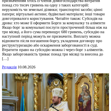
призначенням хтось із членів домогосподарства витратив
понад сто тисяч гривень на одну з таких категорій:
нерухомість чи земельні ділянки; транспортні засоби; цінні
папери; віртуальні активи; будівельні матеріали; інші товари
довготривалого користування. Читайте також: Субсидія на
дрова: хто може її оформити Борги за комуналку та аліменти
Якщо борг за комунальні послуги прострочений більш ніж на
три місяці, а його сума перевищує 680 гривень, субсидію на
наступний період можуть не призначити. Виплату можна
відновити після погашення боргу, укладення договору про
реструктуризацію або оскарження заборгованості в суді.
Втратити право на субсидію можна і через борг з аліментів.
Якщо заборгованість триває понад три місяці та внесена до
[…]
Редакція
10.08.2026