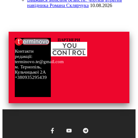
навідника Романа Склярчука
10.08.2026
ПАРТНЕРИ
Контакти
редакції:
terminovo.te@gmail.com
м. Тернопіль,
Кульчицької 2А
+380935295439