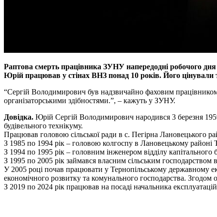
Раптова смерть працівника ЗУНУ напередодні робочого дня п
Юрій працював у стінах ВНЗ понад 10 років. Його цінували
“Сергій Володимирович був надзвичайно фаховим працівником т
організаторськими здібностями.”, – кажуть у ЗУНУ.
Довідка.
Юрій Сергій Володимирович народився 3 березня 1959 
будівельного технікуму.
Працював головою сільської ради в с. Пегірна Лановецького рай
З 1985 по 1994 рік – головою колгоспу в Лановецькому районі Т
З 1994 по 1995 рік – головним інженером відділу капітального 
З 1995 по 2005 рік займався власним сільським господарством 
У 2005 році почав працювати у Тернопільському державному еко
економічного розвитку та комунального господарства. Згодом о
З 2019 по 2024 рік працював на посаді начальника експлуатацій