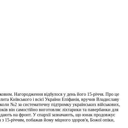
овим. Нагородження відбулося у день його 15-річчя. Про це
та Київського і всієї України Епіфанія, вручив Владиславу
школи №2 за систематичну підтримку українських військових,
років він самостійно виготовляє ліхтарики та павербанки для
едають на фронт. У єпархії зазначають, що юнак продовжує
з 15-річчям, побажав йому міцного здоров'я, Божої опіки,