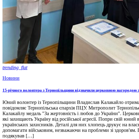
trending_flat
Новини
15-річного волонтера з Тернопільщини відзначили церковною нагородою 
Юний волонтер із Тернопільщини Владислав Калакайло отримав 
повідомляє Тернопільська єпархія ПЦУ. Митрополит Тернопільсь
Калакайлу медаль "За жертовність і любов до України". Церко
які захищають Україну від російської агресії. Попри свій юний 
українських захисників. Деталі для них хлопець друкує на вла
допомагати військовим, незважаючи на проблеми зі здоров'ям. 
подякував […]