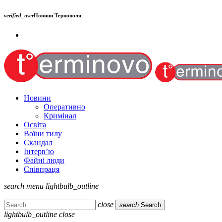
verified_user
Новини Тернополя
Новини
Оперативно
Кримінал
Освіта
Воїни тилу
Скандал
Інтерв’ю
Файні люди
Співпраця
search
menu
lightbulb_outline
close
search
Search
lightbulb_outline
close