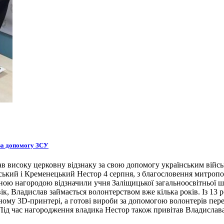
за допомогу ЗСУ
високу церковну відзнаку за свою допомогу українським військ
кий і Кременецький Нестор 4 серпня, з благословення митрополи
вною нагородою відзначили учня Заліщицької загальноосвітньої 
вік, Владислав займається волонтерством вже кілька років. Із 13 
сному 3D-принтері, а готові вироби за допомогою волонтерів пер
Під час нагородження владика Нестор також привітав Владислава 