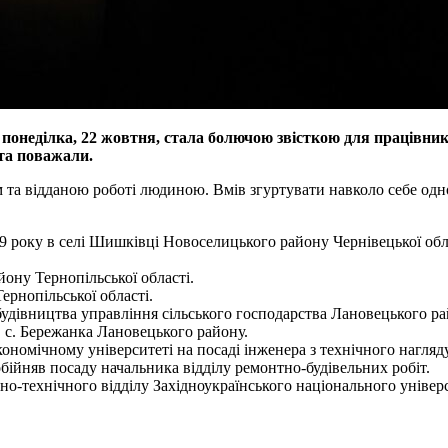
онеділка, 22 жовтня, стала болючою звісткою для працівникі
 та поважали.
а відданою роботі людиною. Вмів згуртувати навколо себе одно
року в селі Шишківці Новоселицького району Чернівецької облас
ону Тернопільської області.
ернопільської області.
будівництва управління сільського господарства Лановецького ра
в с. Бережанка Лановецького району.
номічному університеті на посаді інженера з технічного нагляду
бійняв посаду начальника відділу ремонтно-будівельних робіт.
но-технічного відділу Західноукраїнського національного універ