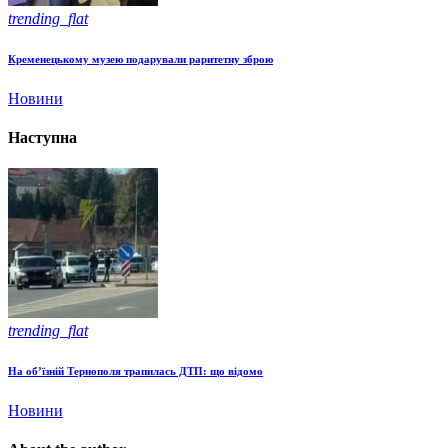
trending_flat
Кременецькому музею подарували раритетну зброю
Новини
Наступна
trending_flat
На об’їзній Тернополя трапилась ДТП: що відомо
Новини