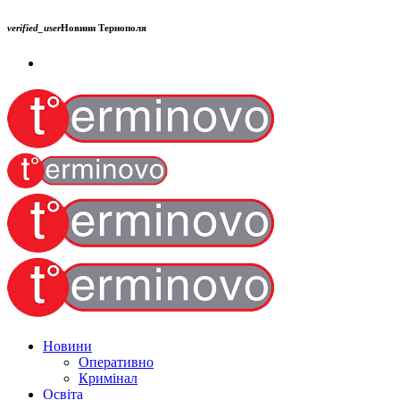
verified_user
Новини Тернополя
Новини
Оперативно
Кримінал
Освіта