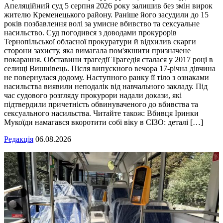
Апеляційний суд 5 серпня 2026 року залишив без змін вирок
жителю Кременецького району. Раніше його засудили до 15
років позбавлення волі за умисне вбивство та сексуальне
насильство. Суд погодився з доводами прокурорів
Тернопільської обласної прокуратури й відхилив скарги
сторони захисту, яка вимагала пом'якшити призначене
покарання. Обставини трагедії Трагедія сталася у 2017 році в
селищі Вишнівець. Після випускного вечора 17-річна дівчина
не повернулася додому. Наступного ранку її тіло з ознаками
насильства виявили неподалік від навчального закладу. Під
час судового розгляду прокурори надали докази, які
підтвердили причетність обвинуваченого до вбивства та
сексуального насильства. Читайте також: Вбивця Іринки
Мукоїди намагався вкоротити собі віку в СІЗО: деталі […]
Редакція
06.08.2026