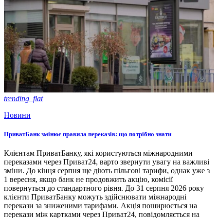
trending_flat
Новини
ПриватБанк змінює правила переказів: що потрібно знати
Клієнтам ПриватБанку, які користуються міжнародними
переказами через Приват24, варто звернути увагу на важливі
зміни. До кінця серпня ще діють пільгові тарифи, однак уже з
1 вересня, якщо банк не продовжить акцію, комісії
повернуться до стандартного рівня. До 31 серпня 2026 року
клієнти ПриватБанку можуть здійснювати міжнародні
перекази за зниженими тарифами. Акція поширюється на
перекази між картками через Приват24, повідомляється на