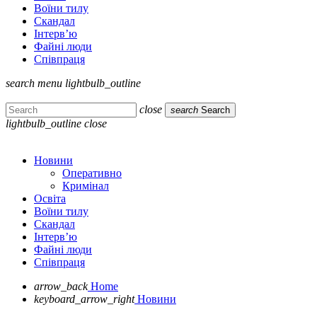
Воїни тилу
Скандал
Інтерв’ю
Файні люди
Співпраця
search
menu
lightbulb_outline
close
search
Search
lightbulb_outline
close
Новини
Оперативно
Кримінал
Освіта
Воїни тилу
Скандал
Інтерв’ю
Файні люди
Співпраця
arrow_back
Home
keyboard_arrow_right
Новини