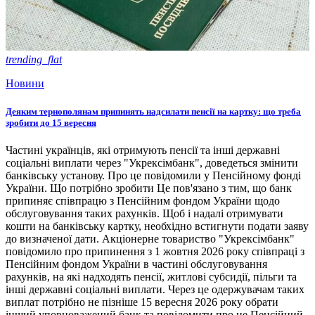
trending_flat
Новини
Деяким тернополянам припинять надсилати пенсії на картку: що треба
зробити до 15 вересня
Частині українців, які отримують пенсії та інші державні
соціальні виплати через "Укрексімбанк", доведеться змінити
банківську установу. Про це повідомили у Пенсійному фонді
України. Що потрібно зробити Це пов'язано з тим, що банк
припиняє співпрацю з Пенсійним фондом України щодо
обслуговування таких рахунків. Щоб і надалі отримувати
кошти на банківську картку, необхідно встигнути подати заяву
до визначеної дати. Акціонерне товариство "Укрексімбанк"
повідомило про припинення з 1 жовтня 2026 року співпраці з
Пенсійним фондом України в частині обслуговування
рахунків, на які надходять пенсії, житлові субсидії, пільги та
інші державні соціальні виплати. Через це одержувачам таких
виплат потрібно не пізніше 15 вересня 2026 року обрати
інший уповноважений банк та повідомити про це Пенсійний