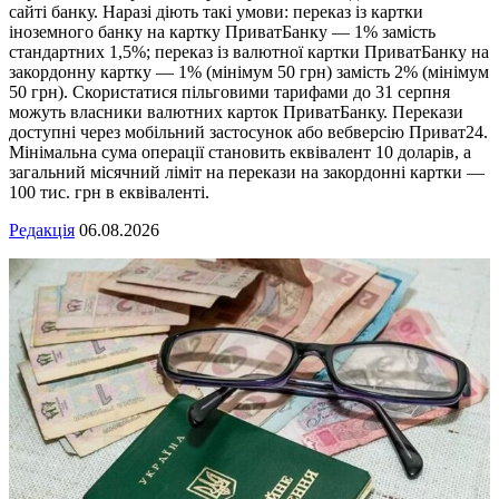
сайті банку. Наразі діють такі умови: переказ із картки
іноземного банку на картку ПриватБанку — 1% замість
стандартних 1,5%; переказ із валютної картки ПриватБанку на
закордонну картку — 1% (мінімум 50 грн) замість 2% (мінімум
50 грн). Скористатися пільговими тарифами до 31 серпня
можуть власники валютних карток ПриватБанку. Перекази
доступні через мобільний застосунок або вебверсію Приват24.
Мінімальна сума операції становить еквівалент 10 доларів, а
загальний місячний ліміт на перекази на закордонні картки —
100 тис. грн в еквіваленті.
Редакція
06.08.2026