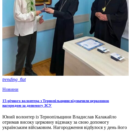
trending_flat
Новини
15-річного волонтера з Тернопільщини відзначили церковною
нагородою за допомогу ЗСУ
Юний волонтер із Тернопільщини Владислав Калакайло
отримав високу церковну відзнаку за свою допомогу
українським військовим. Нагородження відбулося у день його