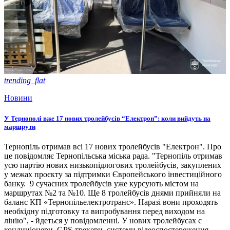
trending_flat
Новини
У Тернополі вже 17 нових тролейбусів “Електрон”: коли вийдуть на
маршрути
Тернопіль отримав всі 17 нових тролейбусів "Електрон". Про
це повідомляє Тернопільська міська рада. "Тернопіль отримав
усю партію нових низькопідлогових тролейбусів, закуплених
у межах проєкту за підтримки Європейського інвестиційного
банку. 9 сучасних тролейбусів уже курсують містом на
маршрутах №2 та №10. Ще 8 тролейбусів днями прийняли на
баланс КП «Тернопільелектротранс». Наразі вони проходять
необхідну підготовку та випробування перед виходом на
лінію", - йдеться у повідомленні. У нових тролейбусах є
кондиціонери, GPS-трекери, системи відеоспостереження,