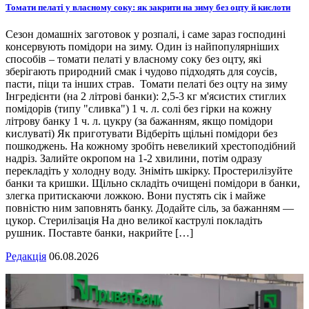
Томати пелаті у власному соку: як закрити на зиму без оцту й кислоти
Сезон домашніх заготовок у розпалі, і саме зараз господині
консервують помідори на зиму. Один із найпопулярніших
способів – томати пелаті у власному соку без оцту, які
зберігають природний смак і чудово підходять для соусів,
пасти, піци та інших страв. Томати пелаті без оцту на зиму
Інгредієнти (на 2 літрові банки): 2,5-3 кг м'ясистих стиглих
помідорів (типу "сливка") 1 ч. л. солі без гірки на кожну
літрову банку 1 ч. л. цукру (за бажанням, якщо помідори
кислуваті) Як приготувати Відберіть щільні помідори без
пошкоджень. На кожному зробіть невеликий хрестоподібний
надріз. Залийте окропом на 1-2 хвилини, потім одразу
перекладіть у холодну воду. Зніміть шкірку. Простерилізуйте
банки та кришки. Щільно складіть очищені помідори в банки,
злегка притискаючи ложкою. Вони пустять сік і майже
повністю ним заповнять банку. Додайте сіль, за бажанням —
цукор. Стерилізація На дно великої каструлі покладіть
рушник. Поставте банки, накрийте […]
Редакція
06.08.2026