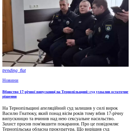
trending_flat
Новини
Вбивство 17-річної випускниці на Тернопільщині: суд ухвалив остаточне
рішення
На Тернопільщині апеляційний суд залишив у силі вирок
Василю Гнатюку, який понад вісім років тому вбив 17-річну
випускницю та вчинив над нею сексуальне насильство.
Захист просив пом'якшити покарання. Про це повідомляє
Тернопільська обласна прокуратура. Що вирішив суд