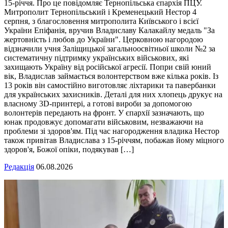
15-річчя. Про це повідомляє Тернопільська єпархія ПЦУ.
Митрополит Тернопільський і Кременецький Нестор 4
серпня, з благословення митрополита Київського і всієї
України Епіфанія, вручив Владиславу Калакайлу медаль "За
жертовність і любов до України". Церковною нагородою
відзначили учня Заліщицької загальноосвітньої школи №2 за
систематичну підтримку українських військових, які
захищають Україну від російської агресії. Попри свій юний
вік, Владислав займається волонтерством вже кілька років. Із
13 років він самостійно виготовляє ліхтарики та павербанки
для українських захисників. Деталі для них хлопець друкує на
власному 3D-принтері, а готові вироби за допомогою
волонтерів передають на фронт. У єпархії зазначають, що
юнак продовжує допомагати військовим, незважаючи на
проблеми зі здоров'ям. Під час нагородження владика Нестор
також привітав Владислава з 15-річчям, побажав йому міцного
здоров'я, Божої опіки, подякував […]
Редакція
06.08.2026