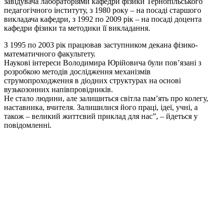
завідувача лабораторіями кафедри фізики Тернопільського
педагогічного інституту, з 1980 року – на посаді старшого
викладача кафедри, з 1992 по 2009 рік – на посаді доцента
кафедри фізики та методики її викладання.
З 1995 по 2003 рік працював заступником декана фізико-
математичного факультету.
Наукові інтереси Володимира Юрійовича були пов’язані з
розробкою методів дослідження механізмів
струмопроходження в діодних структурах на основі
вузькозонних напівпровідників.
Не стало людини, але залишиться світла пам’ять про колегу,
наставника, вчителя. Залишилися його праці, ідеї, учні, а
також – великий життєвий приклад для нас”, – йдеться у
повідомленні.