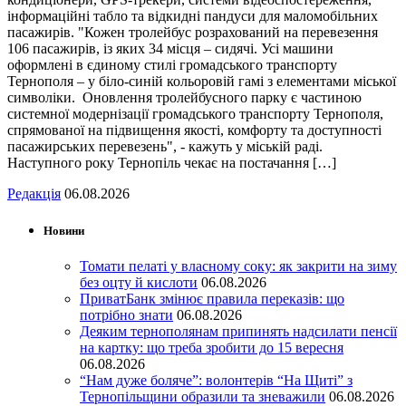
інформаційні табло та відкидні пандуси для маломобільних
пасажирів. "Кожен тролейбус розрахований на перевезення
106 пасажирів, із яких 34 місця – сидячі. Усі машини
оформлені в єдиному стилі громадського транспорту
Тернополя – у біло-синій кольоровій гамі з елементами міської
символіки. Оновлення тролейбусного парку є частиною
системної модернізації громадського транспорту Тернополя,
спрямованої на підвищення якості, комфорту та доступності
пасажирських перевезень", - кажуть у міській раді.
Наступного року Тернопіль чекає на постачання […]
Редакція
06.08.2026
Новини
Томати пелаті у власному соку: як закрити на зиму
без оцту й кислоти
06.08.2026
ПриватБанк змінює правила переказів: що
потрібно знати
06.08.2026
Деяким тернополянам припинять надсилати пенсії
на картку: що треба зробити до 15 вересня
06.08.2026
“Нам дуже боляче”: волонтерів “На Щиті” з
Тернопільщини образили та зневажили
06.08.2026