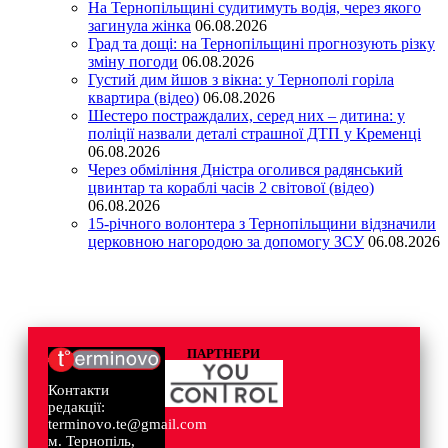
На Тернопільщині судитимуть водія, через якого
загинула жінка
06.08.2026
Град та дощі: на Тернопільщині прогнозують різку
зміну погоди
06.08.2026
Густий дим йшов з вікна: у Тернополі горіла
квартира (відео)
06.08.2026
Шестеро постраждалих, серед них – дитина: у
поліції назвали деталі страшної ДТП у Кременці
06.08.2026
Через обміління Дністра оголився радянський
цвинтар та кораблі часів 2 світової (відео)
06.08.2026
15-річного волонтера з Тернопільщини відзначили
церковною нагородою за допомогу ЗСУ
06.08.2026
ПАРТНЕРИ
Контакти
редакції:
terminovo.te@gmail.com
м. Тернопіль,