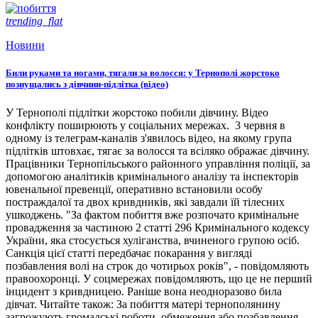
trending_flat
Новини
Били руками та ногами, тягали за волосся: у Тернополі жорстоко
познущались з дівчини-підлітка (відео)
У Тернополі підлітки жорстоко побили дівчину. Відео
конфлікту поширюють у соціальних мережах. 3 червня в
одному із телеграм-каналів з'явилось відео, на якому група
підлітків штовхає, тягає за волосся та всіляко ображає дівчину.
Працівники Тернопільського районного управління поліції, за
допомогою аналітиків кримінального аналізу та інспекторів
ювенальної превенції, оперативно встановили особу
постраждалої та двох кривдників, які завдали їй тілесних
ушкоджень. "За фактом побиття вже розпочато кримінальне
провадження за частиною 2 статті 296 Кримінального кодексу
України, яка стосується хуліганства, вчиненого групою осіб.
Санкція цієї статті передбачає покарання у вигляді
позбавлення волі на строк до чотирьох років", - повідомляють
правоохоронці. У соцмережах повідомляють, що це не перший
інцидент з кривдницею. Раніше вона неодноразово била
дівчат. Читайте також: За побиття матері тернополянину
загрожують громадські роботи, обмеження або позбавлення