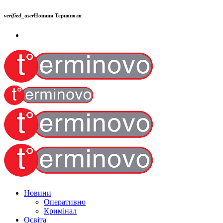
verified_user
Новини Тернополя
Новини
Оперативно
Кримінал
Освіта