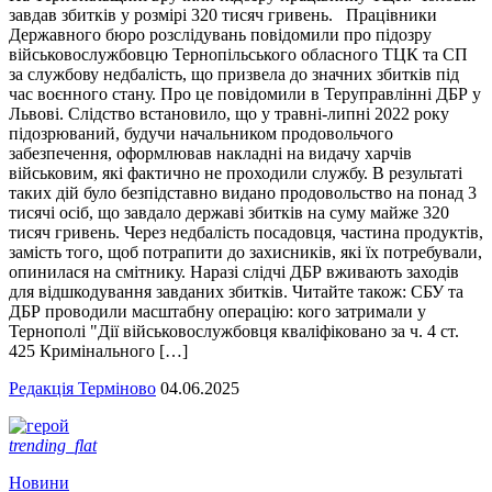
завдав збитків у розмірі 320 тисяч гривень. Працівники
Державного бюро розслідувань повідомили про підозру
військовослужбовцю Тернопільського обласного ТЦК та СП
за службову недбалість, що призвела до значних збитків під
час воєнного стану. Про це повідомили в Теруправлінні ДБР у
Львові. Слідство встановило, що у травні-липні 2022 року
підозрюваний, будучи начальником продовольчого
забезпечення, оформлював накладні на видачу харчів
військовим, які фактично не проходили службу. В результаті
таких дій було безпідставно видано продовольство на понад 3
тисячі осіб, що завдало державі збитків на суму майже 320
тисяч гривень. Через недбалість посадовця, частина продуктів,
замість того, щоб потрапити до захисників, які їх потребували,
опинилася на смітнику. Наразі слідчі ДБР вживають заходів
для відшкодування завданих збитків. Читайте також: СБУ та
ДБР проводили масштабну операцію: кого затримали у
Тернополі "Дії військовослужбовця кваліфіковано за ч. 4 ст.
425 Кримінального […]
Редакція Терміново
04.06.2025
trending_flat
Новини