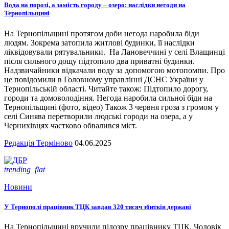
Вода на порозі, а замість городу – озеро: наслідки негоди на
Тернопільщині
На Тернопільщині протягом доби негода наробила біди
людям. Зокрема затопила житлові будинки, її наслідки
ліквідовували рятувальники. На Лановеччині у селі Влащинці
після сильного дощу підтопило два приватні будинки.
Надзвичайники відкачали воду за допомогою мотопомпи. Про
це повідомили в Головному управлінні ДСНС України у
Тернопільській області. Читайте також: Підтопило дорогу,
городи та домоволодіння. Негода наробила сильної біди на
Тернопільщині (фото, відео) Також 3 червня гроза з громом у
селі Синява перетворили людські городи на озера, а у
Чернихівцях частково обвалився міст.
Редакція Терміново
04.06.2025
trending_flat
Новини
У Тернополі працівник ТЦК завдав 320 тисяч збитків державі
На Тернопільщині вручили підозру працівнику ТЦК. Чоловік