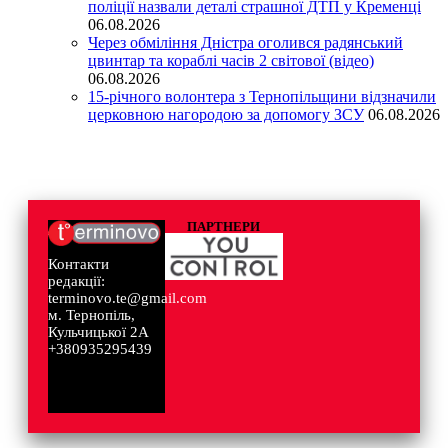
поліції назвали деталі страшної ДТП у Кременці
06.08.2026
Через обміління Дністра оголився радянський
цвинтар та кораблі часів 2 світової (відео)
06.08.2026
15-річного волонтера з Тернопільщини відзначили
церковною нагородою за допомогу ЗСУ
06.08.2026
ПАРТНЕРИ
Контакти
редакції:
terminovo.te@gmail.com
м. Тернопіль,
Кульчицької 2А
+380935295439