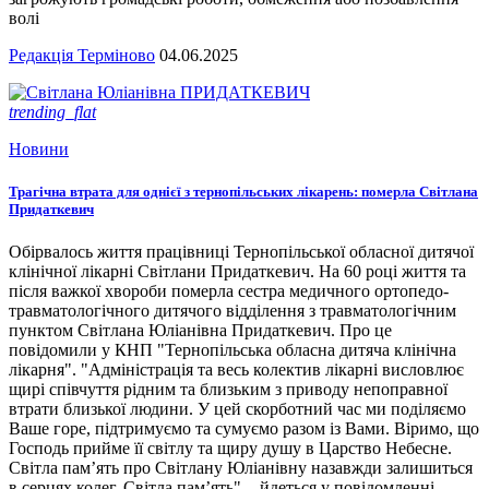
волі
Редакція Терміново
04.06.2025
trending_flat
Новини
Трагічна втрата для однієї з тернопільських лікарень: померла Світлана
Придаткевич
Обірвалось життя працівниці Тернопільської обласної дитячої
клінічної лікарні Світлани Придаткевич. На 60 році життя та
після важкої хвороби померла сестра медичного ортопедо-
травматологічного дитячого відділення з травматологічним
пунктом Світлана Юліанівна Придаткевич. Про це
повідомили у КНП "Тернопільська обласна дитяча клінічна
лікарня". "Адміністрація та весь колектив лікарні висловлює
щирі співчуття рідним та близьким з приводу непоправної
втрати близької людини. У цей скорботний час ми поділяємо
Ваше горе, підтримуємо та сумуємо разом із Вами. Віримо, що
Господь прийме її світлу та щиру душу в Царство Небесне.
Світла пам’ять про Світлану Юліанівну назавжди залишиться
в серцях колег. Світла пам’ять", - йдеться у повідомленні.