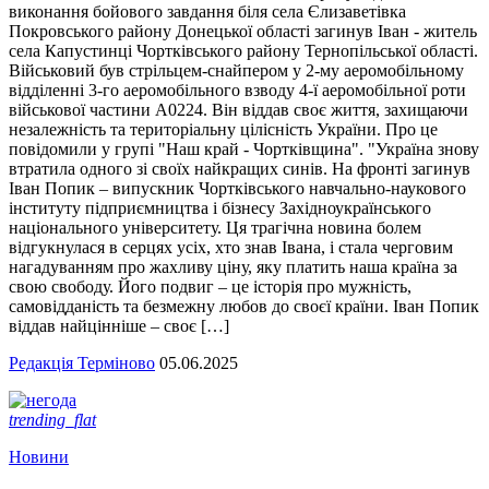
виконання бойового завдання біля села Єлизаветівка
Покровського району Донецької області загинув Іван - житель
села Капустинці Чортківського району Тернопільської області.
Військовий був стрільцем-снайпером у 2-му аеромобільному
відділенні 3-го аеромобільного взводу 4-ї аеромобільної роти
військової частини А0224. Він віддав своє життя, захищаючи
незалежність та територіальну цілісність України. Про це
повідомили у групі "Наш край - Чортківщина". "Україна знову
втратила одного зі своїх найкращих синів. На фронті загинув
Іван Попик – випускник Чортківського навчально-наукового
інституту підприємництва і бізнесу Західноукраїнського
національного університету. Ця трагічна новина болем
відгукнулася в серцях усіх, хто знав Івана, і стала черговим
нагадуванням про жахливу ціну, яку платить наша країна за
свою свободу. Його подвиг – це історія про мужність,
самовідданість та безмежну любов до своєї країни. Іван Попик
віддав найцінніше – своє […]
Редакція Терміново
05.06.2025
trending_flat
Новини