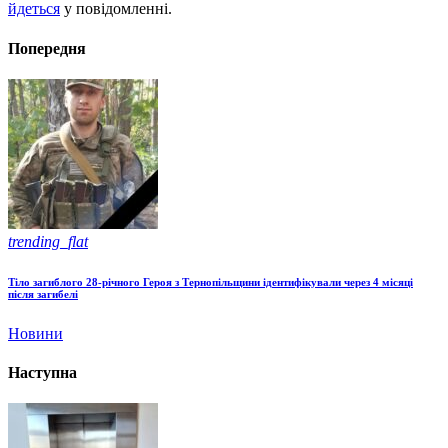
йдеться
у повідомленні.
Попередня
trending_flat
Тіло загиблого 28-річного Героя з Тернопільщини ідентифікували через 4 місяці
після загибелі
Новини
Наступна