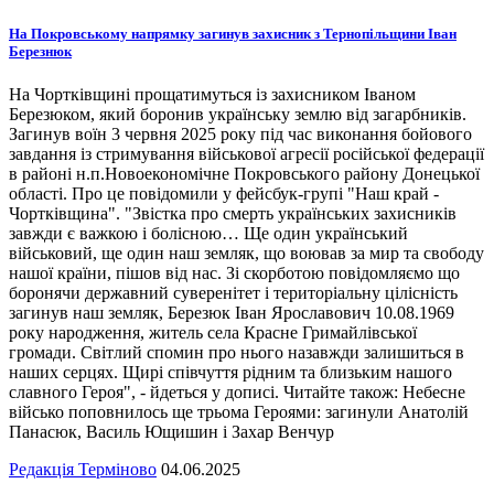
На Покровському напрямку загинув захисник з Тернопільщини Іван
Березнюк
На Чортківщині прощатимуться із захисником Іваном
Березюком, який боронив українську землю від загарбників.
Загинув воїн 3 червня 2025 року під час виконання бойового
завдання із стримування військової агресії російської федерації
в районі н.п.Новоекономічне Покровського району Донецької
області. Про це повідомили у фейсбук-групі "Наш край -
Чортківщина". "Звістка про смерть українських захисників
завжди є важкою і болісною… Ще один український
військовий, ще один наш земляк, що воював за мир та свободу
нашої країни, пішов від нас. Зі скорботою повідомляємо що
боронячи державний суверенітет і територіальну цілісність
загинув наш земляк, Березюк Іван Ярославович 10.08.1969
року народження, житель села Красне Гримайлівської
громади. Світлий спомин про нього назавжди залишиться в
наших серцях. Щирі співчуття рідним та близьким нашого
славного Героя", - йдеться у дописі. Читайте також: Небесне
військо поповнилось ще трьома Героями: загинули Анатолій
Панасюк, Василь Ющишин і Захар Венчур
Редакція Терміново
04.06.2025