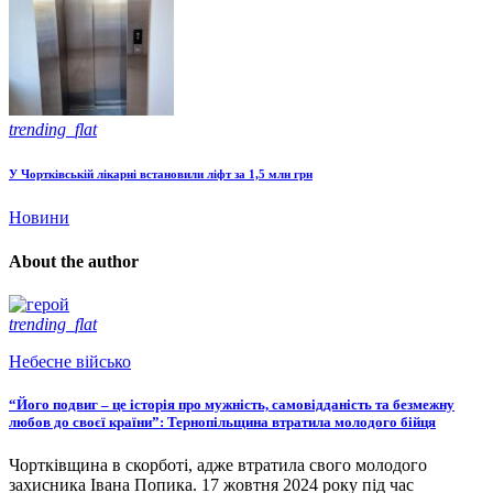
trending_flat
У Чортківській лікарні встановили ліфт за 1,5 млн грн
Новини
About the author
trending_flat
Небесне військо
“Його подвиг – це історія про мужність, самовідданість та безмежну
любов до своєї країни”: Тернопільщина втратила молодого бійця
Чортківщина в скорботі, адже втратила свого молодого
захисника Івана Попика. 17 жовтня 2024 року під час