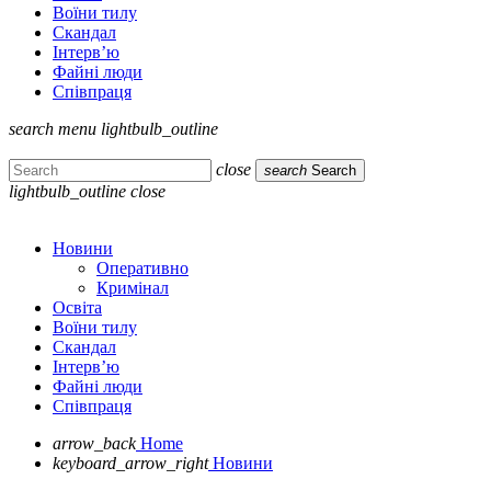
Воїни тилу
Скандал
Інтерв’ю
Файні люди
Співпраця
search
menu
lightbulb_outline
close
search
Search
lightbulb_outline
close
Новини
Оперативно
Кримінал
Освіта
Воїни тилу
Скандал
Інтерв’ю
Файні люди
Співпраця
arrow_back
Home
keyboard_arrow_right
Новини