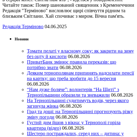
Читайте також: Помер шанований священник з Кременеччини
Редакція "Терміново" висловлює щирі співчуття рідним та
близьким Світлани. Хай спочиває з миром. Вічна пам'ять.
Редакція Терміново
04.06.2025
Новини
Томати пелаті у власному соку: як закрити на зиму
без оцту й кислоти
06.08.2026
ПриватБанк змінює правила переказів: що
потрібно знати
06.08.2026
Деяким тернополянам припинять надсилати пенсії
на картку: що треба зробити до 15 вересня
06.08.2026
“Нам дуже боляче”: волонтерів “На Щиті” з
Тернопільщини образили та зневажили
06.08.2026
На Тернопільщині судитимуть водія, через якого
загинула жінка
06.08.2026
Град та дощі: на Тернопільщині прогнозують різку
зміну погоди
06.08.2026
Густий дим йшов з вікна: у Тернополі горіла
квартира (відео)
06.08.2026
Шестеро постраждалих, серед них – дитина: у