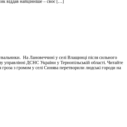
пик віддав найцінніше – своє […]
тувальники. На Лановеччині у селі Влащинці після сильного
у управлінні ДСНС України у Тернопільській області. Читайте
я гроза з громом у селі Синява перетворили людські городи на