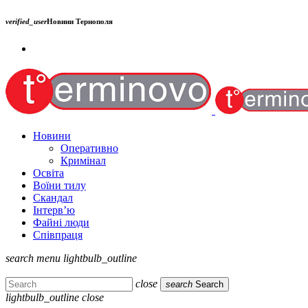
verified_user
Новини Тернополя
Новини
Оперативно
Кримінал
Освіта
Воїни тилу
Скандал
Інтерв’ю
Файні люди
Співпраця
search
menu
lightbulb_outline
close
search
Search
lightbulb_outline
close