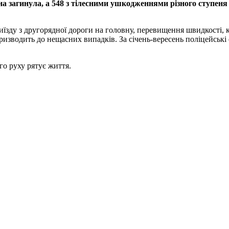
на загинула, а 548 з тілесними ушкодженнями різного ступеня
їзду з другорядної дороги на головну, перевищення швидкості, к
зводить до нещасних випадків. За січень-вересень поліцейські об
о руху рятує життя.