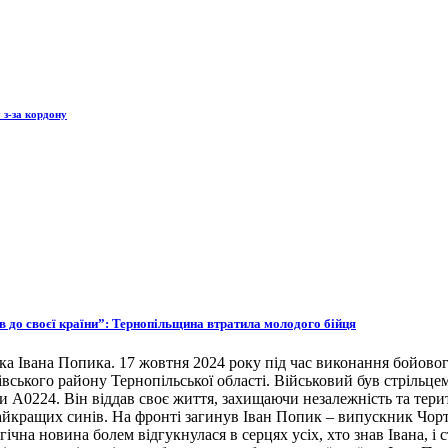
 з-за кордону
ов до своєї країни”: Тернопільщина втратила молодого бійця
ка Івана Попика. 17 жовтня 2024 року під час виконання бойовог
івського району Тернопільської області. Військовий був стрільце
ни А0224. Він віддав своє життя, захищаючи незалежність та тери
 найкращих синів. На фронті загинув Іван Попик – випускник Чор
гічна новина болем відгукнулася в серцях усіх, хто знав Івана, 