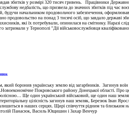
вдав збитків у розмірі 320 тисяч гривень. Працівники Державн
ужбову недбалість, що призвела до значних збитків під час воє
й, будучи начальником продовольчого забезпечення, оформлював 
ано продовольство на понад 3 тисячі осіб, що завдало державі зб
ахисників, які їх потребували, опинилася на смітнику. Наразі сл
 затримали у Тернополі "Дії військовослужбовця кваліфіковано 
знюк
 який боронив українську землю від загарбників. Загинув воїн 3
н.п.Новоекономічне Покровського району Донецької області. Про 
 болісною… Ще один український військовий, ще один наш земляк,
ериторіальну цілісність загинув наш земляк, Березюк Іван Ярос
лишиться в наших серцях. Щирі співчуття рідним та близьким наш
натолій Панасюк, Василь Ющишин і Захар Венчур