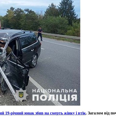
й 19-річний юнак збив на смерть жінку і втік
. Загалом від п