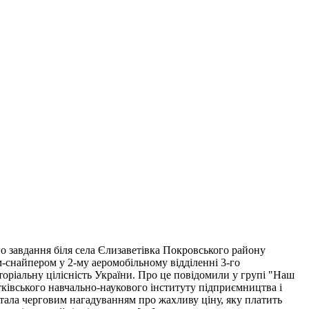
о завдання біля села Єлизаветівка Покровського району
м-снайпером у 2-му аеромобільному відділенні 3-го
торіальну цілісність України. Про це повідомили у групі "Наш
тківського навчально-наукового інституту підприємництва і
і стала черговим нагадуванням про жахливу ціну, яку платить