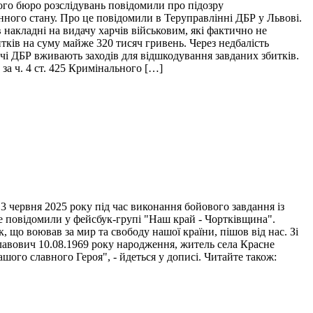
ого бюро розслідувань повідомили про підозру
нного стану. Про це повідомили в Теруправлінні ДБР у Львові.
накладні на видачу харчів військовим, які фактично не
итків на суму майже 320 тисяч гривень. Через недбалість
ідчі ДБР вживають заходів для відшкодування завданих збитків.
за ч. 4 ст. 425 Кримінального […]
 червня 2025 року під час виконання бойового завдання із
це повідомили у фейсбук-групі "Наш край - Чортківщина".
 що воював за мир та свободу нашої країни, пішов від нас. Зі
лавович 10.08.1969 року народження, житель села Красне
ого славного Героя", - йдеться у дописі. Читайте також: