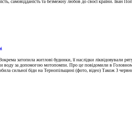
ість, самовідданість та безмежну любов до своєї країни. Іван По
ні
окрема затопила житлові будинки, її наслідки ліквідовували ря
ли воду за допомогою мотопомпи. Про це повідомили в Головном
била сильної біди на Тернопільщині (фото, відео) Також 3 червн