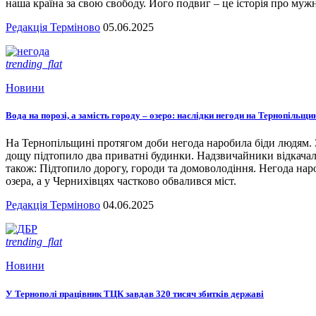
наша країна за свою свободу. Його подвиг – це історія про мужн
Редакція Терміново
05.06.2025
trending_flat
Новини
Вода на порозі, а замість городу – озеро: наслідки негоди на Тернопільщи
На Тернопільщині протягом доби негода наробила біди людям. З
дощу підтопило два приватні будинки. Надзвичайники відкача
також: Підтопило дорогу, городи та домоволодіння. Негода наро
озера, а у Чернихівцях частково обвалився міст.
Редакція Терміново
04.06.2025
trending_flat
Новини
У Тернополі працівник ТЦК завдав 320 тисяч збитків державі