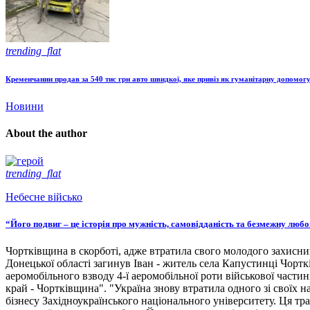
trending_flat
Кременчанин продав за 540 тис грн авто швидкої, яке привіз як гуманітарну допомогу
Новини
About the author
trending_flat
Небесне військо
“Його подвиг – це історія про мужність, самовідданість та безмежну люб
Чортківщина в скорботі, адже втратила свого молодого захисни
Донецької області загинув Іван - житель села Капустинці Чортк
аеромобільного взводу 4-ї аеромобільної роти військової части
край - Чортківщина". "Україна знову втратила одного зі своїх
бізнесу Західноукраїнського національного університету. Ця тра