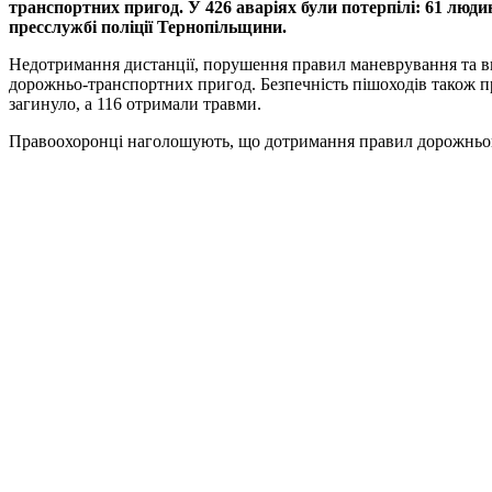
транспортних пригод. У 426 аваріях були потерпілі: 61 люди
пресслужбі поліції Тернопільщини.
Недотримання дистанції, порушення правил маневрування та ви
дорожньо-транспортних пригод. Безпечність пішоходів також при
загинуло, а 116 отримали травми.
Правоохоронці наголошують, що дотримання правил дорожньог