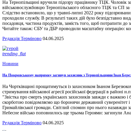
На Тернопільщині вручили підозру працівнику ТЦК. Чоловік за
військовослужбовцю Тернопільського обласного ТЦК та СП за сл
Слідство встановило, що у травні-липні 2022 року підозрювани
проходили службу. В результаті таких дій було безпідставно вид
посадовця, частина продуктів, замість того, щоб потрапити до з
Читайте також: СБУ та ДБР проводили масштабну операцію: кого
Редакція Терміново
04.06.2025
trending_flat
Новини
На Покровському напрямку загинув захисник з Тернопільщини Іван Бере
На Чортківщині прощатимуться із захисником Іваном Березюком,
стримування військової агресії російської федерації в районі 
"Звістка про смерть українських захисників завжди є важкою і
скорботою повідомляємо що боронячи державний суверенітет і т
Гримайлівської громади. Світлий спомин про нього назавжди за
Небесне військо поповнилось ще трьома Героями: загинули А
Редакція Терміново
04.06.2025