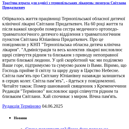
Трагічна втрата для однієї з тернопільських лікарень: померла Світлана
Придаткевич
Обірвалось життя працівниці Тернопільської обласної дитячої
клінічної лікарні Світлани Придаткевич. На 60 році життя та
після важкої хвороби померла сестра медичного ортопедо-
травматологічного дитячого відділення з травматологічним
пунктом Світлана Юліанівна Придаткевич. Про це
повідомили у КНП "Тернопільська обласна дитяча клінічна
лікарня". "Адміністрація та весь колектив лікарні висловлює
щирі співчуття рідним та близьким з приводу непоправної
втрати близької людини. У цей скорботний час ми поділяємо
Ваше горе, підтримуємо та сумуємо разом із Вами. Віримо, що
Господь прийме її світлу та щиру душу в Царство Небесне.
Світла пам’ять про Світлану Юліанівну назавжди залишиться
в серцях колег. Світла пам’ять", - йдеться у повідомленні.
Читайте також: Помер шанований священник з Кременеччини
Редакція "Терміново" висловлює щирі співчуття рідним та
близьким Світлани. Хай спочиває з миром. Вічна пам'ять.
Редакція Терміново
04.06.2025
Новини