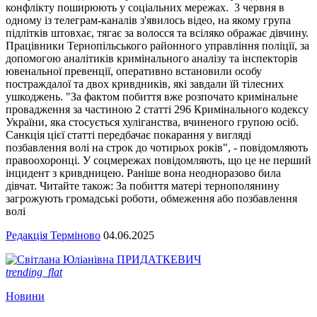
конфлікту поширюють у соціальних мережах. 3 червня в
одному із телеграм-каналів з'явилось відео, на якому група
підлітків штовхає, тягає за волосся та всіляко ображає дівчину.
Працівники Тернопільського районного управління поліції, за
допомогою аналітиків кримінального аналізу та інспекторів
ювенальної превенції, оперативно встановили особу
постраждалої та двох кривдників, які завдали їй тілесних
ушкоджень. "За фактом побиття вже розпочато кримінальне
провадження за частиною 2 статті 296 Кримінального кодексу
України, яка стосується хуліганства, вчиненого групою осіб.
Санкція цієї статті передбачає покарання у вигляді
позбавлення волі на строк до чотирьох років", - повідомляють
правоохоронці. У соцмережах повідомляють, що це не перший
інцидент з кривдницею. Раніше вона неодноразово била
дівчат. Читайте також: За побиття матері тернополянину
загрожують громадські роботи, обмеження або позбавлення
волі
Редакція Терміново
04.06.2025
trending_flat
Новини