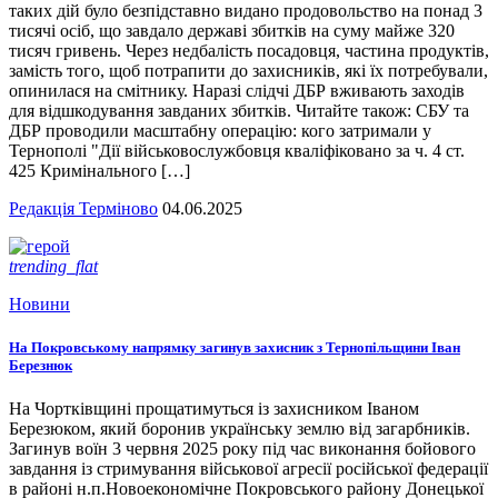
таких дій було безпідставно видано продовольство на понад 3
тисячі осіб, що завдало державі збитків на суму майже 320
тисяч гривень. Через недбалість посадовця, частина продуктів,
замість того, щоб потрапити до захисників, які їх потребували,
опинилася на смітнику. Наразі слідчі ДБР вживають заходів
для відшкодування завданих збитків. Читайте також: СБУ та
ДБР проводили масштабну операцію: кого затримали у
Тернополі "Дії військовослужбовця кваліфіковано за ч. 4 ст.
425 Кримінального […]
Редакція Терміново
04.06.2025
trending_flat
Новини
На Покровському напрямку загинув захисник з Тернопільщини Іван
Березнюк
На Чортківщині прощатимуться із захисником Іваном
Березюком, який боронив українську землю від загарбників.
Загинув воїн 3 червня 2025 року під час виконання бойового
завдання із стримування військової агресії російської федерації
в районі н.п.Новоекономічне Покровського району Донецької