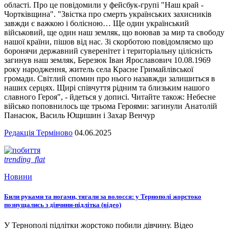
області. Про це повідомили у фейсбук-групі "Наш край -
Чортківщина". "Звістка про смерть українських захисників
завжди є важкою і болісною… Ще один український
військовий, ще один наш земляк, що воював за мир та свободу
нашої країни, пішов від нас. Зі скорботою повідомляємо що
боронячи державний суверенітет і територіальну цілісність
загинув наш земляк, Березюк Іван Ярославович 10.08.1969
року народження, житель села Красне Гримайлівської
громади. Світлий спомин про нього назавжди залишиться в
наших серцях. Щирі співчуття рідним та близьким нашого
славного Героя", - йдеться у дописі. Читайте також: Небесне
військо поповнилось ще трьома Героями: загинули Анатолій
Панасюк, Василь Ющишин і Захар Венчур
Редакція Терміново
04.06.2025
trending_flat
Новини
Били руками та ногами, тягали за волосся: у Тернополі жорстоко
познущались з дівчини-підлітка (відео)
У Тернополі підлітки жорстоко побили дівчину. Відео