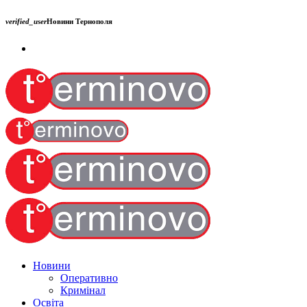
verified_user
Новини Тернополя
Новини
Оперативно
Кримінал
Освіта