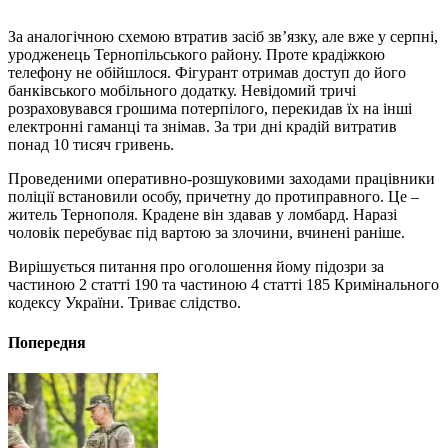
За аналогічною схемою втратив засіб зв’язку, але вже у серпні,
уродженець Тернопільського району. Проте крадіжкою
телефону не обійшлося. Фігурант отримав доступ до його
банківського мобільного додатку. Невідомий тричі
розраховувався грошима потерпілого, перекидав їх на інші
електронні гаманці та знімав. За три дні крадій витратив
понад 10 тисяч гривень.
Проведеними оперативно-розшуковими заходами працівники
поліції встановили особу, причетну до протиправного. Це –
житель Тернополя. Крадене він здавав у ломбард. Наразі
чоловік перебуває під вартою за злочини, вчинені раніше.
Вирішується питання про оголошення йому підозри за
частиною 2 статті 190 та частиною 4 статті 185 Кримінального
кодексу України. Триває слідство.
Попередня