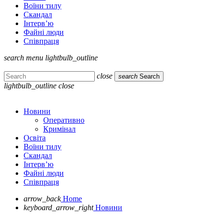
Воїни тилу
Скандал
Інтерв’ю
Файні люди
Співпраця
search
menu
lightbulb_outline
close
search
Search
lightbulb_outline
close
Новини
Оперативно
Кримінал
Освіта
Воїни тилу
Скандал
Інтерв’ю
Файні люди
Співпраця
arrow_back
Home
keyboard_arrow_right
Новини