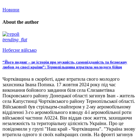
Новини
About the author
trending_flat
Небесне військо
“Його подвиг – це історія про мужність, самовідданість та безмежну
любов до своєї країни”: Тернопільщина втратила молодого бійця
Чортківщина в скорботі, адже втратила свого молодого
захисника Івана Попика. 17 жовтня 2024 року під час
виконання бойового завдання біля села Єлизаветівка
Покровського району Донецької області загинув Іван - житель
села Капустинці Чортківського району Тернопільської області.
Військовий був стрільцем-снайпером у 2-му аеромобільному
відділенні 3-го аеромобільного взводу 4-ї аеромобільної роти
військової частини А0224. Він віддав своє життя, захищаючи
незалежність та територіальну цілісність України. Про це
повідомили у групі "Наш край - Чортківщина". "Україна знову
втратила одного зі своїх найкращих синів. На фронті загинув