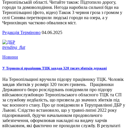
Тернопільській області. Читайте також: Підтопило дорогу,
городи та домоволодіння. Негода наробила сильної біди на
Тернопільщині (фото, відео) Також 3 червня гроза з громом у
селі Синява перетворили людські городи на озера, а у
Чернихівцях частково обвалився міст.
Редакція Терміново
04.06.2025
trending_flat
Новини
У Тернополі працівник ТЦК завдав 320 тисяч збитків державі
На Тернопільщині вручили підозру працівнику ТЦК. Чоловік
завдав збитків у розмірі 320 тисяч гривень. Працівники
Державного бюро розслідувань повідомили про підозру
військовослужбовцю Тернопільського обласного ТЦК та СП
за службову недбалість, що призвела до значних збитків під
час воєнного стану. Про це повідомили в Теруправлінні ДБР у
Львові. Слідство встановило, що у травні-липні 2022 року
підозрюваний, будучи начальником продовольчого
забезпечення, оформлював накладні на видачу харчів
військовим, які фактично не проходили службу. В результаті