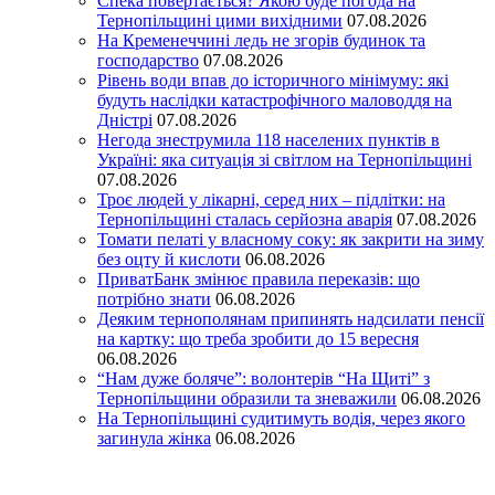
Спека повертається? Якою буде погода на
Тернопільщині цими вихідними
07.08.2026
На Кременеччині ледь не згорів будинок та
господарство
07.08.2026
Рівень води впав до історичного мінімуму: які
будуть наслідки катастрофічного маловоддя на
Дністрі
07.08.2026
Негода знеструмила 118 населених пунктів в
Україні: яка ситуація зі світлом на Тернопільщині
07.08.2026
Троє людей у лікарні, серед них – підлітки: на
Тернопільщині сталась серйозна аварія
07.08.2026
Томати пелаті у власному соку: як закрити на зиму
без оцту й кислоти
06.08.2026
ПриватБанк змінює правила переказів: що
потрібно знати
06.08.2026
Деяким тернополянам припинять надсилати пенсії
на картку: що треба зробити до 15 вересня
06.08.2026
“Нам дуже боляче”: волонтерів “На Щиті” з
Тернопільщини образили та зневажили
06.08.2026
На Тернопільщині судитимуть водія, через якого
загинула жінка
06.08.2026