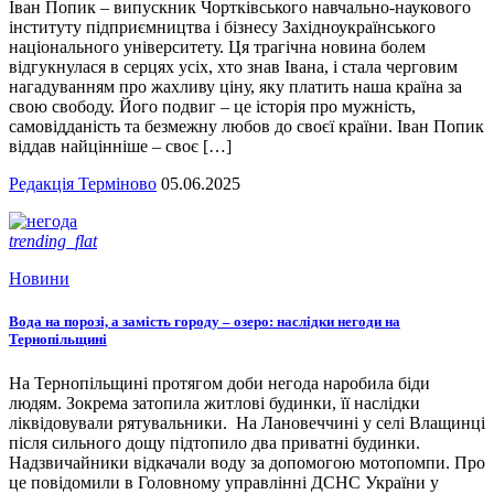
Іван Попик – випускник Чортківського навчально-наукового
інституту підприємництва і бізнесу Західноукраїнського
національного університету. Ця трагічна новина болем
відгукнулася в серцях усіх, хто знав Івана, і стала черговим
нагадуванням про жахливу ціну, яку платить наша країна за
свою свободу. Його подвиг – це історія про мужність,
самовідданість та безмежну любов до своєї країни. Іван Попик
віддав найцінніше – своє […]
Редакція Терміново
05.06.2025
trending_flat
Новини
Вода на порозі, а замість городу – озеро: наслідки негоди на
Тернопільщині
На Тернопільщині протягом доби негода наробила біди
людям. Зокрема затопила житлові будинки, її наслідки
ліквідовували рятувальники. На Лановеччині у селі Влащинці
після сильного дощу підтопило два приватні будинки.
Надзвичайники відкачали воду за допомогою мотопомпи. Про
це повідомили в Головному управлінні ДСНС України у