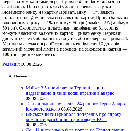
перекази між картками через Приват24, повідомляється на
сайті банку. Наразі діють такі умови: переказ із картки
іноземного банку на картку ПриватБанку — 1% замість
стандартних 1,5%; переказ із валютної картки ПриватБанку на
закордонну картку — 1% (мінімум 50 грн) замість 2% (мінімум
50 грн). Скористатися пільговими тарифами до 31 серпня
можуть власники валютних карток ПриватБанку. Перекази
доступні через мобільний застосунок або вебверсію Приват24.
Мінімальна сума операції становить еквівалент 10 доларів, а
загальний місячний ліміт на перекази на закордонні картки —
100 тис. грн в еквіваленті.
Редакція
06.08.2026
Новини
Майже 3,5 промілле: на Тернопільщині
надзвичайно п’яний водій втрапив в аварію
08.08.2026
Тернопільщина втратила 24-річного Героя Андрія
Іскоростенського
08.08.2026
Військовий із Тернополя попередив про спробу
виманити дані бійців під виглядом ВСП
08.08.2026
До +12 вночі: якою буде погода на Тернопільщині