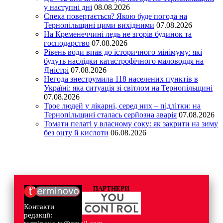
у наступні дні
08.08.2026
Спека повертається? Якою буде погода на
Тернопільщині цими вихідними
07.08.2026
На Кременеччині ледь не згорів будинок та
господарство
07.08.2026
Рівень води впав до історичного мінімуму: які
будуть наслідки катастрофічного маловоддя на
Дністрі
07.08.2026
Негода знеструмила 118 населених пунктів в
Україні: яка ситуація зі світлом на Тернопільщині
07.08.2026
Троє людей у лікарні, серед них – підлітки: на
Тернопільщині сталась серйозна аварія
07.08.2026
Томати пелаті у власному соку: як закрити на зиму
без оцту й кислоти
06.08.2026
ПАРТНЕРИ
Контакти
редакції: