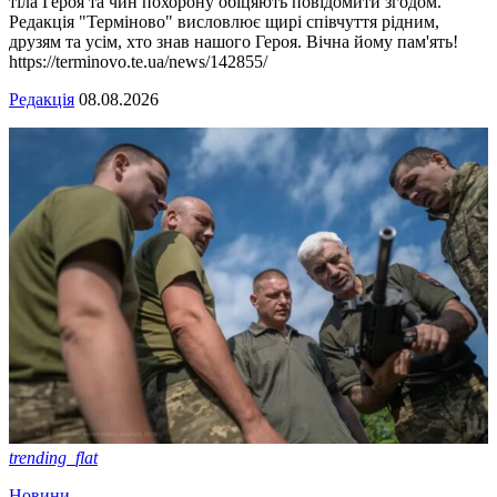
тіла Героя та чин похорону обіцяють повідомити згодом.
Редакція "Терміново" висловлює щирі співчуття рідним,
друзям та усім, хто знав нашого Героя. Вічна йому пам'ять!
https://terminovo.te.ua/news/142855/
Редакція
08.08.2026
trending_flat
Новини