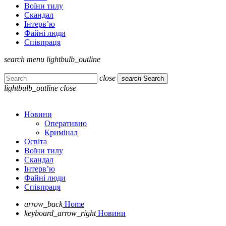
Воїни тилу
Скандал
Інтерв’ю
Файні люди
Співпраця
search
menu
lightbulb_outline
close
search
Search
lightbulb_outline
close
Новини
Оперативно
Кримінал
Освіта
Воїни тилу
Скандал
Інтерв’ю
Файні люди
Співпраця
arrow_back
Home
keyboard_arrow_right
Новини