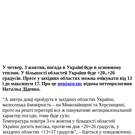
У четвер, 3 жовтня, погода в Україні буде в основному
теплою. У більшості областей України буде +20..+26
градусів. Проте у західних областях можна очікувати від 13
і до максимум 17. Про це
повідомляє
відома метеорологиня
Наталка Діденко.
“А завтра дощі пройдуть в західних областях України,
малесенька ймовірність – на Миколаївщині та Херсонщині,
проте на решті території все ж пануватиме антициклональний
характер погоди, тому буде сухо.
Температура повітря 3-го жовтня у більшості областей
України досить висока, протягом дня +20+26 градусів, у
західних областях +13+17 градусів”, – йдеться у повідомленні.