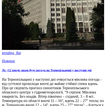
trending_flat
Новини
До +12 вночі: якою буде погода на Тернопільщині у наступні дні
На Тернопільщині у наступні дні очікується мінлива погода -
від суттєвої прохолоди вночі до майже стійкої спеки вдень.
Про це свідчить прогноз синоптиків Тернопільського
обласного центру з гідрометеорології. "9 серпня: Мінлива
хмарність. Без опадів. Вітер північно – східний, 3 – 8 м/с.
Температура по області вночі 11 – 16°, вдень 22 – 27° тепла; по
м. Тернополю вночі 12 – 14°, вдень 25 – 27° тепла", - йдеться у