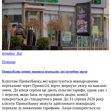
trending_flat
Новини
ПриватБанк змінює правила переказів: що потрібно знати
Клієнтам ПриватБанку, які користуються міжнародними
переказами через Приват24, варто звернути увагу на важливі
зміни. До кінця серпня ще діють пільгові тарифи, однак уже з
1 вересня, якщо банк не продовжить акцію, комісії
повернуться до стандартного рівня. До 31 серпня 2026 року
клієнти ПриватБанку можуть здійснювати міжнародні
перекази за зниженими тарифами. Акція поширюється на