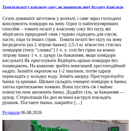
Томати пелаті у власному соку: як закрити на зиму без оцту й кислоти
Сезон домашніх заготовок у розпалі, і саме зараз господині
консервують помідори на зиму. Один із найпопулярніших
способів – томати пелаті у власному соку без оцту, які
зберігають природний смак і чудово підходять для соусів,
пасти, піци та інших страв. Томати пелаті без оцту на зиму
Інгредієнти (на 2 літрові банки): 2,5-3 кг м'ясистих стиглих
помідорів (типу "сливка") 1 ч. л. солі без гірки на кожну
літрову банку 1 ч. л. цукру (за бажанням, якщо помідори
кислуваті) Як приготувати Відберіть щільні помідори без
пошкоджень. На кожному зробіть невеликий хрестоподібний
надріз. Залийте окропом на 1-2 хвилини, потім одразу
перекладіть у холодну воду. Зніміть шкірку. Простерилізуйте
банки та кришки. Щільно складіть очищені помідори в банки,
злегка притискаючи ложкою. Вони пустять сік і майже
повністю ним заповнять банку. Додайте сіль, за бажанням —
цукор. Стерилізація На дно великої каструлі покладіть
рушник. Поставте банки, накрийте […]
Редакція
06.08.2026