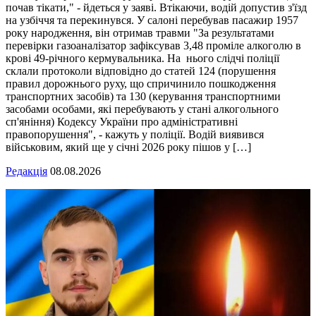
почав тікати," - йдеться у заяві. Втікаючи, водій допустив з'їзд
на узбіччя та перекинувся. У салоні перебував пасажир 1957
року народження, він отримав травми "За результатами
перевірки газоаналізатор зафіксував 3,48 проміле алкоголю в
крові 49-річного кермувальника. На нього слідчі поліції
склали протоколи відповідно до статей 124 (порушення
правил дорожнього руху, що спричинило пошкодження
транспортних засобів) та 130 (керування транспортними
засобами особами, які перебувають у стані алкогольного
сп'яніння) Кодексу України про адміністративні
правопорушення", - кажуть у поліції. Водій виявився
військовим, який ще у січні 2026 року пішов у […]
Редакція
08.08.2026