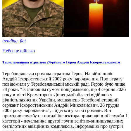
trending_flat
Небесне військо
Тернопільщина втратила 24-річного Героя Андрія Іскоростенського
Теребовлянська громада втратила Героя. На війні поліг
Андрій Іскоростенський 2002 року народження. Про втрату
повідомили у Теребовлянській міській раді. Герою було лише
24 роки. "Із глибоким сумом повідомляємо, що 4 серпня 2026
року в місті Краматорськ Донецької області відійшов у
вічність захисник України, мешканець Теребовлі старший
сержант Іскоростенський Андрій Миколайович, 26 грудня
2002 року народження", - йдеться у заяві громади. Він
проходив службу на посаді інспектора прикордонної служби 1
категорії - начальника другої групи зенітно-винищувальних
безпілотних авіаційних комплексів. Інформацію про зустріч