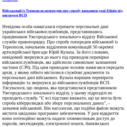
Військовий із Тернополя попередив про спробу виманити дані бійців під
виглядом ВСП
Невідома особа намагалася отримати персональні дані
українських військовослужбовців, представившись
працівником Ужгородського зонального відділу Військової
служби правопорядку. Про спробу попередив військовий із
Тернополя, начальник відділення комунікацій 50 окремої
артилерійської бригади Юрій Кульпа. За його словами,
невідомий звернувся до нього під приводом перевірки
військовослужбовців, які здійснили самовільне залишення
частини (СЗЧ). Під цим приводом чоловік намагався передати
архів, у якому нібито містилися службові документи та
персональні дані військових. Кульпа вирішив перевірити
інформацію та звернувся до військовослужбовців ВСП.
З'ясувалося, що людина, яка представилася представником
Ужгородського зонального відділу, у цьому підрозділі не
проходить службу. "Є всі підстави вважати, що це могла бути
спроба кіберрозвідки або збору персональних даних", -
зазначив військовий. Він наголосив, що подібні файли можуть
містити шкідливе програмне забезпечення. У разі відкриття
вони потенційно можуть надати зловмисникам доступ до
паролів, месенджерів, електронної пошти, банківських