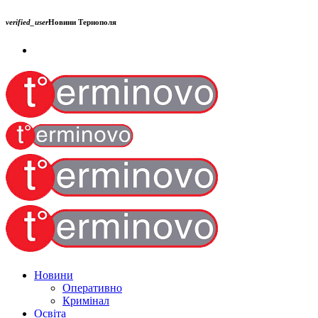
verified_user
Новини Тернополя
Новини
Оперативно
Кримінал
Освіта