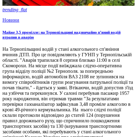
trending_flat
Новини
Майже 3,5 промілле: на Тернопільщині надзвичайно п’яний водій
втрапив в аварію
На Тернопільщині водій у стані алкогольного сп'яніння
вчинив ДТП. Про це повідомляють у ГУНП у Тернопільській
області. "Аварія трапилася 8 серпня близько 11:00 в селі
Скоморохи. На місце події виїжджала слідчо-оперативна
група відділу поліції №2 Тернополя. за попередньою
інформацією, водій автомобіля ВАЗ 2108 не зупинився на
вимогу співробітників групи реагування патрульної поліції та
почав тікати," - йдеться у заяві. Втікаючи, водій допустив з'їзд
на узбіччя та перекинувся. У салоні перебував пасажир 1957
року народження, він отримав травми "За результатами
перевірки газоаналізатор зафіксував 3,48 проміле алкоголю в
крові 49-річного кермувальника. На нього слідчі поліції
склали протоколи відповідно до статей 124 (порушення
правил дорожнього руху, що спричинило пошкодження
транспортних засобів) та 130 (керування транспортними
засобами особами, які перебувають у стані алкогольного