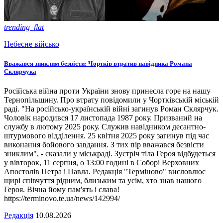
trending_flat
Небесне військо
Вважався зниклим безвісти: Чортків втратив навідника Романа
Склярчука
Російська війна проти України знову принесла горе на нашу
Тернопільщину. Про втрату повідомили у Чортківській міській
раді. "На російсько-українській війні загинув Роман Склярчук.
Чоловік народився 17 листопада 1987 року. Призваний на
службу в лютому 2025 року. Служив навідником десантно-
штурмового відділення. 25 квітня 2025 року загинув під час
виконання бойового завдання. З тих пір вважався безвісти
зниклим", - сказали у міськраді. Зустріч тіла Героя відбудеться
у вівторок, 11 серпня, о 13:00 годині в Соборі Верховних
Апостолів Петра і Павла. Редакція "Терміново" висловлює
щирі співчуття рідним, близьким та усім, хто знав нашого
Героя. Вічна йому пам'ять і слава!
https://terminovo.te.ua/news/142994/
Редакція
10.08.2026