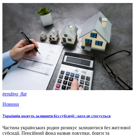
trending_flat
Новини
Українців можуть залишити без субсидії : кого це стосується
Частина українських родин ризикує залишитися без житлової
субсидії. Пенсійний фонд назвав покупки, борги та