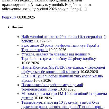
сп'яніння) Кодексу України про адміністративні
правопорушення", - кажуть у поліції. Водій виявився
військовим, який ще у січні 2026 року пішов у […]
Редакція
08.08.2026
Новини
Найсмачніші огірки за 20 хвилин і без стерилізації:
рецепт
10.08.2026
Було лише 20 років: на фронті загинув Герой з
Тернопільщини
10.08.2026
Утікала, лаялася та ховалася від поліції: у
Тернополі затримали п’яну 22-річну водійку
10.08.2026
Нікіта Кісельов, SKYLER і не тільки: у Тернополі
відбудеться безкоштовний концерт
10.08.2026
Біля АЗС у Тернополі знайшли тіло чоловіка: що
відомо
10.08.2026
Після важкої хвороби помер відомий
тернопільський лікар
10.08.2026
Масова троща на трасі М-19: є загиблий і поранена
дитина
10.08.2026
Температура впаде на 10 градусів, а вночі буде
дуже холодно: прогноз погоди на Тернопільщині