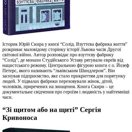
Історик Юрій Скира у книзі “Солід. Взуттєва фабрика життя”
розкриває маловідому сторінку історії Львова часів Другої
світової війни. Автор розповідає про взуттєву фабрику
“Солід”, де монахи Студійського Уставу рятували євреїв від
нацистського режиму. Центральною фігурою книги є о. Йозеф
Петерс, якого називають “львівським Шиндлером”. Він
заснував підприємство, яке стало прикриттям для порятунку
людей. У підвалах фабрики переховували жінок, дітей,
чоловіків, приречених на знищення. Книга Скири – це
документальне свідчення про героїзм і людяність у найтемніші
часи.
“Зі щитом або на щиті” Сергія
Кривоноса