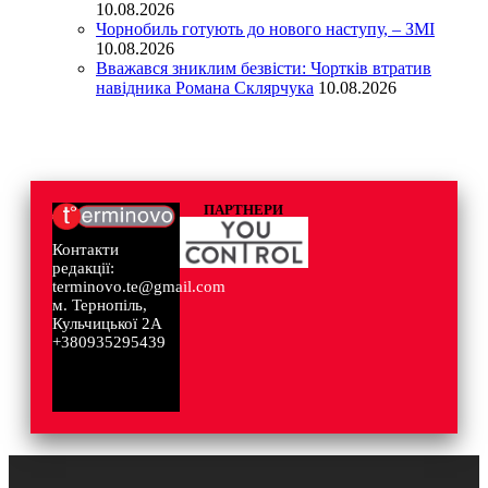
10.08.2026
Чорнобиль готують до нового наступу, – ЗМІ
10.08.2026
Вважався зниклим безвісти: Чортків втратив
навідника Романа Склярчука
10.08.2026
ПАРТНЕРИ
Контакти
редакції:
terminovo.te@gmail.com
м. Тернопіль,
Кульчицької 2А
+380935295439