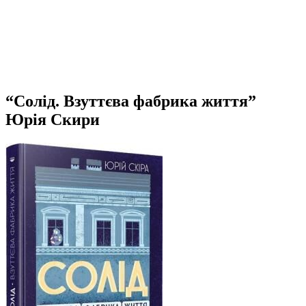
“Солід. Взуттєва фабрика життя”
Юрія Скири