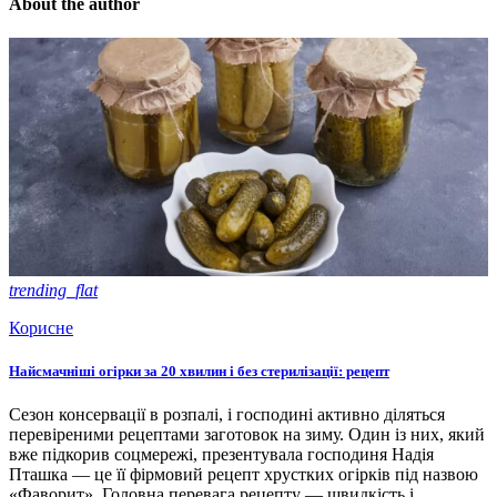
About the author
trending_flat
Корисне
Найсмачніші огірки за 20 хвилин і без стерилізації: рецепт
Сезон консервації в розпалі, і господині активно діляться
перевіреними рецептами заготовок на зиму. Один із них, який
вже підкорив соцмережі, презентувала господиня Надія
Пташка — це її фірмовий рецепт хрустких огірків під назвою
«Фаворит». Головна перевага рецепту — швидкість і