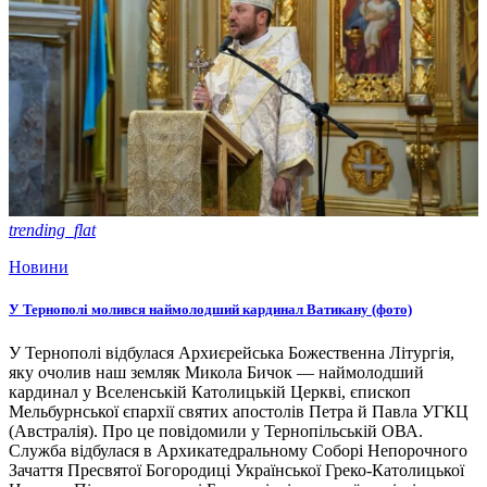
trending_flat
Новини
У Тернополі молився наймолодший кардинал Ватикану (фото)
У Тернополі відбулася Архиєрейська Божественна Літургія,
яку очолив наш земляк Микола Бичок — наймолодший
кардинал у Вселенській Католицькій Церкві, єпископ
Мельбурнської єпархії святих апостолів Петра й Павла УГКЦ
(Австралія). Про це повідомили у Тернопільській ОВА.
Служба відбулася в Архикатедральному Соборі Непорочного
Зачаття Пресвятої Богородиці Української Греко-Католицької