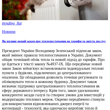
trending_flat
Новини
Як вплине новий закон про теплопостачання на тарифи та якість послуг
Президент України Володимир Зеленський підписав закон,
який змінює правила теплопостачання в Україні. Документ
обіцяє точніший облік тепла та новий підхід до тарифів. Про
це йдеться у тексті закону №4937-ІХ. Що передбачає новий
закон Закон зобов'язує встановлювати індивідуальні теплові
пункти у будівлях, підключених до централізованого
опалення. Це обладнання дозволить точніше регулювати та
обліковувати тепло в кожному будинку. Документ також
визначає підтримку централізованого теплопостачання як
сферу державного інтересу. Крім того, закон удосконалює
конкурентні засади галузі та створює умови для інвестицій у
модернізацію теплових мереж. Окремо передбачено стимули
для використання відновлюваних джерел енергії та
когенерації - технології, яка одночасно виробляє тепло й