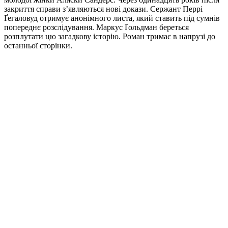
закриття справи з’являються нові докази. Сержант Перрі
Ґегаловуд отримує анонімного листа, який ставить під сумнів
попереднє розслідування. Маркус Ґольдман береться
розплутати цю загадкову історію. Роман тримає в напрузі до
останньої сторінки.