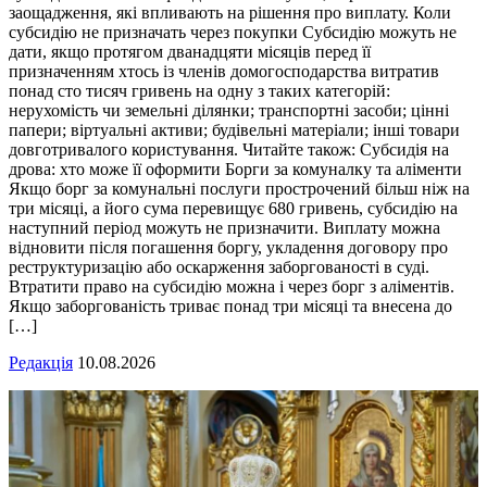
заощадження, які впливають на рішення про виплату. Коли
субсидію не призначать через покупки Субсидію можуть не
дати, якщо протягом дванадцяти місяців перед її
призначенням хтось із членів домогосподарства витратив
понад сто тисяч гривень на одну з таких категорій:
нерухомість чи земельні ділянки; транспортні засоби; цінні
папери; віртуальні активи; будівельні матеріали; інші товари
довготривалого користування. Читайте також: Субсидія на
дрова: хто може її оформити Борги за комуналку та аліменти
Якщо борг за комунальні послуги прострочений більш ніж на
три місяці, а його сума перевищує 680 гривень, субсидію на
наступний період можуть не призначити. Виплату можна
відновити після погашення боргу, укладення договору про
реструктуризацію або оскарження заборгованості в суді.
Втратити право на субсидію можна і через борг з аліментів.
Якщо заборгованість триває понад три місяці та внесена до
[…]
Редакція
10.08.2026