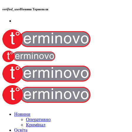
verified_user
Новини Тернополя
Новини
Оперативно
Кримінал
Освіта