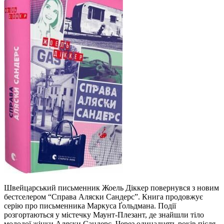
Швейцарський письменник Жоель Діккер повернувся з новим
бестселером “Справа Аляски Сандерс”. Книга продовжує
серію про письменника Маркуса Ґольдмана. Події
розгортаються у містечку Маунт-Плезант, де знайшли тіло
молодої жінки Аляски Сандерс. Через одинадцять років після