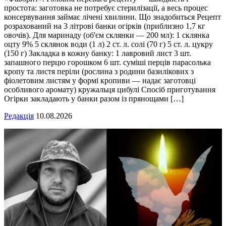
простота: заготовка не потребує стерилізації, а весь процес
консервування займає лічені хвилини. Що знадобиться Рецепт
розрахований на 3 літрові банки огірків (приблизно 1,7 кг
овочів). Для маринаду (об'єм склянки — 200 мл): 1 склянка
оцту 9% 5 склянок води (1 л) 2 ст. л. солі (70 г) 5 ст. л. цукру
(150 г) Закладка в кожну банку: 1 лавровий лист 3 шт.
запашного перцю горошком 6 шт. суміші перців парасолька
кропу та листя періли (рослина з родини базилікових з
фіолетовим листям у формі кропиви — надає заготовці
особливого аромату) кружальця цибулі Спосіб приготування
Огірки закладають у банки разом із прянощами […]
Редакція
10.08.2026