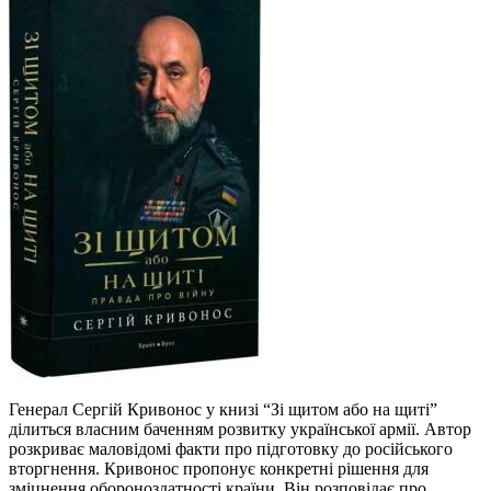
Генерал Сергій Кривонос у книзі “Зі щитом або на щиті”
ділиться власним баченням розвитку української армії. Автор
розкриває маловідомі факти про підготовку до російського
вторгнення. Кривонос пропонує конкретні рішення для
зміцнення обороноздатності країни. Він розповідає про