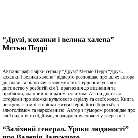
“Друзі, коханки і велика халепа”
Метью Перрі
Автобіографія зірки серіалу “Друзі” Метью Перрі “Друзі,
коханки і велика халепа” відверто розповідає про шлях актора
до слави та боротьбу із залежністю. Перрі описує своє
дитинство у розбитій сім’ї, прагнення до визнання та
проблеми, які прийшли разом з успіхом. Актор ділиться
історіями про зйомки культового серіалу та своїх колег. Книга
розкриває темні сторінки життя Перрі, його боротьбу з
алкоголізмом та наркоманією. Автор з гумором розповідає про
свої падіння та підйоми, знаходження спокою у тверезості.
“Залізний генерал. Уроки людяності”
про Валерія Залужного