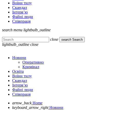
Воїни тилу
Скандал
Інтерв’ю
Файні люди
Співпраця
search
menu
lightbulb_outline
close
search
Search
lightbulb_outline
close
Новини
Оперативно
Кримінал
Освіта
Воїни тилу
Скандал
Інтерв’ю
Файні люди
Співпраця
arrow_back
Home
keyboard_arrow_right
Новини