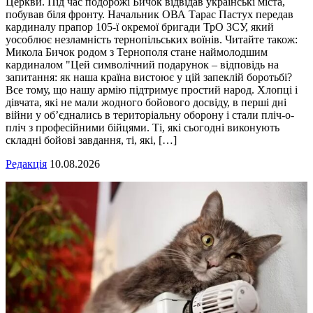
Церкви. Під час подорожі Бичок відвідав українські міста,
побував біля фронту. Начальник ОВА Тарас Пастух передав
кардиналу прапор 105-ї окремої бригади ТрО ЗСУ, який
уособлює незламність тернопільських воїнів. Читайте також:
Микола Бичок родом з Тернополя стане наймолодшим
кардиналом "Цей символічний подарунок – відповідь на
запитання: як наша країна вистоює у цій запеклій боротьбі?
Все тому, що нашу армію підтримує простий народ. Хлопці і
дівчата, які не мали жодного бойового досвіду, в перші дні
війни у об’єднались в територіальну оборону і стали пліч-о-
пліч з професійними бійцями. Ті, які сьогодні виконують
складні бойові завдання, ті, які, […]
Редакція
10.08.2026