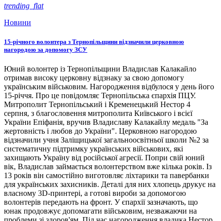
trending_flat
Новини
15-річного волонтера з Тернопільщини відзначили церковною
нагородою за допомогу ЗСУ
Юний волонтер із Тернопільщини Владислав Калакайло
отримав високу церковну відзнаку за свою допомогу
українським військовим. Нагородження відбулося у день його
15-річчя. Про це повідомляє Тернопільська єпархія ПЦУ.
Митрополит Тернопільський і Кременецький Нестор 4
серпня, з благословення митрополита Київського і всієї
України Епіфанія, вручив Владиславу Калакайлу медаль "За
жертовність і любов до України". Церковною нагородою
відзначили учня Заліщицької загальноосвітньої школи №2 за
систематичну підтримку українських військових, які
захищають Україну від російської агресії. Попри свій юний
вік, Владислав займається волонтерством вже кілька років. Із
13 років він самостійно виготовляє ліхтарики та павербанки
для українських захисників. Деталі для них хлопець друкує на
власному 3D-принтері, а готові вироби за допомогою
волонтерів передають на фронт. У єпархії зазначають, що
юнак продовжує допомагати військовим, незважаючи на
проблеми зі здоров'ям. Під час нагородження владика Нестор