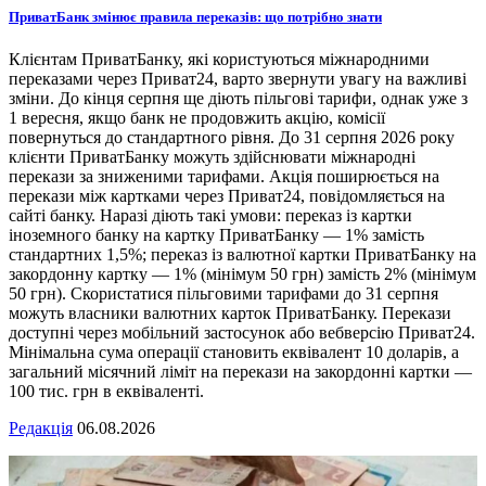
ПриватБанк змінює правила переказів: що потрібно знати
Клієнтам ПриватБанку, які користуються міжнародними
переказами через Приват24, варто звернути увагу на важливі
зміни. До кінця серпня ще діють пільгові тарифи, однак уже з
1 вересня, якщо банк не продовжить акцію, комісії
повернуться до стандартного рівня. До 31 серпня 2026 року
клієнти ПриватБанку можуть здійснювати міжнародні
перекази за зниженими тарифами. Акція поширюється на
перекази між картками через Приват24, повідомляється на
сайті банку. Наразі діють такі умови: переказ із картки
іноземного банку на картку ПриватБанку — 1% замість
стандартних 1,5%; переказ із валютної картки ПриватБанку на
закордонну картку — 1% (мінімум 50 грн) замість 2% (мінімум
50 грн). Скористатися пільговими тарифами до 31 серпня
можуть власники валютних карток ПриватБанку. Перекази
доступні через мобільний застосунок або вебверсію Приват24.
Мінімальна сума операції становить еквівалент 10 доларів, а
загальний місячний ліміт на перекази на закордонні картки —
100 тис. грн в еквіваленті.
Редакція
06.08.2026