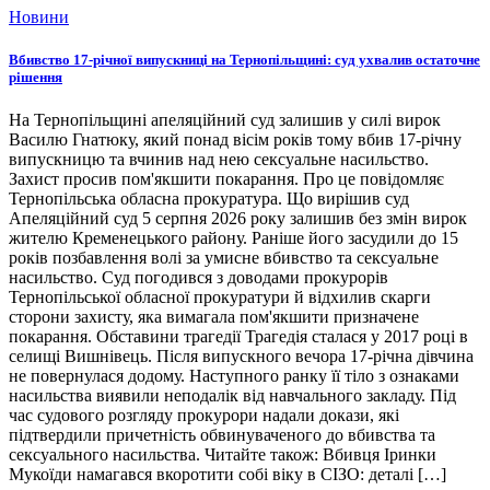
Новини
Вбивство 17-річної випускниці на Тернопільщині: суд ухвалив остаточне
рішення
На Тернопільщині апеляційний суд залишив у силі вирок
Василю Гнатюку, який понад вісім років тому вбив 17-річну
випускницю та вчинив над нею сексуальне насильство.
Захист просив пом'якшити покарання. Про це повідомляє
Тернопільська обласна прокуратура. Що вирішив суд
Апеляційний суд 5 серпня 2026 року залишив без змін вирок
жителю Кременецького району. Раніше його засудили до 15
років позбавлення волі за умисне вбивство та сексуальне
насильство. Суд погодився з доводами прокурорів
Тернопільської обласної прокуратури й відхилив скарги
сторони захисту, яка вимагала пом'якшити призначене
покарання. Обставини трагедії Трагедія сталася у 2017 році в
селищі Вишнівець. Після випускного вечора 17-річна дівчина
не повернулася додому. Наступного ранку її тіло з ознаками
насильства виявили неподалік від навчального закладу. Під
час судового розгляду прокурори надали докази, які
підтвердили причетність обвинуваченого до вбивства та
сексуального насильства. Читайте також: Вбивця Іринки
Мукоїди намагався вкоротити собі віку в СІЗО: деталі […]