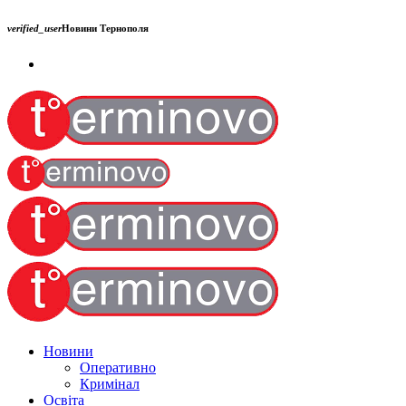
verified_user
Новини Тернополя
Новини
Оперативно
Кримінал
Освіта