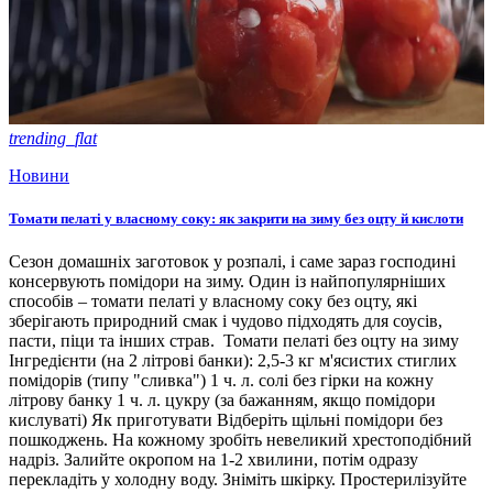
trending_flat
Новини
Томати пелаті у власному соку: як закрити на зиму без оцту й кислоти
Сезон домашніх заготовок у розпалі, і саме зараз господині
консервують помідори на зиму. Один із найпопулярніших
способів – томати пелаті у власному соку без оцту, які
зберігають природний смак і чудово підходять для соусів,
пасти, піци та інших страв. Томати пелаті без оцту на зиму
Інгредієнти (на 2 літрові банки): 2,5-3 кг м'ясистих стиглих
помідорів (типу "сливка") 1 ч. л. солі без гірки на кожну
літрову банку 1 ч. л. цукру (за бажанням, якщо помідори
кислуваті) Як приготувати Відберіть щільні помідори без
пошкоджень. На кожному зробіть невеликий хрестоподібний
надріз. Залийте окропом на 1-2 хвилини, потім одразу
перекладіть у холодну воду. Зніміть шкірку. Простерилізуйте