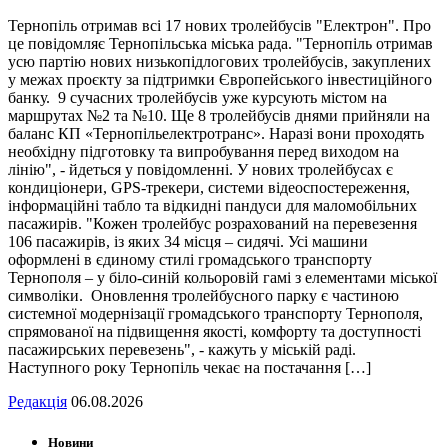
Тернопіль отримав всі 17 нових тролейбусів "Електрон". Про
це повідомляє Тернопільська міська рада. "Тернопіль отримав
усю партію нових низькопідлогових тролейбусів, закуплених
у межах проєкту за підтримки Європейського інвестиційного
банку. 9 сучасних тролейбусів уже курсують містом на
маршрутах №2 та №10. Ще 8 тролейбусів днями прийняли на
баланс КП «Тернопільелектротранс». Наразі вони проходять
необхідну підготовку та випробування перед виходом на
лінію", - йдеться у повідомленні. У нових тролейбусах є
кондиціонери, GPS-трекери, системи відеоспостереження,
інформаційні табло та відкидні пандуси для маломобільних
пасажирів. "Кожен тролейбус розрахований на перевезення
106 пасажирів, із яких 34 місця – сидячі. Усі машини
оформлені в єдиному стилі громадського транспорту
Тернополя – у біло-синій кольоровій гамі з елементами міської
символіки. Оновлення тролейбусного парку є частиною
системної модернізації громадського транспорту Тернополя,
спрямованої на підвищення якості, комфорту та доступності
пасажирських перевезень", - кажуть у міській раді.
Наступного року Тернопіль чекає на постачання […]
Редакція
06.08.2026
Новини