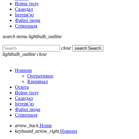
Воїни тилу
Скандал
Інтерв’ю
Файні люди
Співпраця
search
menu
lightbulb_outline
close
search
Search
lightbulb_outline
close
Новини
Оперативно
Кримінал
Освіта
Воїни тилу
Скандал
Інтерв’ю
Файні люди
Співпраця
arrow_back
Home
keyboard_arrow_right
Новини