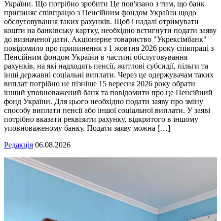
України. Що потрібно зробити Це пов'язано з тим, що банк
припиняє співпрацю з Пенсійним фондом України щодо
обслуговування таких рахунків. Щоб і надалі отримувати
кошти на банківську картку, необхідно встигнути подати заяву
до визначеної дати. Акціонерне товариство "Укрексімбанк"
повідомило про припинення з 1 жовтня 2026 року співпраці з
Пенсійним фондом України в частині обслуговування
рахунків, на які надходять пенсії, житлові субсидії, пільги та
інші державні соціальні виплати. Через це одержувачам таких
виплат потрібно не пізніше 15 вересня 2026 року обрати
інший уповноважений банк та повідомити про це Пенсійний
фонд України. Для цього необхідно подати заяву про зміну
способу виплати пенсії або іншої соціальної виплати. У заяві
потрібно вказати реквізити рахунку, відкритого в іншому
уповноваженому банку. Подати заяву можна […]
Редакція
06.08.2026