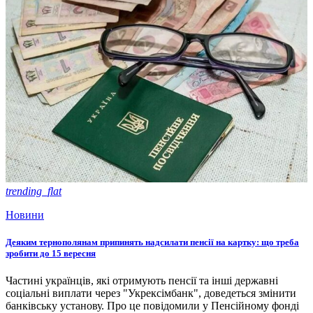
trending_flat
Новини
Деяким тернополянам припинять надсилати пенсії на картку: що треба
зробити до 15 вересня
Частині українців, які отримують пенсії та інші державні
соціальні виплати через "Укрексімбанк", доведеться змінити
банківську установу. Про це повідомили у Пенсійному фонді