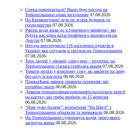
Спека повертається? Якою буде погода на
Тернопільщині цими вихідними
07.08.2026
На Кременеччині ледь не згорів будинок та
господарство
07.08.2026
Рівень води впав до історичного мінімуму: які
будуть наслідки катастрофічного маловоддя на
Дністрі
07.08.2026
Негода знеструмила 118 населених пунктів в
Україні: яка ситуація зі світлом на Тернопільщині
07.08.2026
Троє людей у лікарні, серед них – підлітки: на
Тернопільщині сталась серйозна аварія
07.08.2026
Томати пелаті у власному соку: як закрити на зиму
без оцту й кислоти
06.08.2026
ПриватБанк змінює правила переказів: що
потрібно знати
06.08.2026
Деяким тернополянам припинять надсилати пенсії
на картку: що треба зробити до 15 вересня
06.08.2026
“Нам дуже боляче”: волонтерів “На Щиті” з
Тернопільщини образили та зневажили
06.08.2026
На Тернопільщині судитимуть водія, через якого
загинула жінка
06.08.2026