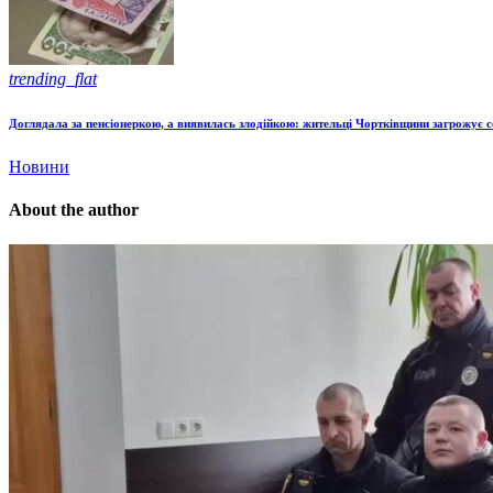
trending_flat
Доглядала за пенсіонеркою, а виявилась злодійкою: жительці Чортківщини загрожує с
Новини
About the author