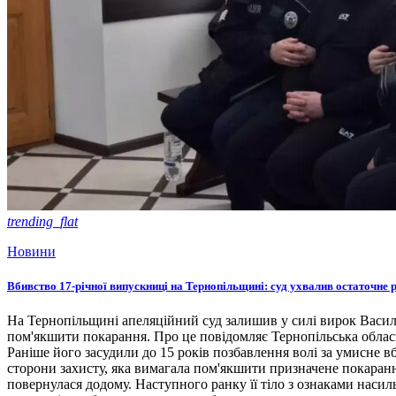
trending_flat
Новини
Вбивство 17-річної випускниці на Тернопільщині: суд ухвалив остаточне 
На Тернопільщині апеляційний суд залишив у силі вирок Васил
пом'якшити покарання. Про це повідомляє Тернопільська облас
Раніше його засудили до 15 років позбавлення волі за умисне в
сторони захисту, яка вимагала пом'якшити призначене покарання
повернулася додому. Наступного ранку її тіло з ознаками насил