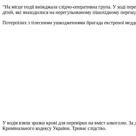
“На місце події виїжджала слідчо-оперативна група. У ході пер
дітей, які знаходилися на нерегульованому пішохідному переход
Потерпілих з тілесними ушкодженнями бригада екстреної меддо
У водія взяли зразки крові для перевірки на вміст алкоголю. 
Кримінального кодексу України. Триває слідство.