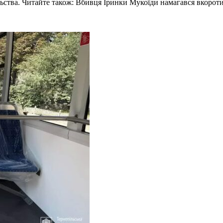
ьства. Читайте також: Вбивця Іринки Мукоїди намагався вкоротит