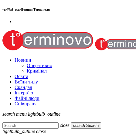
verified_user
Новини Тернополя
Новини
Оперативно
Кримінал
Освіта
Воїни тилу
Скандал
Інтерв’ю
Файні люди
Співпраця
search
menu
lightbulb_outline
close
search
Search
lightbulb_outline
close