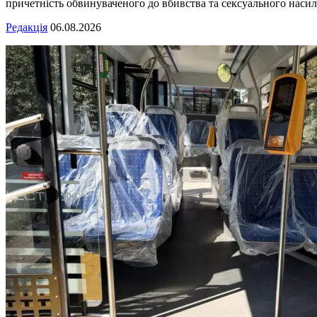
причетність обвинуваченого до вбивства та сексуального насил
Редакція
06.08.2026