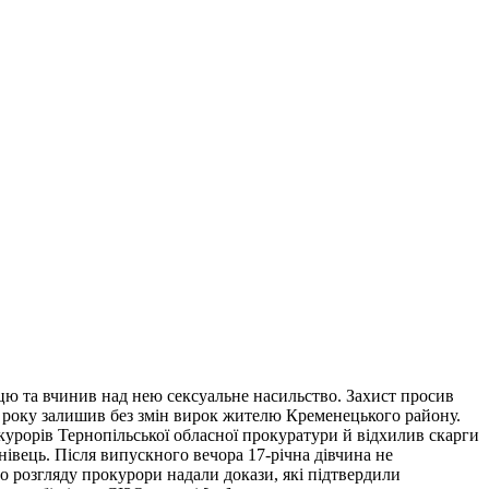
цю та вчинив над нею сексуальне насильство. Захист просив
 року залишив без змін вирок жителю Кременецького району.
курорів Тернопільської обласної прокуратури й відхилив скарги
нівець. Після випускного вечора 17-річна дівчина не
го розгляду прокурори надали докази, які підтвердили