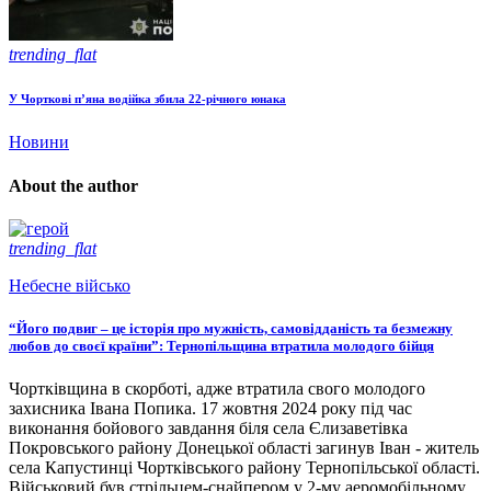
trending_flat
У Чорткові п’яна водійка збила 22-річного юнака
Новини
About the author
trending_flat
Небесне військо
“Його подвиг – це історія про мужність, самовідданість та безмежну
любов до своєї країни”: Тернопільщина втратила молодого бійця
Чортківщина в скорботі, адже втратила свого молодого
захисника Івана Попика. 17 жовтня 2024 року під час
виконання бойового завдання біля села Єлизаветівка
Покровського району Донецької області загинув Іван - житель
села Капустинці Чортківського району Тернопільської області.
Військовий був стрільцем-снайпером у 2-му аеромобільному