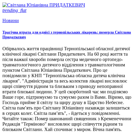
trending_flat
Новини
Трагічна втрата для однієї з тернопільських лікарень: померла Світлана
Придаткевич
Обірвалось життя працівниці Тернопільської обласної дитячої
клінічної лікарні Світлани Придаткевич. На 60 році життя та
після важкої хвороби померла сестра медичного ортопедо-
травматологічного дитячого відділення з травматологічним
пунктом Світлана Юліанівна Придаткевич. Про це
повідомили у КНП "Тернопільська обласна дитяча клінічна
лікарня". "Адміністрація та весь колектив лікарні висловлює
щирі співчуття рідним та близьким з приводу непоправної
втрати близької людини. У цей скорботний час ми поділяємо
Ваше горе, підтримуємо та сумуємо разом із Вами. Віримо, що
Господь прийме її світлу та щиру душу в Царство Небесне.
Світла пам’ять про Світлану Юліанівну назавжди залишиться
в серцях колег. Світла пам’ять", - йдеться у повідомленні.
Читайте також: Помер шанований священник з Кременеччини
Редакція "Терміново" висловлює щирі співчуття рідним та
близьким Світлани. Хай спочиває з миром. Вічна пам'ять.