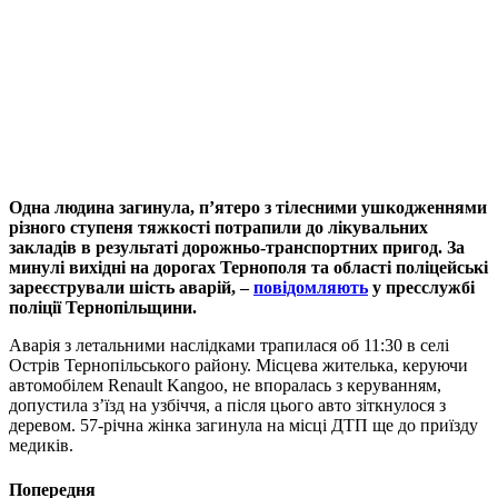
Одна людина загинула, п’ятеро з тілесними ушкодженнями
різного ступеня тяжкості потрапили до лікувальних
закладів в результаті дорожньо-транспортних пригод. За
минулі вихідні на дорогах Тернополя та області поліцейські
зареєстрували шість аварій, –
повідомляють
у пресслужбі
поліції Тернопільщини.
Аварія з летальними наслідками трапилася об 11:30 в селі
Острів Тернопільського району. Місцева жителька, керуючи
автомобілем Renault Kangoo, не впоралась з керуванням,
допустила з’їзд на узбіччя, а після цього авто зіткнулося з
деревом. 57-річна жінка загинула на місці ДТП ще до приїзду
медиків.
Попередня