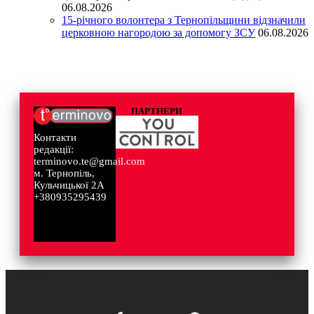
06.08.2026
15-річного волонтера з Тернопільщини відзначили
церковною нагородою за допомогу ЗСУ
06.08.2026
ПАРТНЕРИ
Контакти
редакції:
terminovo.te@gmail.com
м. Тернопіль,
Кульчицької 2А
+380935295439