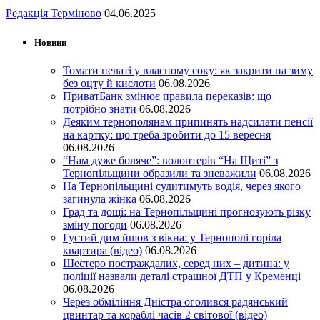
Редакція Терміново
04.06.2025
Новини
Томати пелаті у власному соку: як закрити на зиму
без оцту й кислоти
06.08.2026
ПриватБанк змінює правила переказів: що
потрібно знати
06.08.2026
Деяким тернополянам припинять надсилати пенсії
на картку: що треба зробити до 15 вересня
06.08.2026
“Нам дуже боляче”: волонтерів “На Щиті” з
Тернопільщини образили та зневажили
06.08.2026
На Тернопільщині судитимуть водія, через якого
загинула жінка
06.08.2026
Град та дощі: на Тернопільщині прогнозують різку
зміну погоди
06.08.2026
Густий дим йшов з вікна: у Тернополі горіла
квартира (відео)
06.08.2026
Шестеро постраждалих, серед них – дитина: у
поліції назвали деталі страшної ДТП у Кременці
06.08.2026
Через обміління Дністра оголився радянський
цвинтар та кораблі часів 2 світової (відео)