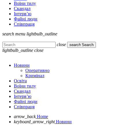
Воїни тилу
Скандал
Інтерв’ю
Файні люди
Співпраця
search
menu
lightbulb_outline
close
search
Search
lightbulb_outline
close
Новини
Оперативно
Кримінал
Освіта
Воїни тилу
Скандал
Інтерв’ю
Файні люди
Співпраця
arrow_back
Home
keyboard_arrow_right
Новини