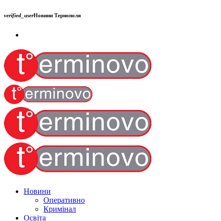
verified_user
Новини Тернополя
Новини
Оперативно
Кримінал
Освіта