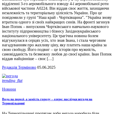
відділенні 3-го аеромобільного взводу 4-ї аеромобільної роти
військової частини А0224. Він віддав своє життя, захищаючи
незалежність та територіальну цілісність України. Про це
повідомили у групі "Наш край - Чортківщина". "Україна знову
втратила одного зі своїх найкращих синів. На фронті загинув
Іван Попик – випускник Чортківського навчально-наукового
інституту підприємництва і бізнесу Західноукраїнського
національного університету. Ця трагічна новина болем
відгукнулася в серцях усіх, хто знав Івана, і стала черговим
нагадуванням про жахливу ціну, яку платить наша країна за
свою свободу. Його подвиг – це історія про мужність,
самовідданість та безмежну любов до своєї країни. Іван Попик
віддав найцінніше – своє […]
Редакція Терміново
05.06.2025
trending_flat
Новини
Вода на порозі, а замість городу – озеро: наслідки негоди на
Тернопільщині
На Тернопільщині протягом доби негода наробила біди