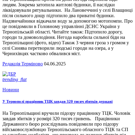
людям. Зокрема затопила житлові будинки, її наслідки
ліквідовували рятувальники. На Лановеччині у селі Влащинці
після сильного дощу підтопило два приватні будинки.
Надзвичайники відкачали воду за допомогою мотопомпи. Про
це повідомили в Головному управлінні ДСНС України у
Тернопільській області. Читайте також: Підтопило дорогу,
городи та домоволодіння. Негода наробила сильної біди на
Тернопільщині (фото, відео) Також 3 червня гроза з громом у
селі Синява перетворили людські городи на озера, а у
Чернихівцях частково обвалився міст.
Редакція Терміново
04.06.2025
trending_flat
Новини
У Тернополі працівник ТЦК завдав 320 тисяч збитків державі
На Тернопільщині вручили підозру працівнику ТЦК. Чоловік
завдав збитків у розмірі 320 тисяч гривень. Працівники
Державного бюро розслідувань повідомили про підозру
військовослужбовцю Тернопільського обласного ТЦК та СП
за службову недбалість, що призвела до значних збитків під