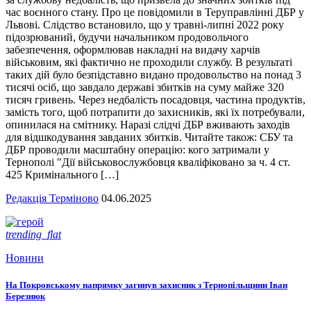
час воєнного стану. Про це повідомили в Теруправлінні ДБР у
Львові. Слідство встановило, що у травні-липні 2022 року
підозрюваний, будучи начальником продовольчого
забезпечення, оформлював накладні на видачу харчів
військовим, які фактично не проходили службу. В результаті
таких дій було безпідставно видано продовольство на понад 3
тисячі осіб, що завдало державі збитків на суму майже 320
тисяч гривень. Через недбалість посадовця, частина продуктів,
замість того, щоб потрапити до захисників, які їх потребували,
опинилася на смітнику. Наразі слідчі ДБР вживають заходів
для відшкодування завданих збитків. Читайте також: СБУ та
ДБР проводили масштабну операцію: кого затримали у
Тернополі "Дії військовослужбовця кваліфіковано за ч. 4 ст.
425 Кримінального […]
Редакція Терміново
04.06.2025
trending_flat
Новини
На Покровському напрямку загинув захисник з Тернопільщини Іван
Березнюк