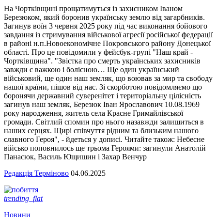
На Чортківщині прощатимуться із захисником Іваном
Березюком, який боронив українську землю від загарбників.
Загинув воїн 3 червня 2025 року під час виконання бойового
завдання із стримування військової агресії російської федерації
в районі н.п.Новоекономічне Покровського району Донецької
області. Про це повідомили у фейсбук-групі "Наш край -
Чортківщина". "Звістка про смерть українських захисників
завжди є важкою і болісною… Ще один український
військовий, ще один наш земляк, що воював за мир та свободу
нашої країни, пішов від нас. Зі скорботою повідомляємо що
боронячи державний суверенітет і територіальну цілісність
загинув наш земляк, Березюк Іван Ярославович 10.08.1969
року народження, житель села Красне Гримайлівської
громади. Світлий спомин про нього назавжди залишиться в
наших серцях. Щирі співчуття рідним та близьким нашого
славного Героя", - йдеться у дописі. Читайте також: Небесне
військо поповнилось ще трьома Героями: загинули Анатолій
Панасюк, Василь Ющишин і Захар Венчур
Редакція Терміново
04.06.2025
trending_flat
Новини