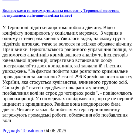
Били руками та ногами, тягали за волосся: у Тернополі жорстоко
познущались з дівчини-підлітка (відео)
У Тернополі підлітки жорстоко побили дівчину. Відео
конфлікту поширюють у соціальних мережах. 3 червня в
одному із телеграм-каналів з'явилось відео, на якому група
підлітків штовхає, тягає за волосся та всіляко ображає дівчину.
Працівники Тернопільського районного управління поліції, за
допомогою аналітиків кримінального аналізу та інспекторів
ювенальної превенції, оперативно встановили особу
постраждалої та двох кривдників, які завдали їй тілесних
ушкоджень. "За фактом побиття вже розпочато кримінальне
провадження за частиною 2 статті 296 Кримінального кодексу
України, яка стосується хуліганства, вчиненого групою осіб.
Санкція цієї статті передбачає покарання у вигляді
позбавлення волі на строк до чотирьох років", - повідомляють
правоохоронці. У соцмережах повідомляють, що це не перший
інцидент з кривдницею. Раніше вона неодноразово била
дівчат. Читайте також: За побиття матері тернополянину
загрожують громадські роботи, обмеження або позбавлення
волі
Редакція Терміново
04.06.2025