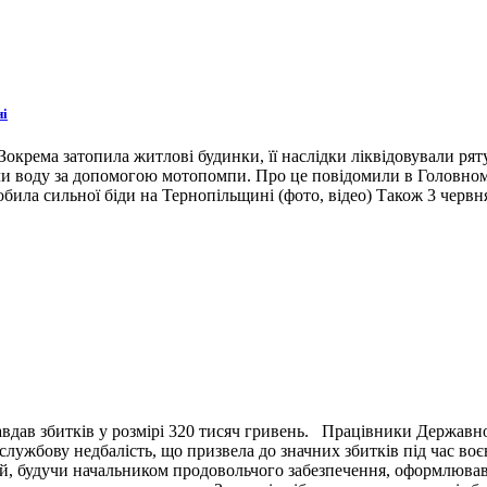
ні
окрема затопила житлові будинки, її наслідки ліквідовували ря
ли воду за допомогою мотопомпи. Про це повідомили в Головном
била сильної біди на Тернопільщині (фото, відео) Також 3 червн
вдав збитків у розмірі 320 тисяч гривень. Працівники Державн
ужбову недбалість, що призвела до значних збитків під час воє
й, будучи начальником продовольчого забезпечення, оформлював 