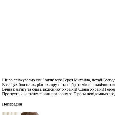
Щиро співчуваємо сім’ї загиблого Героя Михайла, нехай Господ
В серцях близьких, рідних, друзів та побратимів він навічно з
Вічна пам’ять та слава захиснику України! Слава Україні! Героя
Про зустріч кортежу та чин похорону за Героєм повідомимо зго
Попередня