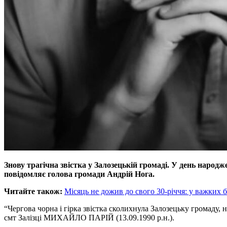
Знову трагічна звістка у Залозецькій громаді. У день народ
повідомляє голова громади Андрій Нога.
Читайте також:
Місяць не дожив до свого 30-річчя: у важких б
“Чергова чорна і гірка звістка сколихнула Залозецьку громаду,
смт Залізці МИХАЙЛО ПАРІЙ (13.09.1990 р.н.).