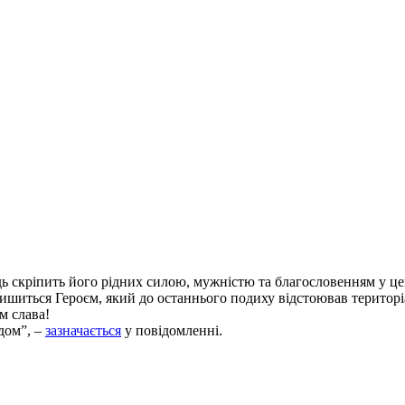
ь скріпить його рідних силою, мужністю та благословенням у це
алишиться Героєм, який до останнього подиху відстоював територі
м слава!
дом”, –
зазначається
у повідомленні.