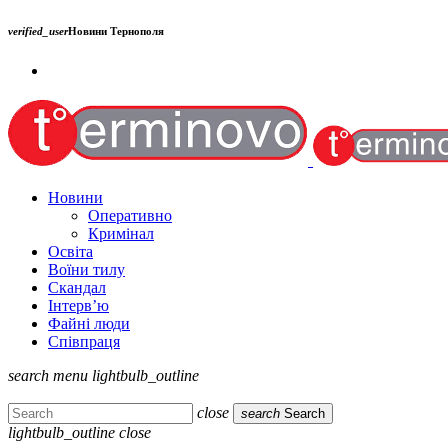
verified_user
Новини Тернополя
Новини
Оперативно
Кримінал
Освіта
Воїни тилу
Скандал
Інтерв’ю
Файні люди
Співпраця
search
menu
lightbulb_outline
close
search
Search
lightbulb_outline
close