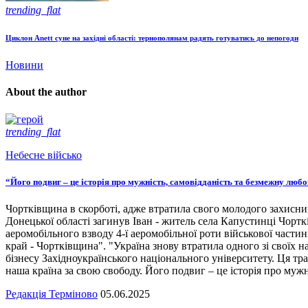
trending_flat
Циклон Anett суне на західні області: тернополянам радять готуватись до непогоди
Новини
About the author
trending_flat
Небесне військо
“Його подвиг – це історія про мужність, самовідданість та безмежну люб
Чортківщина в скорботі, адже втратила свого молодого захисни
Донецької області загинув Іван - житель села Капустинці Чортк
аеромобільного взводу 4-ї аеромобільної роти військової части
край - Чортківщина". "Україна знову втратила одного зі своїх
бізнесу Західноукраїнського національного університету. Ця тра
наша країна за свою свободу. Його подвиг – це історія про мужн
Редакція Терміново
05.06.2025