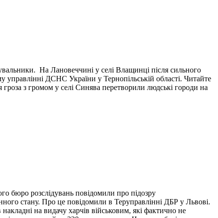
тувальники. На Лановеччині у селі Влащинці після сильного
у управлінні ДСНС України у Тернопільській області. Читайте
я гроза з громом у селі Синява перетворили людські городи на
ого бюро розслідувань повідомили про підозру
нного стану. Про це повідомили в Теруправлінні ДБР у Львові.
накладні на видачу харчів військовим, які фактично не