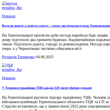
trending_flat
Новини
Вода на порозі, а замість городу – озеро: наслідки негоди на Тернопільщи
На Тернопільщині протягом доби негода наробила біди людям. З
дощу підтопило два приватні будинки. Надзвичайники відкача
також: Підтопило дорогу, городи та домоволодіння. Негода наро
озера, а у Чернихівцях частково обвалився міст.
Редакція Терміново
04.06.2025
trending_flat
Новини
У Тернополі працівник ТЦК завдав 320 тисяч збитків державі
На Тернопільщині вручили підозру працівнику ТЦК. Чоловік за
військовослужбовцю Тернопільського обласного ТЦК та СП за сл
Слідство встановило, що у травні-липні 2022 року підозрювани