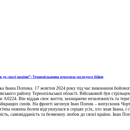
ов до своєї країни”: Тернопільщина втратила молодого бійця
ка Івана Попика. 17 жовтня 2024 року під час виконання бойовог
івського району Тернопільської області. Військовий був стрільце
ни А0224. Він віддав своє життя, захищаючи незалежність та тери
 найкращих синів. На фронті загинув Іван Попик – випускник Чор
гічна новина болем відгукнулася в серцях усіх, хто знав Івана, 
ість, самовідданість та безмежну любов до своєї країни. Іван По