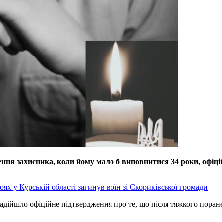
ження захисника, коли йому мало б виповнитися 34 роки, офіц
оях у Курській області загинув воїн зі Скориківської громади
 надійшло офіційне підтвердження про те, що після тяжкого пора