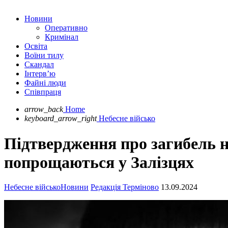
Новини
Оперативно
Кримінал
Освіта
Воїни тилу
Скандал
Інтерв’ю
Файні люди
Співпраця
arrow_back
Home
keyboard_arrow_right
Небесне військо
Підтвердження про загибель н
попрощаються у Залізцях
Небесне військо
Новини
Редакція Терміново
13.09.2024