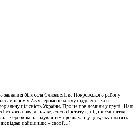
о завдання біля села Єлизаветівка Покровського району
м-снайпером у 2-му аеромобільному відділенні 3-го
торіальну цілісність України. Про це повідомили у групі "Наш
тківського навчально-наукового інституту підприємництва і
і стала черговим нагадуванням про жахливу ціну, яку платить
пик віддав найцінніше – своє […]