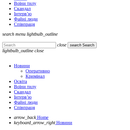
Воїни тилу
Скандал
Інтерв’ю
Файні люди
Співпраця
search
menu
lightbulb_outline
close
search
Search
lightbulb_outline
close
Новини
Оперативно
Кримінал
Освіта
Воїни тилу
Скандал
Інтерв’ю
Файні люди
Співпраця
arrow_back
Home
keyboard_arrow_right
Новини