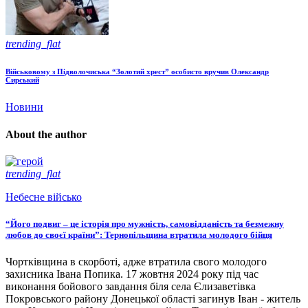
trending_flat
Військовому з Підволочиська “Золотий хрест” особисто вручив Олександр
Сирський
Новини
About the author
trending_flat
Небесне військо
“Його подвиг – це історія про мужність, самовідданість та безмежну
любов до своєї країни”: Тернопільщина втратила молодого бійця
Чортківщина в скорботі, адже втратила свого молодого
захисника Івана Попика. 17 жовтня 2024 року під час
виконання бойового завдання біля села Єлизаветівка
Покровського району Донецької області загинув Іван - житель