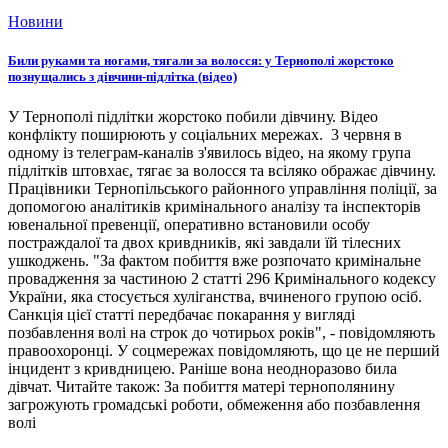
Новини
Били руками та ногами, тягали за волосся: у Тернополі жорстоко
познущались з дівчини-підлітка (відео)
У Тернополі підлітки жорстоко побили дівчину. Відео
конфлікту поширюють у соціальних мережах. 3 червня в
одному із телеграм-каналів з'явилось відео, на якому група
підлітків штовхає, тягає за волосся та всіляко ображає дівчину.
Працівники Тернопільського районного управління поліції, за
допомогою аналітиків кримінального аналізу та інспекторів
ювенальної превенції, оперативно встановили особу
постраждалої та двох кривдників, які завдали їй тілесних
ушкоджень. "За фактом побиття вже розпочато кримінальне
провадження за частиною 2 статті 296 Кримінального кодексу
України, яка стосується хуліганства, вчиненого групою осіб.
Санкція цієї статті передбачає покарання у вигляді
позбавлення волі на строк до чотирьох років", - повідомляють
правоохоронці. У соцмережах повідомляють, що це не перший
інцидент з кривдницею. Раніше вона неодноразово била
дівчат. Читайте також: За побиття матері тернополянину
загрожують громадські роботи, обмеження або позбавлення
волі