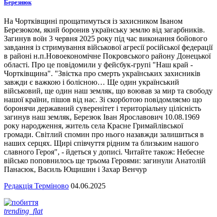
Березнюк
На Чортківщині прощатимуться із захисником Іваном
Березюком, який боронив українську землю від загарбників.
Загинув воїн 3 червня 2025 року під час виконання бойового
завдання із стримування військової агресії російської федерації
в районі н.п.Новоекономічне Покровського району Донецької
області. Про це повідомили у фейсбук-групі "Наш край -
Чортківщина". "Звістка про смерть українських захисників
завжди є важкою і болісною… Ще один український
військовий, ще один наш земляк, що воював за мир та свободу
нашої країни, пішов від нас. Зі скорботою повідомляємо що
боронячи державний суверенітет і територіальну цілісність
загинув наш земляк, Березюк Іван Ярославович 10.08.1969
року народження, житель села Красне Гримайлівської
громади. Світлий спомин про нього назавжди залишиться в
наших серцях. Щирі співчуття рідним та близьким нашого
славного Героя", - йдеться у дописі. Читайте також: Небесне
військо поповнилось ще трьома Героями: загинули Анатолій
Панасюк, Василь Ющишин і Захар Венчур
Редакція Терміново
04.06.2025
trending_flat