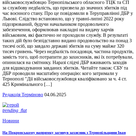
військовослужбовцю Тернопільського обласного ТЦК та СП
за службову недбалість, що призвела до значних збитків під
час воєнного стану. Про це повідомили в Теруправлінні ДБР у
Львові. Слідство встановило, що у травні-липні 2022 року
підозрюваний, будучи начальником продовольчого
забезпечення, оформлював накладні на видачу харчів
військовим, які фактично не проходили службу. В результаті
таких дій було безпідставно видано продовольство на понад 3
тисячі осіб, що завдало державі збитків на суму майже 320
тисяч гривень. Через недбалість посадовця, частина продуктів,
замість того, щоб потрапити до захисників, які їх потребували,
опинилася на смітнику. Наразі слідчі ДБР вживають заходів
для відшкодування завданих збитків. Читайте також: СБУ та
ДБР проводили масштабну операцію: кого затримали у
Тернополі "Дії військовослужбовця кваліфіковано за ч. 4 ст.
425 Кримінального […]
Редакція Терміново
04.06.2025
trending_flat
Новини
На Покровському напрямку загинув захисник з Тернопільщини Іван