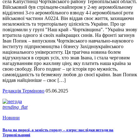
села Капустинці Чортківського району Тернопільської області.
Військовий був стрільцем-снайпером у 2-му аеромобільному
відділенні 3-го аеромобільного взводу 4-ї аеромобільної роти
військової частини А0224. Він віддав своє життя, захищаючи
незалежність та територіальну цілісність України. Про це
повідомили у групі "Наш край - Чортківщина". "Україна знову
втратила одного зі своїх найкращих синів. На фронті загинув
Іван Попик – випускник Чортківського навчально-наукового
інституту підприємництва і бізнесу Західноукраїнського
національного університету. Ця трагічна новина болем
відгукнулася в серцях усіх, хто знав Івана, і стала черговим
нагадуванням про жахливу ціну, яку платить наша країна за
свою свободу. Його подвиг – це історія про мужність,
самовідданість та безмежну любов до своєї країни. Іван Попик
віддав найцінніше – своє […]
Редакція Терміново
05.06.2025
trending_flat
Новини
Вода на порозі, а замість городу – озеро: наслідки негоди на
Тернопільщині