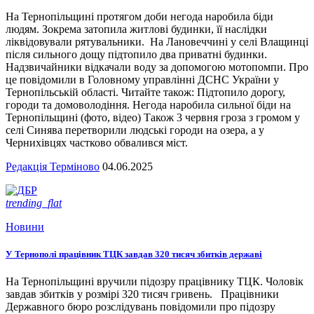
На Тернопільщині протягом доби негода наробила біди
людям. Зокрема затопила житлові будинки, її наслідки
ліквідовували рятувальники. На Лановеччині у селі Влащинці
після сильного дощу підтопило два приватні будинки.
Надзвичайники відкачали воду за допомогою мотопомпи. Про
це повідомили в Головному управлінні ДСНС України у
Тернопільській області. Читайте також: Підтопило дорогу,
городи та домоволодіння. Негода наробила сильної біди на
Тернопільщині (фото, відео) Також 3 червня гроза з громом у
селі Синява перетворили людські городи на озера, а у
Чернихівцях частково обвалився міст.
Редакція Терміново
04.06.2025
trending_flat
Новини
У Тернополі працівник ТЦК завдав 320 тисяч збитків державі
На Тернопільщині вручили підозру працівнику ТЦК. Чоловік
завдав збитків у розмірі 320 тисяч гривень. Працівники
Державного бюро розслідувань повідомили про підозру