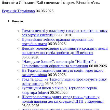
близьким Світлани. Хай спочиває з миром. Вічна пам'ять.
Редакція Терміново
04.06.2025
Новини
Томати пелаті у власному соку: як закрити на зиму
без оцту й кислоти
06.08.2026
ПриватБанк змінює правила переказів: що
потрібно знати
06.08.2026
Деяким тернополянам припинять надсилати пенсії
на картку: що треба зробити до 15 вересня
06.08.2026
“Нам дуже боляче”: волонтерів “На Щиті” з
Тернопільщини образили та зневажили
06.08.2026
На Тернопільщині судитимуть водія, через якого
загинула жінка
06.08.2026
Град та дощі: на Тернопільщині прогнозують різку
зміну погоди
06.08.2026
Густий дим йшов з вікна: у Тернополі горіла
квартира (відео)
06.08.2026
Шестеро постраждалих, серед них – дитина: у
поліції назвали деталі страшної ДТП у Кременці
06.08.2026