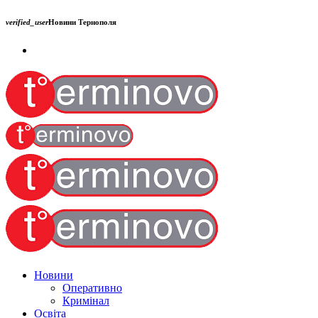
verified_user
Новини Тернополя
Новини
Оперативно
Кримінал
Освіта