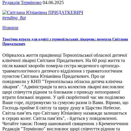
Редакція Терміново
04.06.2025
trending_flat
Новини
Трагічна втрата для однієї з тернопільських лікарень: померла Світлана
Придаткевич
Обірвалось життя працівниці Тернопільської обласної дитячої
клінічної лікарні Світлани Придаткевич. На 60 році життя та
після важкої хвороби померла сестра медичного ортопедо-
травматологічного дитячого відділення з травматологічним
пунктом Світлана Юліанівна Придаткевич. Про це
повідомили у КНП "Тернопільська обласна дитяча клінічна
лікарня". "Адміністрація та весь колектив лікарні висловлює
щирі співчуття рідним та близьким з приводу непоправної
втрати близької людини. У цей скорботний час ми поділяємо
Ваше горе, підтримуємо та сумуємо разом із Вами. Віримо, що
Господь прийме її світлу та щиру душу в Царство Небесне.
Світла пам’ять про Світлану Юліанівну назавжди залишиться
в серцях колег. Світла пам’ять", - йдеться у повідомленні.
Читайте також: Помер шанований священник з Кременеччини
Редакція "Терміново" висловлює щирі співчуття рідним та