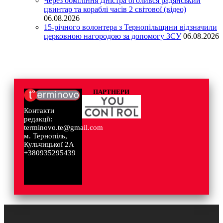
Через обміління Дністра оголився радянський
цвинтар та кораблі часів 2 світової (відео)
06.08.2026
15-річного волонтера з Тернопільщини відзначили
церковною нагородою за допомогу ЗСУ
06.08.2026
ПАРТНЕРИ
Контакти
редакції:
terminovo.te@gmail.com
м. Тернопіль,
Кульчицької 2А
+380935295439