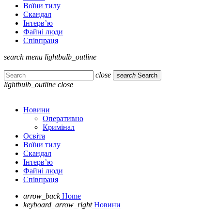
Воїни тилу
Скандал
Інтерв’ю
Файні люди
Співпраця
search
menu
lightbulb_outline
close
search
Search
lightbulb_outline
close
Новини
Оперативно
Кримінал
Освіта
Воїни тилу
Скандал
Інтерв’ю
Файні люди
Співпраця
arrow_back
Home
keyboard_arrow_right
Новини