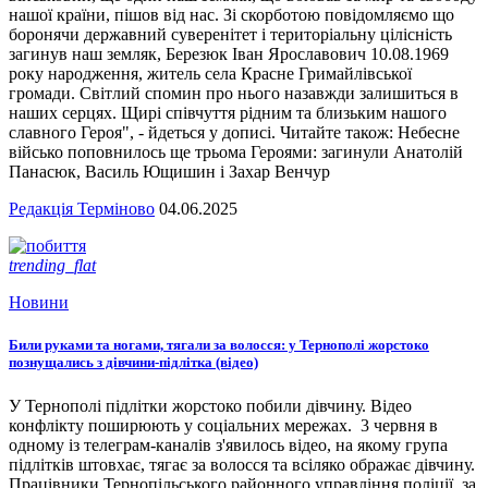
нашої країни, пішов від нас. Зі скорботою повідомляємо що
боронячи державний суверенітет і територіальну цілісність
загинув наш земляк, Березюк Іван Ярославович 10.08.1969
року народження, житель села Красне Гримайлівської
громади. Світлий спомин про нього назавжди залишиться в
наших серцях. Щирі співчуття рідним та близьким нашого
славного Героя", - йдеться у дописі. Читайте також: Небесне
військо поповнилось ще трьома Героями: загинули Анатолій
Панасюк, Василь Ющишин і Захар Венчур
Редакція Терміново
04.06.2025
trending_flat
Новини
Били руками та ногами, тягали за волосся: у Тернополі жорстоко
познущались з дівчини-підлітка (відео)
У Тернополі підлітки жорстоко побили дівчину. Відео
конфлікту поширюють у соціальних мережах. 3 червня в
одному із телеграм-каналів з'явилось відео, на якому група
підлітків штовхає, тягає за волосся та всіляко ображає дівчину.
Працівники Тернопільського районного управління поліції, за