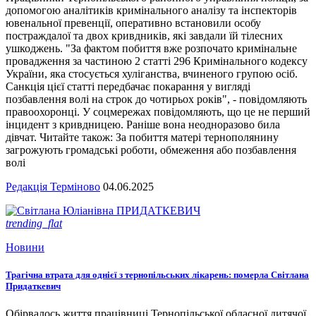
допомогою аналітиків кримінального аналізу та інспекторів
ювенальної превенції, оперативно встановили особу
постраждалої та двох кривдників, які завдали їй тілесних
ушкоджень. "За фактом побиття вже розпочато кримінальне
провадження за частиною 2 статті 296 Кримінального кодексу
України, яка стосується хуліганства, вчиненого групою осіб.
Санкція цієї статті передбачає покарання у вигляді
позбавлення волі на строк до чотирьох років", - повідомляють
правоохоронці. У соцмережах повідомляють, що це не перший
інцидент з кривдницею. Раніше вона неодноразово била
дівчат. Читайте також: За побиття матері тернополянину
загрожують громадські роботи, обмеження або позбавлення
волі
Редакція Терміново
04.06.2025
trending_flat
Новини
Трагічна втрата для однієї з тернопільських лікарень: померла Світлана
Придаткевич
Обірвалось життя працівниці Тернопільської обласної дитячої