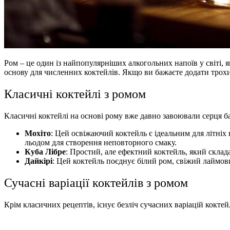
Ром – це один із найпопулярніших алкогольних напоїв у світі, я
основу для численних коктейлів. Якщо ви бажаєте додати трохи
Класичні коктейлі з ромом
Класичні коктейлі на основі рому вже давно завоювали серця б
Мохіто
: Цей освіжаючий коктейль є ідеальним для літніх 
льодом для створення неповторного смаку.
Куба Лібре
: Простий, але ефектний коктейль, який склада
Дайкірі
: Цей коктейль поєднує білий ром, свіжий лаймов
Сучасні варіації коктейлів з ромом
Крім класичних рецептів, існує безліч сучасних варіацій коктей