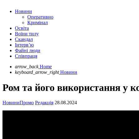
Новини
Оперативно
Кримінал
Освіта
Воїни тилу
Скандал
Інтерв’ю
Файні люди
Співпраця
arrow_back
Home
keyboard_arrow_right
Новини
Ром та його використання у ко
Новини
Промо
Редакція
28.08.2024