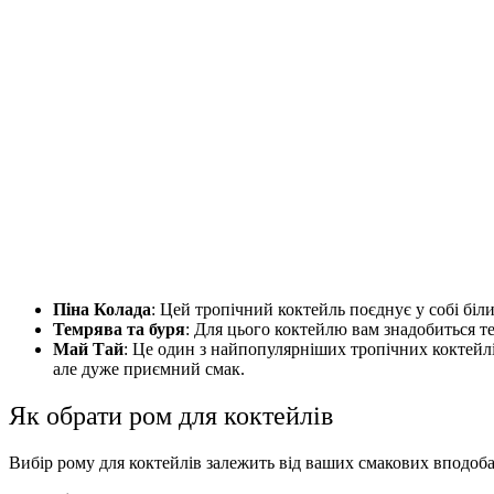
Піна Колада
: Цей тропічний коктейль поєднує у собі біл
Темрява та буря
: Для цього коктейлю вам знадобиться т
Май Тай
: Це один з найпопулярніших тропічних коктейлів
але дуже приємний смак.
Як обрати ром для коктейлів
Вибір рому для коктейлів залежить від ваших смакових вподоба