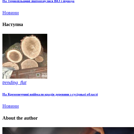
На Тернопільщині зіштовхнулися ВАЗ і підвода
Новини
Наступна
trending_flat
На Кременеччині впіймали крадія деревини з сусідньої області
Новини
About the author