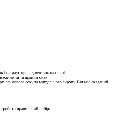
ак і нагадує про відпочинок на пляжі.
 насичений та пряний смак.
еру, лаймового соку та мигдального сиропу. Він має складний,
м зробити правильний вибір: