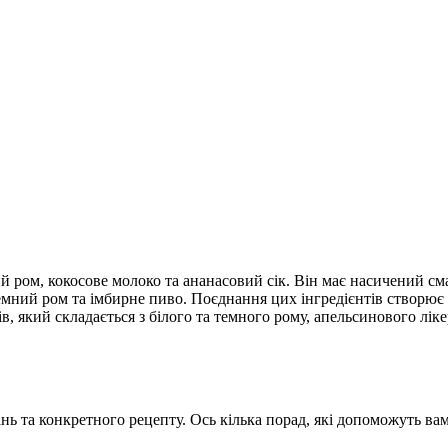
ий ром, кокосове молоко та ананасовий сік. Він має насичений см
емний ром та імбирне пиво. Поєднання цих інгредієнтів створює
, який складається з білого та темного рому, апельсинового лік
нь та конкретного рецепту. Ось кілька порад, які допоможуть ва