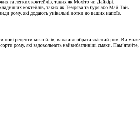
жих та легких коктейлів, таких як Мохіто чи Дайкірі.
складніших коктейлів, таких як Темрява та буря або Май Тай.
види рому, які додають унікальні нотки до ваших напоїв.
ти нові рецепти коктейлів, важливо обрати якісний ром. Ви мож
ти рому, які задовольнять найвибагливіші смаки. Пам’ятайте, щ