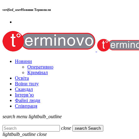
verified_user
Новини Тернополя
Новини
Оперативно
Кримінал
Освіта
Воїни тилу
Скандал
Інтерв’ю
Файні люди
Співпраця
search
menu
lightbulb_outline
close
search
Search
lightbulb_outline
close