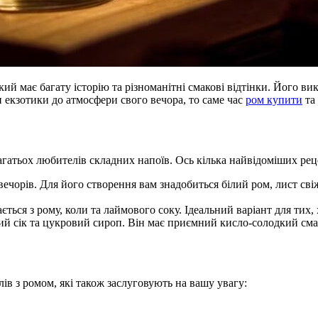
кий має багату історію та різноманітні смакові відтінки. Його в
 екзотики до атмосфери свого вечора, то саме час
ром купити
та 
агатьох любителів складних напоїв. Ось кілька найвідоміших рец
вечорів. Для його створення вам знадобиться білий ром, лист свіж
ється з рому, коли та лаймового соку. Ідеальний варіант для тих
ий сік та цукровий сироп. Він має приємний кисло-солодкий смак
лів з ромом, які також заслуговують на вашу увагу: