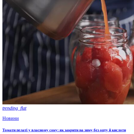
trending_flat
Новини
Томати пелаті у власному соку: як закрити на зиму без оцту й кислоти