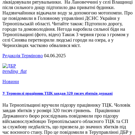
ліквідовували рятувальники. На Лановеччині у селі Влащинці
після сильного дощу підтопило два приватні будинки.
Надзвичайники відкачали воду за допомогою мотопомпи. Про
це повідомили в Головному управлінні ДСНС України у
Тернопільській області. Читайте також: Підтопило дорогу,
городи та домоволодіння. Негода наробила сильної біди на
Тернопільщині (фото, відео) Також 3 червня гроза з громом у
селі Синява перетворили людські городи на озера, а у
Чернихівцях частково обвалився міст.
Редакція Терміново
04.06.2025
trending_flat
Новини
У Тернополі працівник ТЦК завдав 320 тисяч збитків державі
На Тернопільщині вручили підозру працівнику ТЦК. Чоловік
завдав збитків у розмірі 320 тисяч гривень. Працівники
Державного бюро розслідувань повідомили про підозру
військовослужбовцю Тернопільського обласного ТЦК та СП
за службову недбалість, що призвела до значних збитків під
час воєнного стану. Про це повідомили в Теруправлінні ДБР у