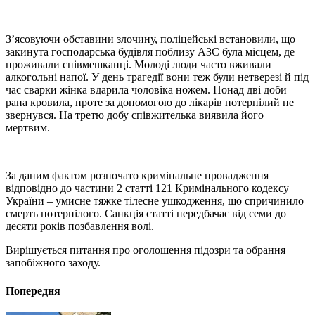
З’ясовуючи обставини злочину, поліцейські встановили, що
закинута господарська будівля поблизу АЗС була місцем, де
проживали співмешканці. Молоді люди часто вживали
алкогольні напої. У день трагедії вони теж були нетверезі й під
час сварки жінка вдарила чоловіка ножем. Понад дві доби
рана кровила, проте за допомогою до лікарів потерпілий не
звернувся. На третю добу співжителька виявила його
мертвим.
За даним фактом розпочато кримінальне провадження
відповідно до частини 2 статті 121 Кримінального кодексу
України – умисне тяжке тілесне ушкодження, що спричинило
смерть потерпілого. Санкція статті передбачає від семи до
десяти років позбавлення волі.
Вирішується питання про оголошення підозри та обрання
запобіжного заходу.
Попередня