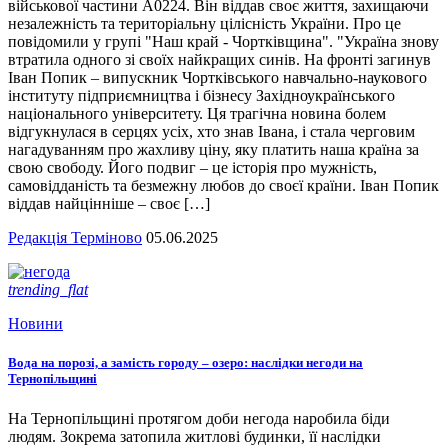
військової частини А0224. Він віддав своє життя, захищаючи
незалежність та територіальну цілісність України. Про це
повідомили у групі "Наш край - Чортківщина". "Україна знову
втратила одного зі своїх найкращих синів. На фронті загинув
Іван Попик – випускник Чортківського навчально-наукового
інституту підприємництва і бізнесу Західноукраїнського
національного університету. Ця трагічна новина болем
відгукнулася в серцях усіх, хто знав Івана, і стала черговим
нагадуванням про жахливу ціну, яку платить наша країна за
свою свободу. Його подвиг – це історія про мужність,
самовідданість та безмежну любов до своєї країни. Іван Попик
віддав найцінніше – своє […]
Редакція Терміново
05.06.2025
trending_flat
Новини
Вода на порозі, а замість городу – озеро: наслідки негоди на
Тернопільщині
На Тернопільщині протягом доби негода наробила біди
людям. Зокрема затопила житлові будинки, її наслідки