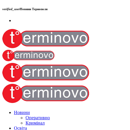
verified_user
Новини Тернополя
Новини
Оперативно
Кримінал
Освіта