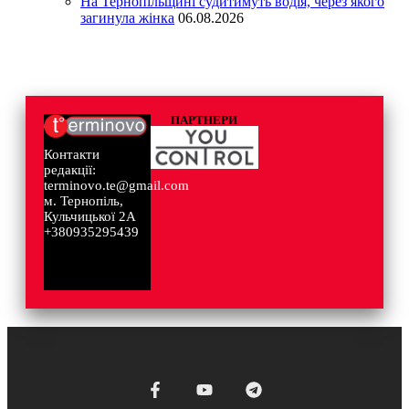
На Тернопільщині судитимуть водія, через якого
загинула жінка
06.08.2026
ПАРТНЕРИ
Контакти
редакції:
terminovo.te@gmail.com
м. Тернопіль,
Кульчицької 2А
+380935295439