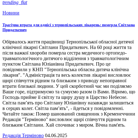
trending_flat
Новини
Трагічна втрата для однієї з тернопільських лікарень: померла Світлана
Придаткевич
Обірвалось життя працівниці Тернопільської обласної дитячої
клінічної лікарні Світлани Придаткевич. На 60 році життя та
після важкої хвороби померла сестра медичного ортопедо-
травматологічного дитячого відділення з травматологічним
пунктом Світлана Юліанівна Придаткевич. Про це
повідомили у КНП "Тернопільська обласна дитяча клінічна
лікарня". "Адміністрація та весь колектив лікарні висловлює
щирі співчуття рідним та близьким з приводу непоправної
втрати близької людини. У цей скорботний час ми поділяємо
Ваше горе, підтримуємо та сумуємо разом із Вами. Віримо, що
Господь прийме її світлу та щиру душу в Царство Небесне.
Світла пам’ять про Світлану Юліанівну назавжди залишиться
в серцях колег. Світла пам’ять", - йдеться у повідомленні.
Читайте також: Помер шанований священник з Кременеччини
Редакція "Терміново" висловлює щирі співчуття рідним та
близьким Світлани. Хай спочиває з миром. Вічна пам'ять.
Редакція Терміново
04.06.2025