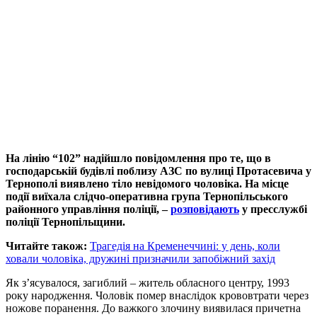
На лінію “102” надійшло повідомлення про те, що в
господарській будівлі поблизу АЗС по вулиці Протасевича у
Тернополі виявлено тіло невідомого чоловіка. На місце
події виїхала слідчо-оперативна група Тернопільського
районного управління поліції, –
розповідають
у пресслужбі
поліції Тернопільщини.
Читайте також:
Трагедія на Кременеччині: у день, коли
ховали чоловіка, дружині призначили запобіжний захід
Як з’ясувалося, загиблий – житель обласного центру, 1993
року народження. Чоловік помер внаслідок крововтрати через
ножове поранення. До важкого злочину виявилася причетна