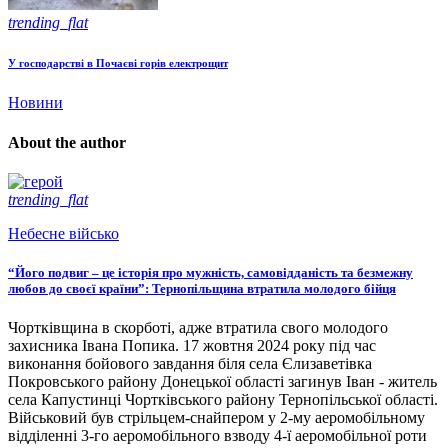
trending_flat
У господарстві в Почаєві горів електрощит
Новини
About the author
trending_flat
Небесне військо
“Його подвиг – це історія про мужність, самовідданість та безмежну
любов до своєї країни”: Тернопільщина втратила молодого бійця
Чортківщина в скорботі, адже втратила свого молодого
захисника Івана Попика. 17 жовтня 2024 року під час
виконання бойового завдання біля села Єлизаветівка
Покровського району Донецької області загинув Іван - житель
села Капустинці Чортківського району Тернопільської області.
Військовий був стрільцем-снайпером у 2-му аеромобільному
відділенні 3-го аеромобільного взводу 4-ї аеромобільної роти