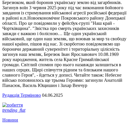
Березюком, який боронив українську землю від загарбників.
Загинув воїн 3 червня 2025 року під час виконання бойового
завдання із стримування військової агресії російської федерації
в районі н.п.Новоекономічне Покровського району Донецької
області. Про це повідомили у фейсбук-групі "Наш край -
Чортківщина". "Звістка про смерть українських захисників
завжди є важкою і болісною… Ще один український
військовий, ще один наш земляк, що воював за мир та свободу
нашої країни, пішов від нас. Зі скорботою повідомляємо що
боронячи державний суверенітет і територіальну цілісність
загинув наш земляк, Березюк Іван Ярославович 10.08.1969
року народження, житель села Красне Гримайлівської
громади. Світлий спомин про нього назавжди залишиться в
наших серцях. Щирі співчуття рідним та близьким нашого
славного Героя", - йдеться у дописі. Читайте також: Небесне
військо поповнилось ще трьома Героями: загинули Анатолій
Панасюк, Василь Ющишин і Захар Венчур
Редакція Терміново
04.06.2025
trending_flat
Новини