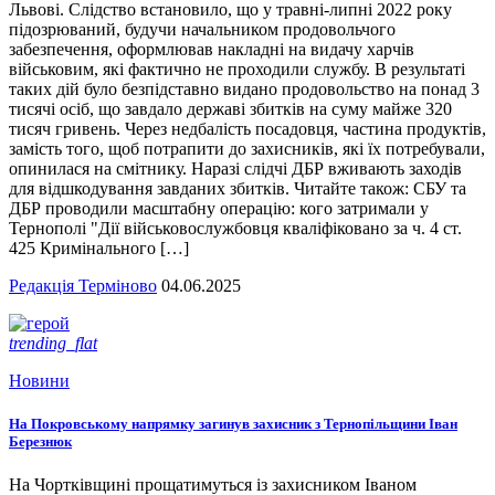
Львові. Слідство встановило, що у травні-липні 2022 року
підозрюваний, будучи начальником продовольчого
забезпечення, оформлював накладні на видачу харчів
військовим, які фактично не проходили службу. В результаті
таких дій було безпідставно видано продовольство на понад 3
тисячі осіб, що завдало державі збитків на суму майже 320
тисяч гривень. Через недбалість посадовця, частина продуктів,
замість того, щоб потрапити до захисників, які їх потребували,
опинилася на смітнику. Наразі слідчі ДБР вживають заходів
для відшкодування завданих збитків. Читайте також: СБУ та
ДБР проводили масштабну операцію: кого затримали у
Тернополі "Дії військовослужбовця кваліфіковано за ч. 4 ст.
425 Кримінального […]
Редакція Терміново
04.06.2025
trending_flat
Новини
На Покровському напрямку загинув захисник з Тернопільщини Іван
Березнюк
На Чортківщині прощатимуться із захисником Іваном