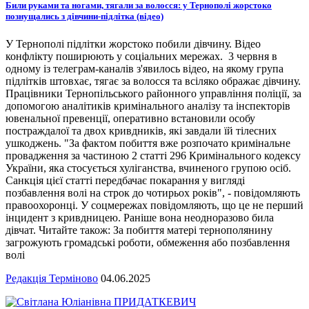
Били руками та ногами, тягали за волосся: у Тернополі жорстоко
познущались з дівчини-підлітка (відео)
У Тернополі підлітки жорстоко побили дівчину. Відео
конфлікту поширюють у соціальних мережах. 3 червня в
одному із телеграм-каналів з'явилось відео, на якому група
підлітків штовхає, тягає за волосся та всіляко ображає дівчину.
Працівники Тернопільського районного управління поліції, за
допомогою аналітиків кримінального аналізу та інспекторів
ювенальної превенції, оперативно встановили особу
постраждалої та двох кривдників, які завдали їй тілесних
ушкоджень. "За фактом побиття вже розпочато кримінальне
провадження за частиною 2 статті 296 Кримінального кодексу
України, яка стосується хуліганства, вчиненого групою осіб.
Санкція цієї статті передбачає покарання у вигляді
позбавлення волі на строк до чотирьох років", - повідомляють
правоохоронці. У соцмережах повідомляють, що це не перший
інцидент з кривдницею. Раніше вона неодноразово била
дівчат. Читайте також: За побиття матері тернополянину
загрожують громадські роботи, обмеження або позбавлення
волі
Редакція Терміново
04.06.2025