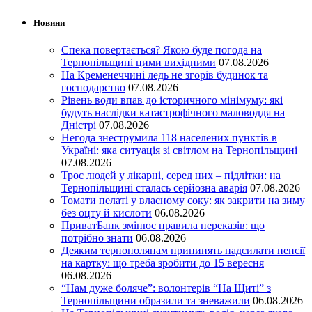
Новини
Спека повертається? Якою буде погода на
Тернопільщині цими вихідними
07.08.2026
На Кременеччині ледь не згорів будинок та
господарство
07.08.2026
Рівень води впав до історичного мінімуму: які
будуть наслідки катастрофічного маловоддя на
Дністрі
07.08.2026
Негода знеструмила 118 населених пунктів в
Україні: яка ситуація зі світлом на Тернопільщині
07.08.2026
Троє людей у лікарні, серед них – підлітки: на
Тернопільщині сталась серйозна аварія
07.08.2026
Томати пелаті у власному соку: як закрити на зиму
без оцту й кислоти
06.08.2026
ПриватБанк змінює правила переказів: що
потрібно знати
06.08.2026
Деяким тернополянам припинять надсилати пенсії
на картку: що треба зробити до 15 вересня
06.08.2026
“Нам дуже боляче”: волонтерів “На Щиті” з
Тернопільщини образили та зневажили
06.08.2026