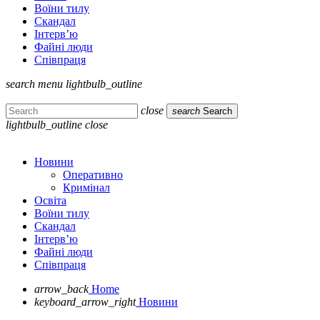
Воїни тилу
Скандал
Інтерв’ю
Файні люди
Співпраця
search
menu
lightbulb_outline
close
search
Search
lightbulb_outline
close
Новини
Оперативно
Кримінал
Освіта
Воїни тилу
Скандал
Інтерв’ю
Файні люди
Співпраця
arrow_back
Home
keyboard_arrow_right
Новини