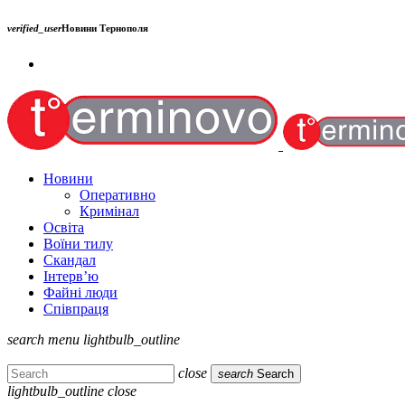
verified_user
Новини Тернополя
Новини
Оперативно
Кримінал
Освіта
Воїни тилу
Скандал
Інтерв’ю
Файні люди
Співпраця
search
menu
lightbulb_outline
close
search
Search
lightbulb_outline
close