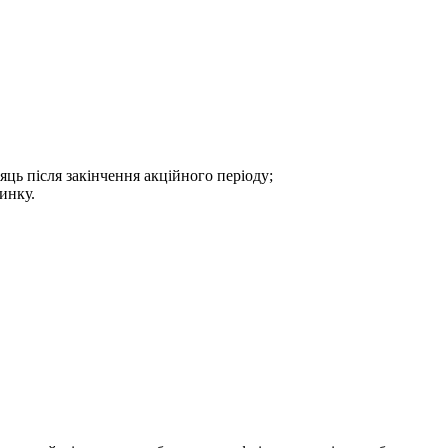
сяць після закінчення акційного періоду;
динку.