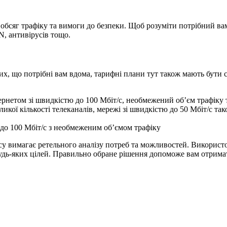
сяг трафіку та вимоги до безпеки. Щоб розуміти потрібний вам о
, антивірусів тощо.
тих, що потрібні вам вдома, тарифні плани тут також мають бути 
тернетом зі швидкістю до 100 Мбіт/с, необмежений об’єм трафіку 
еликої кількості телеканалів, мережі зі швидкістю до 50 Мбіт/с 
ю до 100 Мбіт/с з необмеженим об’ємом трафіку
есу вимагає ретельного аналізу потреб та можливостей. Використ
 будь-яких цілей. Правильно обране рішення допоможе вам отрима