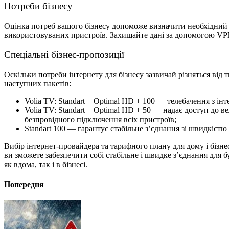
Потреби бізнесу
Оцінка потреб вашого бізнесу допоможе визначити необхідний об
використовуваних пристроїв. Захищайте дані за допомогою VPN
Спеціальні бізнес-пропозиції
Оскільки потреби інтернету для бізнесу зазвичай різняться від 
наступних пакетів:
Volia TV: Standart + Optimal HD + 100 — телебачення з ін
Volia TV: Standart + Optimal HD + 50 — надає доступ до в
безпровідного підключення всіх пристроїв;
Standart 100 — гарантує стабільне з’єднання зі швидкіст
Вибір інтернет-провайдера та тарифного плану для дому і бізн
ви зможете забезпечити собі стабільне і швидке з’єднання для
як вдома, так і в бізнесі.
Попередня