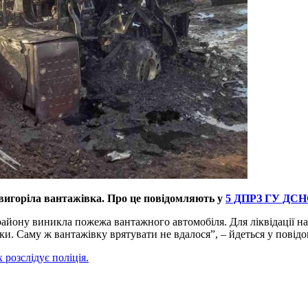
 вигоріла вантажівка. Про це повідомляють у
5 ДПРЗ ГУ ДСНС 
айону виникла пожежа вантажного автомобіля. Для ліквідації нас
. Саму ж вантажівку врятувати не вдалося”, – йдеться у повідо
розслідує поліція.