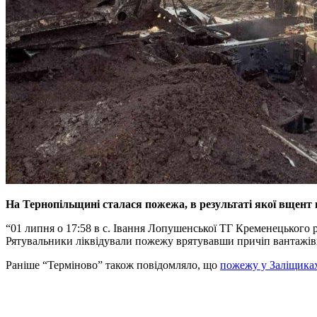
На Тернопільщині сталася пожежа, в результаті якої вщент
“01 липня о 17:58 в с. Івання Лопушенської ТГ Кременецького р
Рятувальники ліквідували пожежу врятувавши причіп вантажівки
Раніше “Терміново” також повідомляло, що
пожежу у Заліщиках 