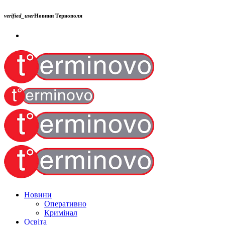
verified_user
Новини Тернополя
Новини
Оперативно
Кримінал
Освіта