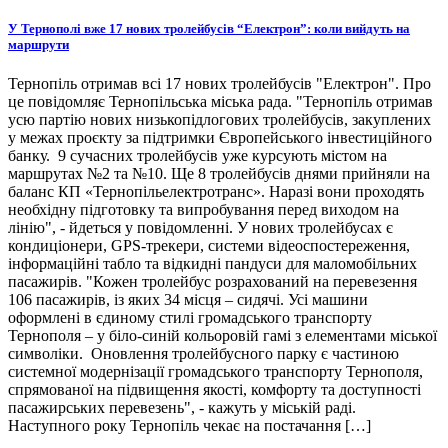
У Тернополі вже 17 нових тролейбусів “Електрон”: коли вийдуть на
маршрути
Тернопіль отримав всі 17 нових тролейбусів "Електрон". Про
це повідомляє Тернопільська міська рада. "Тернопіль отримав
усю партію нових низькопідлогових тролейбусів, закуплених
у межах проєкту за підтримки Європейського інвестиційного
банку. 9 сучасних тролейбусів уже курсують містом на
маршрутах №2 та №10. Ще 8 тролейбусів днями прийняли на
баланс КП «Тернопільелектротранс». Наразі вони проходять
необхідну підготовку та випробування перед виходом на
лінію", - йдеться у повідомленні. У нових тролейбусах є
кондиціонери, GPS-трекери, системи відеоспостереження,
інформаційні табло та відкидні пандуси для маломобільних
пасажирів. "Кожен тролейбус розрахований на перевезення
106 пасажирів, із яких 34 місця – сидячі. Усі машини
оформлені в єдиному стилі громадського транспорту
Тернополя – у біло-синій кольоровій гамі з елементами міської
символіки. Оновлення тролейбусного парку є частиною
системної модернізації громадського транспорту Тернополя,
спрямованої на підвищення якості, комфорту та доступності
пасажирських перевезень", - кажуть у міській раді.
Наступного року Тернопіль чекає на постачання […]