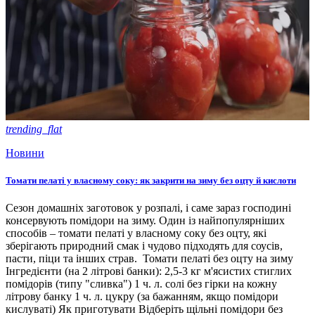
trending_flat
Новини
Томати пелаті у власному соку: як закрити на зиму без оцту й кислоти
Сезон домашніх заготовок у розпалі, і саме зараз господині
консервують помідори на зиму. Один із найпопулярніших
способів – томати пелаті у власному соку без оцту, які
зберігають природний смак і чудово підходять для соусів,
пасти, піци та інших страв. Томати пелаті без оцту на зиму
Інгредієнти (на 2 літрові банки): 2,5-3 кг м'ясистих стиглих
помідорів (типу "сливка") 1 ч. л. солі без гірки на кожну
літрову банку 1 ч. л. цукру (за бажанням, якщо помідори
кислуваті) Як приготувати Відберіть щільні помідори без