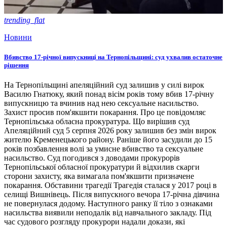
trending_flat
Новини
Вбивство 17-річної випускниці на Тернопільщині: суд ухвалив остаточне
рішення
На Тернопільщині апеляційний суд залишив у силі вирок
Василю Гнатюку, який понад вісім років тому вбив 17-річну
випускницю та вчинив над нею сексуальне насильство.
Захист просив пом'якшити покарання. Про це повідомляє
Тернопільська обласна прокуратура. Що вирішив суд
Апеляційний суд 5 серпня 2026 року залишив без змін вирок
жителю Кременецького району. Раніше його засудили до 15
років позбавлення волі за умисне вбивство та сексуальне
насильство. Суд погодився з доводами прокурорів
Тернопільської обласної прокуратури й відхилив скарги
сторони захисту, яка вимагала пом'якшити призначене
покарання. Обставини трагедії Трагедія сталася у 2017 році в
селищі Вишнівець. Після випускного вечора 17-річна дівчина
не повернулася додому. Наступного ранку її тіло з ознаками
насильства виявили неподалік від навчального закладу. Під
час судового розгляду прокурори надали докази, які