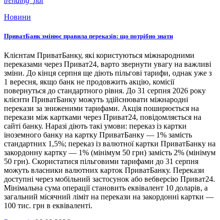
trending_flat
Новини
ПриватБанк змінює правила переказів: що потрібно знати
Клієнтам ПриватБанку, які користуються міжнародними
переказами через Приват24, варто звернути увагу на важливі
зміни. До кінця серпня ще діють пільгові тарифи, однак уже з
1 вересня, якщо банк не продовжить акцію, комісії
повернуться до стандартного рівня. До 31 серпня 2026 року
клієнти ПриватБанку можуть здійснювати міжнародні
перекази за зниженими тарифами. Акція поширюється на
перекази між картками через Приват24, повідомляється на
сайті банку. Наразі діють такі умови: переказ із картки
іноземного банку на картку ПриватБанку — 1% замість
стандартних 1,5%; переказ із валютної картки ПриватБанку на
закордонну картку — 1% (мінімум 50 грн) замість 2% (мінімум
50 грн). Скористатися пільговими тарифами до 31 серпня
можуть власники валютних карток ПриватБанку. Перекази
доступні через мобільний застосунок або вебверсію Приват24.
Мінімальна сума операції становить еквівалент 10 доларів, а
загальний місячний ліміт на перекази на закордонні картки —
100 тис. грн в еквіваленті.