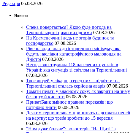
Редакція
06.08.2026
Новини
Спека повертається? Якою буде погода на
Тернопільщині цими вихідними
07.08.2026
На Кременеччині ледь не згорів будинок та
господарство
07.08.2026
Рівень води впав до історичного мінімуму: які
будуть наслідки катастрофічного маловоддя на
Дністрі
07.08.2026
Негода знеструмила 118 населених пунктів в
Україні: яка ситуація зі світлом на Тернопільщині
07.08.2026
Троє людей у лікарні, серед них – підлітки: на
Тернопільщині сталась серйозна аварія
07.08.2026
Томати пелаті у власному соку: як закрити на зиму
без оцту й кислоти
06.08.2026
ПриватБанк змінює правила переказів: що
потрібно знати
06.08.2026
Деяким тернополянам припинять надсилати пенсії
на картку: що треба зробити до 15 вересня
06.08.2026
“Нам дуже боляче”: волонтерів “На Щиті” з