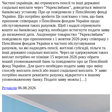
Частині українців, які отримують пенсії та інші державні
соціальні виплати через "Укрексімбанк", доведеться змінити
банківську установу. Про це повідомили у Пенсійному фонді
України. Що потрібно зробити Це пов'язано з тим, що банк
припиняє співпрацю з Пенсійним фондом України щодо
обслуговування таких рахунків. Щоб і надалі отримувати
кошти на банківську картку, необхідно встигнути подати заяву
до визначеної дати. Акціонерне товариство "Укрексімбанк"
повідомило про припинення з 1 жовтня 2026 року співпраці з
Пенсійним фондом України в частині обслуговування
рахунків, на які надходять пенсії, житлові субсидії, пільги та
інші державні соціальні виплати. Через це одержувачам таких
виплат потрібно не пізніше 15 вересня 2026 року обрати
інший уповноважений банк та повідомити про це Пенсійний
фонд України. Для цього необхідно подати заяву про зміну
способу виплати пенсії або іншої соціальної виплати. У заяві
потрібно вказати реквізити рахунку, відкритого в іншому
уповноваженому банку. Подати заяву можна […]
Редакція
06.08.2026