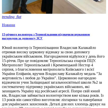
trending_flat
Новини
15-річного волонтера з Тернопільщини відзначили церковною
нагородою за допомогу ЗСУ
Юний волонтер із Тернопільщини Владислав Калакайло
отримав високу церковну відзнаку за свою допомогу
українським військовим. Нагородження відбулося у день його
15-річчя. Про це повідомляє Тернопільська єпархія ПЦУ.
Митрополит Тернопільський і Кременецький Нестор 4
серпня, з благословення митрополита Київського і всієї
України Епіфанія, вручив Владиславу Калакайлу медаль "За
жертовність і любов до України". Церковною нагородою
відзначили учня Заліщицької загальноосвітньої школи №2 за
систематичну підтримку українських військових, які
захищають Україну від російської агресії. Попри свій юний
вік, Владислав займається волонтерством вже кілька років. Із
13 років він самостійно виготовляє ліхтарики та павербанки
для українських захисників. Деталі для них хлопець друкує на