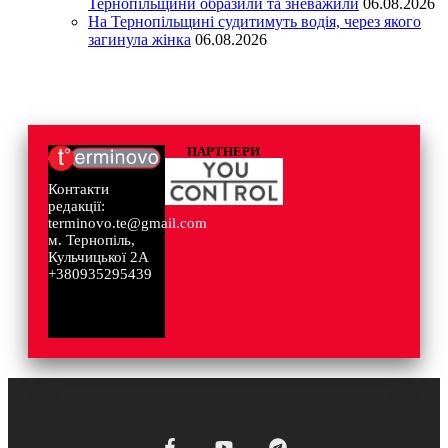
Тернопільщини образили та зневажили
06.08.2026
На Тернопільщині судитимуть водія, через якого
загинула жінка
06.08.2026
ПАРТНЕРИ
Контакти
редакції:
terminovo.te@gmail.com
м. Тернопіль,
Кульчицької 2А
+380935295439