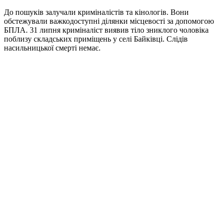
До пошуків залучали криміналістів та кінологів. Вони
обстежували важкодоступні ділянки місцевості за допомогою
БПЛА. 31 липня криміналіст виявив тіло зниклого чоловіка
поблизу складських приміщень у селі Байківці. Слідів
насильницької смерті немає.