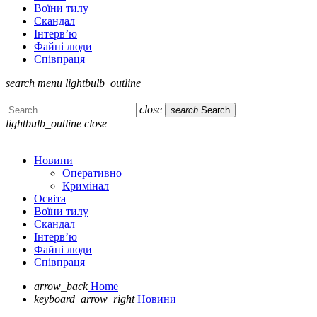
Воїни тилу
Скандал
Інтерв’ю
Файні люди
Співпраця
search
menu
lightbulb_outline
close
search
Search
lightbulb_outline
close
Новини
Оперативно
Кримінал
Освіта
Воїни тилу
Скандал
Інтерв’ю
Файні люди
Співпраця
arrow_back
Home
keyboard_arrow_right
Новини