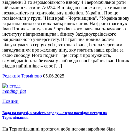
відділенні 3-го аеромобільного взводу 4-ї аеромобільної роти
військової частини А0224. Він віддав своє життя, захищаючи
незалежність та територіальну цілісність України. Про це
повідомили у групі "Наш край - Чортківщина". "Україна знову
втратила одного зі своїх найкращих синів. На фронті загинув
Іван Попик – випускник Чортківського навчально-наукового
інституту підприємництва і бізнесу Західноукраїнського
національного університету. Ця трагічна новина болем
відгукнулася в серцях усіх, хто знав Івана, і стала черговим
нагадуванням про жахливу ціну, яку платить наша країна за
свою свободу. Його подвиг – це історія про мужність,
самовідданість та безмежну любов до своєї країни. Іван Попик
віддав найцінніше – своє […]
Редакція Терміново
05.06.2025
trending_flat
Новини
Вода на порозі, а замість городу – озеро: наслідки негоди на
Тернопільщині
На Тернопільщині протягом доби негода наробила біди