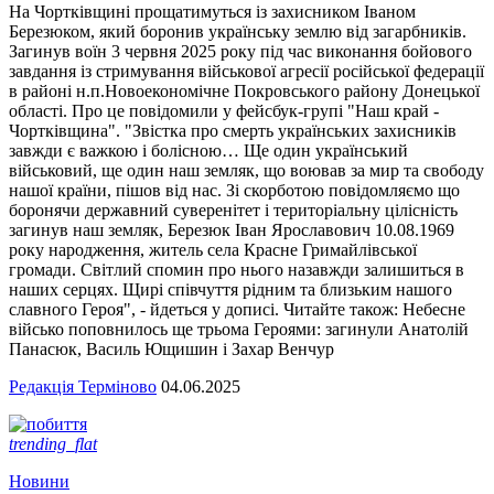
На Чортківщині прощатимуться із захисником Іваном
Березюком, який боронив українську землю від загарбників.
Загинув воїн 3 червня 2025 року під час виконання бойового
завдання із стримування військової агресії російської федерації
в районі н.п.Новоекономічне Покровського району Донецької
області. Про це повідомили у фейсбук-групі "Наш край -
Чортківщина". "Звістка про смерть українських захисників
завжди є важкою і болісною… Ще один український
військовий, ще один наш земляк, що воював за мир та свободу
нашої країни, пішов від нас. Зі скорботою повідомляємо що
боронячи державний суверенітет і територіальну цілісність
загинув наш земляк, Березюк Іван Ярославович 10.08.1969
року народження, житель села Красне Гримайлівської
громади. Світлий спомин про нього назавжди залишиться в
наших серцях. Щирі співчуття рідним та близьким нашого
славного Героя", - йдеться у дописі. Читайте також: Небесне
військо поповнилось ще трьома Героями: загинули Анатолій
Панасюк, Василь Ющишин і Захар Венчур
Редакція Терміново
04.06.2025
trending_flat
Новини