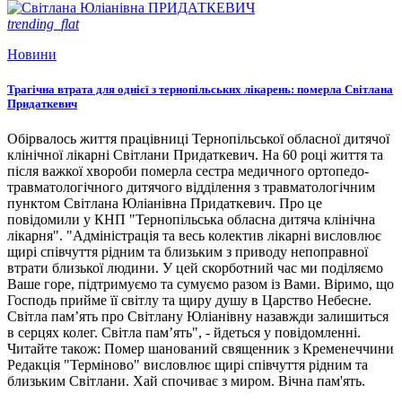
trending_flat
Новини
Трагічна втрата для однієї з тернопільських лікарень: померла Світлана
Придаткевич
Обірвалось життя працівниці Тернопільської обласної дитячої
клінічної лікарні Світлани Придаткевич. На 60 році життя та
після важкої хвороби померла сестра медичного ортопедо-
травматологічного дитячого відділення з травматологічним
пунктом Світлана Юліанівна Придаткевич. Про це
повідомили у КНП "Тернопільська обласна дитяча клінічна
лікарня". "Адміністрація та весь колектив лікарні висловлює
щирі співчуття рідним та близьким з приводу непоправної
втрати близької людини. У цей скорботний час ми поділяємо
Ваше горе, підтримуємо та сумуємо разом із Вами. Віримо, що
Господь прийме її світлу та щиру душу в Царство Небесне.
Світла пам’ять про Світлану Юліанівну назавжди залишиться
в серцях колег. Світла пам’ять", - йдеться у повідомленні.
Читайте також: Помер шанований священник з Кременеччини
Редакція "Терміново" висловлює щирі співчуття рідним та
близьким Світлани. Хай спочиває з миром. Вічна пам'ять.