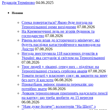
Редакція Терміново
04.06.2025
Новини
Спека повертається? Якою буде погода на
Тернопільщині цими вихідними
07.08.2026
На Кременеччині ледь не згорів будинок та
господарство
07.08.2026
Рівень води впав до історичного мінімуму: які
будуть наслідки катастрофічного маловоддя на
Дністрі
07.08.2026
Негода знеструмила 118 населених пунктів в
Україні: яка ситуація зі світлом на Тернопільщині
07.08.2026
Троє людей у лікарні, серед них – підлітки: на
Тернопільщині сталась серйозна аварія
07.08.2026
Томати пелаті у власному соку: як закрити на зиму
без оцту й кислоти
06.08.2026
ПриватБанк змінює правила переказів: що
потрібно знати
06.08.2026
Деяким тернополянам припинять надсилати пенсії
на картку: що треба зробити до 15 вересня
06.08.2026
“Нам дуже боляче”: волонтерів “На Щиті” з