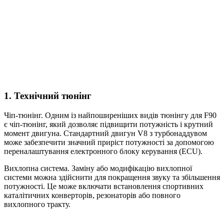
1. Технічний тюнінг
Чіп-тюнінг. Одним із найпоширеніших видів тюнінгу для F90
є чіп-тюнінг, який дозволяє підвищити потужність і крутний
момент двигуна. Стандартний двигун V8 з турбонаддувом
може забезпечити значний приріст потужності за допомогою
переналаштування електронного блоку керування (ECU).
Вихлопна система. Заміну або модифікацію вихлопної
системи можна здійснити для покращення звуку та збільшення
потужності. Це може включати встановлення спортивних
каталітичних конверторів, резонаторів або повного
вихлопного тракту.