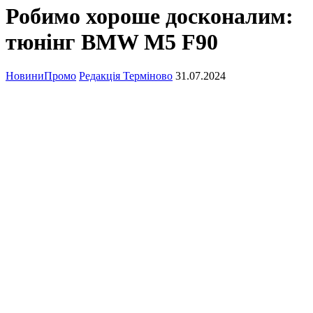
Робимо хороше досконалим:
тюнінг BMW M5 F90
Новини
Промо
Редакція Терміново
31.07.2024