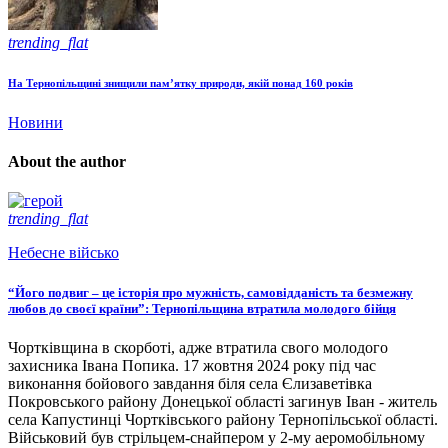
trending_flat
На Тернопільщині знищили пам’ятку природи, якій понад 160 років
Новини
About the author
trending_flat
Небесне військо
“Його подвиг – це історія про мужність, самовідданість та безмежну
любов до своєї країни”: Тернопільщина втратила молодого бійця
Чортківщина в скорботі, адже втратила свого молодого
захисника Івана Попика. 17 жовтня 2024 року під час
виконання бойового завдання біля села Єлизаветівка
Покровського району Донецької області загинув Іван - житель
села Капустинці Чортківського району Тернопільської області.
Військовий був стрільцем-снайпером у 2-му аеромобільному