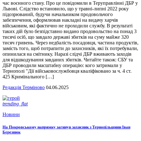
час воєнного стану. Про це повідомили в Теруправлінні ДБР у
Львові. Слідство встановило, що у травні-липні 2022 року
підозрюваний, будучи начальником продовольчого
забезпечення, оформлював накладні на видачу харчів
військовим, які фактично не проходили службу. В результаті
таких дій було безпідставно видано продовольство на понад 3
тисячі осіб, що завдало державі збитків на суму майже 320
тисяч гривень. Через недбалість посадовця, частина продуктів,
замість того, щоб потрапити до захисників, які їх потребували,
опинилася на смітнику. Наразі слідчі ДБР вживають заходів
для відшкодування завданих збитків. Читайте також: СБУ та
ДБР проводили масштабну операцію: кого затримали у
Тернополі "Дії військовослужбовця кваліфіковано за ч. 4 ст.
425 Кримінального […]
Редакція Терміново
04.06.2025
trending_flat
Новини
На Покровському напрямку загинув захисник з Тернопільщини Іван
Березнюк