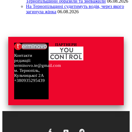
Тернопільщини образили та зневажили
06.08.2026
На Тернопільщині судитимуть водія, через якого
загинула жінка
06.08.2026
ПАРТНЕРИ
Контакти
редакції:
terminovo.te@gmail.com
м. Тернопіль,
Кульчицької 2А
+380935295439