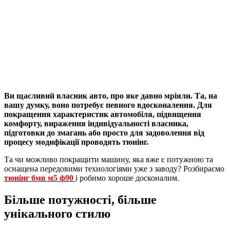
Ви щасливий власник авто, про яке давно мріяли. Та, на
вашу думку, воно потребує певного вдосконалення. Для
покращення характеристик автомобіля, підвищення
комфорту, вираження індивідуальності власника,
підготовки до змагань або просто для задоволення від
процесу модифікації проводять тюнінг.
Та чи можливо покращити машину, яка вже є потужною та
оснащена передовими технологіями уже з заводу? Розбираємо
тюнінг
бмв м5 ф90
і робимо хороше досконалим.
Більше потужності, більше
унікального стилю