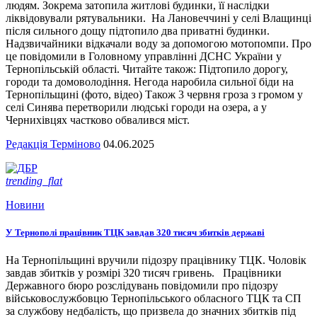
людям. Зокрема затопила житлові будинки, її наслідки
ліквідовували рятувальники. На Лановеччині у селі Влащинці
після сильного дощу підтопило два приватні будинки.
Надзвичайники відкачали воду за допомогою мотопомпи. Про
це повідомили в Головному управлінні ДСНС України у
Тернопільській області. Читайте також: Підтопило дорогу,
городи та домоволодіння. Негода наробила сильної біди на
Тернопільщині (фото, відео) Також 3 червня гроза з громом у
селі Синява перетворили людські городи на озера, а у
Чернихівцях частково обвалився міст.
Редакція Терміново
04.06.2025
trending_flat
Новини
У Тернополі працівник ТЦК завдав 320 тисяч збитків державі
На Тернопільщині вручили підозру працівнику ТЦК. Чоловік
завдав збитків у розмірі 320 тисяч гривень. Працівники
Державного бюро розслідувань повідомили про підозру
військовослужбовцю Тернопільського обласного ТЦК та СП
за службову недбалість, що призвела до значних збитків під