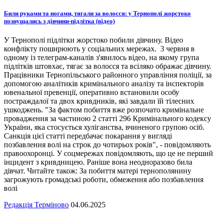
Били руками та ногами, тягали за волосся: у Тернополі жорстоко
познущались з дівчини-підлітка (відео)
У Тернополі підлітки жорстоко побили дівчину. Відео
конфлікту поширюють у соціальних мережах. 3 червня в
одному із телеграм-каналів з'явилось відео, на якому група
підлітків штовхає, тягає за волосся та всіляко ображає дівчину.
Працівники Тернопільського районного управління поліції, за
допомогою аналітиків кримінального аналізу та інспекторів
ювенальної превенції, оперативно встановили особу
постраждалої та двох кривдників, які завдали їй тілесних
ушкоджень. "За фактом побиття вже розпочато кримінальне
провадження за частиною 2 статті 296 Кримінального кодексу
України, яка стосується хуліганства, вчиненого групою осіб.
Санкція цієї статті передбачає покарання у вигляді
позбавлення волі на строк до чотирьох років", - повідомляють
правоохоронці. У соцмережах повідомляють, що це не перший
інцидент з кривдницею. Раніше вона неодноразово била
дівчат. Читайте також: За побиття матері тернополянину
загрожують громадські роботи, обмеження або позбавлення
волі
Редакція Терміново
04.06.2025