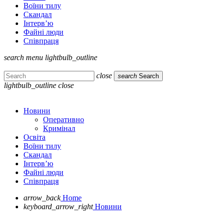
Воїни тилу
Скандал
Інтерв’ю
Файні люди
Співпраця
search
menu
lightbulb_outline
close
search
Search
lightbulb_outline
close
Новини
Оперативно
Кримінал
Освіта
Воїни тилу
Скандал
Інтерв’ю
Файні люди
Співпраця
arrow_back
Home
keyboard_arrow_right
Новини