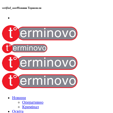
verified_user
Новини Тернополя
Новини
Оперативно
Кримінал
Освіта