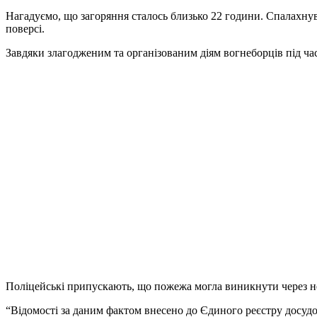
Нагадуємо, що загоряння сталось близько 22 години. Спалахнув
поверсі.
Завдяки злагодженим та організованим діям вогнеборців під час 
Поліцейські припускають, що пожежа могла виникнути через не
“Відомості за даним фактом внесено до Єдиного реєстру досуд