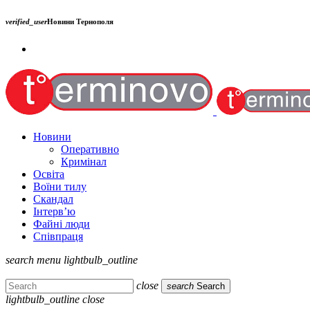
verified_user
Новини Тернополя
Новини
Оперативно
Кримінал
Освіта
Воїни тилу
Скандал
Інтерв’ю
Файні люди
Співпраця
search
menu
lightbulb_outline
close
search
Search
lightbulb_outline
close