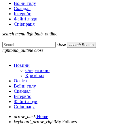
Воїни тилу
Скандал
Інтерв’ю
Файні люди
Співпраця
search
menu
lightbulb_outline
close
search
Search
lightbulb_outline
close
Новини
Оперативно
Кримінал
Освіта
Воїни тилу
Скандал
Інтерв’ю
Файні люди
Співпраця
arrow_back
Home
keyboard_arrow_right
My Follows