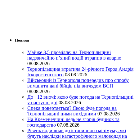
|
Новини
Майже 3,5 промілле: на Тернопільщині
надзвичайно п’яний водій втрапив в аварію
08.08.2026
Тернопільщина втратила 24-річного Героя Андрія
Іскоростенського
08.08.2026
Військовий із Тернополя попередив про спробу
виманити дані бійців під виглядом ВСП
08.08.2026
До +12 вночі: якою буде погода на Тернопільщині
у наступні дні
08.08.2026
Спека повертається? Якою буде погода на
Тернопільщині цими вихідними
07.08.2026
На Кременеччині ледь не згорів будинок та
господарство
07.08.2026
Рівень води впав до історичного мінімуму: які
будуть наслідки катастрофічного маловоддя на