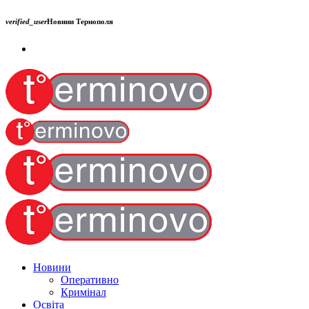
verified_user
Новини Тернополя
Новини
Оперативно
Кримінал
Освіта